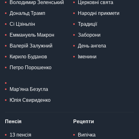
Володимир Зеленський
Церковні свята
Дональд Трамп
Народні прикмети
Сі Цзіньпін
Традиції
Еммануель Макрон
Заборони
Валерій Залужний
День ангела
Кирило Буданов
Іменини
Петро Порошенко
Мар'яна Безугла
Юлія Свириденко
Пенсія
Рецепти
13 пенсія
Випічка