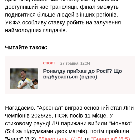
доступніший час трансляції, фінал зможуть
подивитися більше людей з інших регіонів.
УЄФА особливу ставку робить на залучення
наймолодших глядачів.
Читайте також:
Категорія
Дата публікації
27 травня, 12:34
СПОРТ
Роналду приїхав до Росії? Що
відбувається (відео)
Нагадаємо, "Арсенал" виграв основний етап Ліги
чемпіонів 2025/26, ПСЖ посів 11 місце. У
стиковому раунді ЛЧ парижани вибили "Монако"
(5:4 за підсумками двох матчів), потім пройшли
"Челсі" (8:2),
"Ліверпуль" (4:0)
та
"Баварію" (6:5)
.