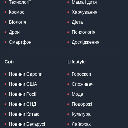
Технології
Мама і дитя
Космос
Харчування
Біологія
Дієта
Дрон
Психологія
Смартфон
Дослідження
Світ
Lifestyle
Новини Європи
Гороскоп
Новини США
Споживач
Новини Росії
Мода
Новини СНД
Подорожі
Новини Китаю
Культура
Новини Беларусі
Лайфхак