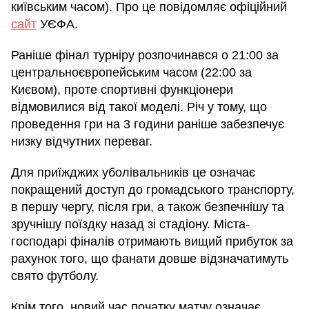
київським часом). Про це повідомляє офіційний
сайт
УЄФА.
Раніше фінал турніру розпочинався о 21:00 за
центральноєвропейським часом (22:00 за
Києвом), проте спортивні функціонери
відмовилися від такої моделі. Річ у тому, що
проведення гри на 3 години раніше забезпечує
низку відчутних переваг.
Для приїжджих уболівальників це означає
покращений доступ до громадського транспорту,
в першу чергу, після гри, а також безпечнішу та
зручнішу поїздку назад зі стадіону. Міста-
господарі фіналів отримають вищий прибуток за
рахунок того, що фанати довше відзначатимуть
свято футболу.
Крім того, новий час початку матчу означає