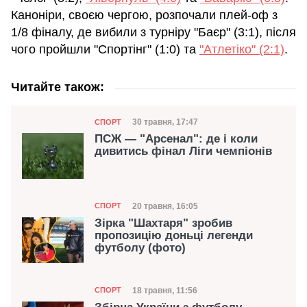
Каноніри, своєю чергою, розпочали плей-оф з
1/8 фіналу, де вибили з турніру "Баєр" (3:1), після
чого пройшли "Спортінг" (1:0) та
"Атлетіко" (2:1)
.
Читайте також:
Категорія
Дата публікації
30 травня, 17:47
СПОРТ
ПСЖ — "Арсенал": де і коли
дивитись фінал Ліги чемпіонів
Категорія
Дата публікації
20 травня, 16:05
СПОРТ
Зірка "Шахтаря" зробив
пропозицію доньці легенди
футболу (фото)
Категорія
Дата публікації
18 травня, 11:56
СПОРТ