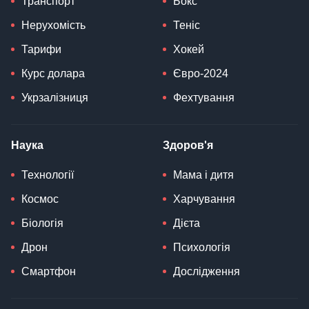
Транспорт
Бокс
Нерухомість
Теніс
Тарифи
Хокей
Курс долара
Євро-2024
Укрзалізниця
Фехтування
Наука
Здоров'я
Технології
Мама і дитя
Космос
Харчування
Біологія
Дієта
Дрон
Психологія
Смартфон
Дослідження