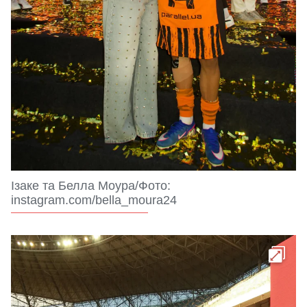
Ізаке та Белла Моура/Фото:
instagram.com/bella_moura24