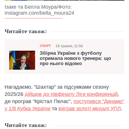
Ізаке та Белла Моура/Фото:
instagram.com/bella_moura24
Читайте також:
Категорія
Дата публікації
18 травня, 11:56
СПОРТ
Збірна України з футболу
отримала нового тренера: що
про нього відомо
Нагадаємо, "Шахтар" за підсумками сезону
2025/26
дійшов до півфіналу Ліги конференцій
,
де програв "Крістал Пелас",
поступився "Динамо"
у 1/8 Кубка України
та
виграв золоті медалі УПЛ
.
Читайте також: