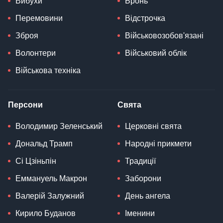
Вибухи
Бронь
Перемовини
Відстрочка
Зброя
Військовозобов'язані
Волонтери
Військовий облік
Військова техніка
Персони
Свята
Володимир Зеленський
Церковні свята
Дональд Трамп
Народні прикмети
Сі Цзіньпін
Традиції
Еммануель Макрон
Заборони
Валерій Залужний
День ангела
Кирило Буданов
Іменини