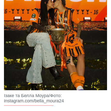
Ізаке та Белла Моура/Фото:
instagram.com/bella_moura24