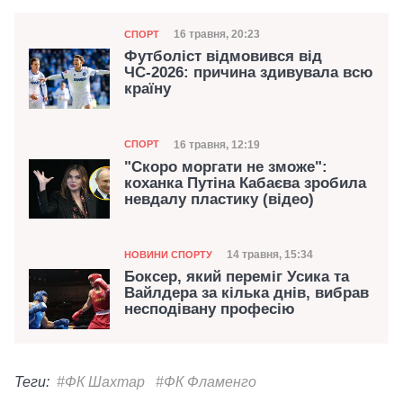
Категорія
Дата публікації
16 травня, 20:23
СПОРТ
Футболіст відмовився від
ЧС-2026: причина здивувала всю
країну
Категорія
Дата публікації
16 травня, 12:19
СПОРТ
"Скоро моргати не зможе":
коханка Путіна Кабаєва зробила
невдалу пластику (відео)
Категорія
Дата публікації
14 травня, 15:34
НОВИНИ СПОРТУ
Боксер, який переміг Усика та
Вайлдера за кілька днів, вибрав
несподівану професію
Теги:
#ФК Шахтар
#ФК Фламенго