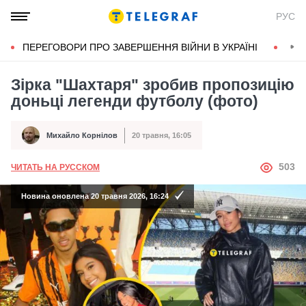
РУС
ПЕРЕГОВОРИ ПРО ЗАВЕРШЕННЯ ВІЙНИ В УКРАЇНІ
КОН
Зірка "Шахтаря" зробив пропозицію
доньці легенди футболу (фото)
Михайло Корнілов
20 травня, 16:05
Автор
Дата публікації
АВТОР
503
ЧИТАТЬ НА РУССКОМ
Новина оновлена 20 травня 2026, 16:24