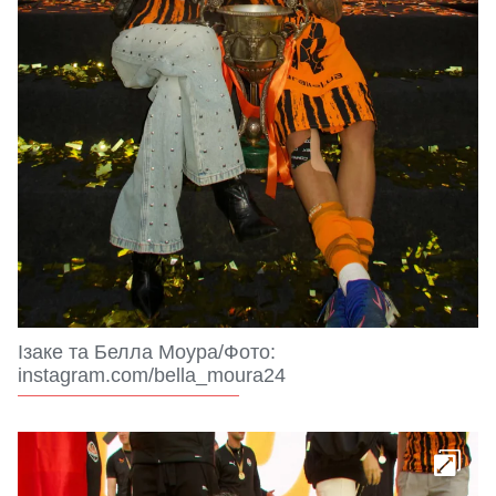
Ізаке та Белла Моура/Фото:
instagram.com/bella_moura24