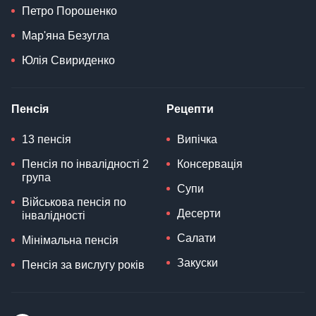
Петро Порошенко
Мар'яна Безугла
Юлія Свириденко
Пенсія
Рецепти
13 пенсія
Випічка
Пенсія по інвалідності 2
Консервація
група
Супи
Військова пенсія по
Десерти
інвалідності
Салати
Мінімальна пенсія
Закуски
Пенсія за вислугу років