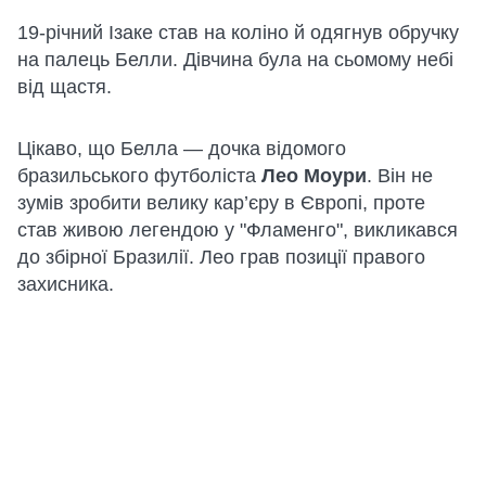
19-річний Ізаке став на коліно й одягнув обручку
на палець Белли. Дівчина була на сьомому небі
від щастя.
Цікаво, що Белла — дочка відомого
бразильського футболіста
Лео Моури
. Він не
зумів зробити велику кар’єру в Європі, проте
став живою легендою у "Фламенго", викликався
до збірної Бразилії. Лео грав позиції правого
захисника.