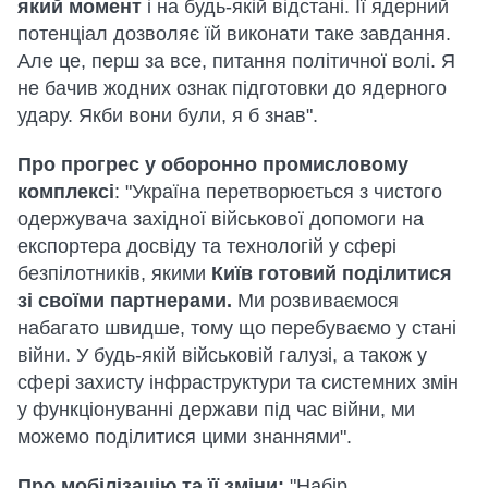
який момент
і на будь-якій відстані. Її ядерний
потенціал дозволяє їй виконати таке завдання.
Але це, перш за все, питання політичної волі. Я
не бачив жодних ознак підготовки до ядерного
удару. Якби вони були, я б знав".
Про прогрес у оборонно промисловому
комплексі
: "Україна перетворюється з чистого
одержувача західної військової допомоги на
експортера досвіду та технологій у сфері
безпілотників, якими
Київ готовий поділитися
зі своїми партнерами.
Ми розвиваємося
набагато швидше, тому що перебуваємо у стані
війни. У будь-якій військовій галузі, а також у
сфері захисту інфраструктури та системних змін
у функціонуванні держави під час війни, ми
можемо поділитися цими знаннями".
Про мобілізацію та її зміни:
"Набір