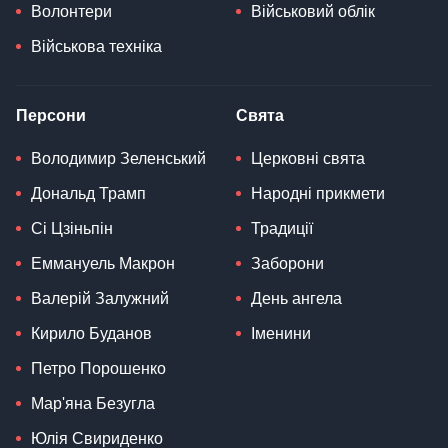
Волонтери
Військовий облік
Військова техніка
Персони
Свята
Володимир Зеленський
Церковні свята
Дональд Трамп
Народні прикмети
Сі Цзіньпін
Традиції
Еммануель Макрон
Заборони
Валерій Залужний
День ангела
Кирило Буданов
Іменини
Петро Порошенко
Мар'яна Безугла
Юлія Свириденко