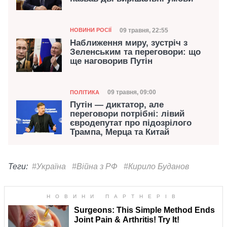
Категорія
Дата публікації
09 травня, 22:55
НОВИНИ РОСІЇ
Наближення миру, зустріч з
Зеленським та переговори: що
ще наговорив Путін
Категорія
Дата публікації
09 травня, 09:00
ПОЛІТИКА
Путін — диктатор, але
переговори потрібні: лівий
євродепутат про підозрілого
Трампа, Мерца та Китай
Теги:
#Україна
#Війна з РФ
#Кирило Буданов