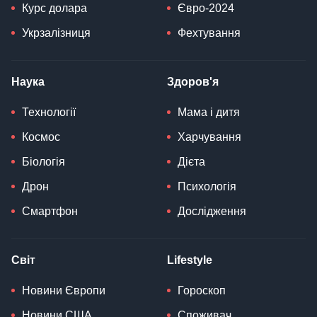
Курс долара
Євро-2024
Укрзалізниця
Фехтування
Наука
Здоров'я
Технології
Мама і дитя
Космос
Харчування
Біологія
Дієта
Дрон
Психологія
Смартфон
Дослідження
Світ
Lifestyle
Новини Європи
Гороскоп
Новини США
Споживач