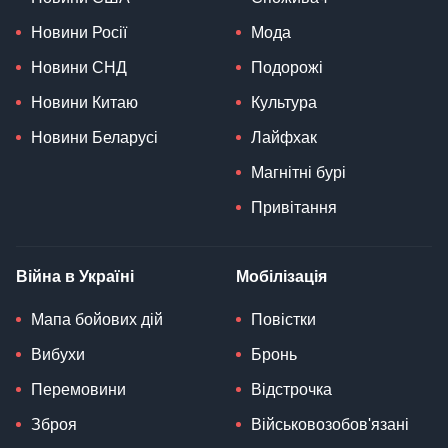
Новини Росії
Мода
Новини СНД
Подорожі
Новини Китаю
Культура
Новини Беларусі
Лайфхак
Магнітні бурі
Привітання
Війна в Україні
Мобілізація
Мапа бойових дій
Повістки
Вибухи
Бронь
Перемовини
Відстрочка
Зброя
Військовозобов'язані