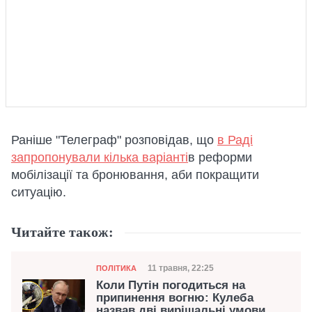
Раніше "Телеграф" розповідав, що
в Раді
запропонували кілька варіанті
в реформи
мобілізації та бронювання, аби покращити
ситуацію.
Читайте також:
Категорія
Дата публікації
11 травня, 22:25
ПОЛІТИКА
Коли Путін погодиться на
припинення вогню: Кулеба
назвав дві вирішальні умови