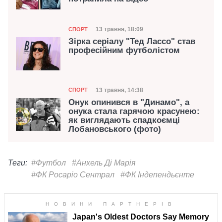
Категорія
Дата публікації
13 травня, 18:09
СПОРТ
Зірка серіалу "Тед Лассо" став
професійним футболістом
Категорія
Дата публікації
13 травня, 14:38
СПОРТ
Онук опинився в "Динамо", а
онука стала гарячою красунею:
як виглядають спадкоємці
Лобановського (фото)
Теги:
#Футбол
#Анхель Ді Марія
#ФК Росаріо Сентрал
#ФК Індепендьєнте