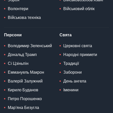
Волонтери
Військовий облік
Військова техніка
Персони
Свята
Володимир Зеленський
Церковні свята
Дональд Трамп
Народні прикмети
Сі Цзіньпін
Традиції
Еммануель Макрон
Заборони
Валерій Залужний
День ангела
Кирило Буданов
Іменини
Петро Порошенко
Мар'яна Безугла