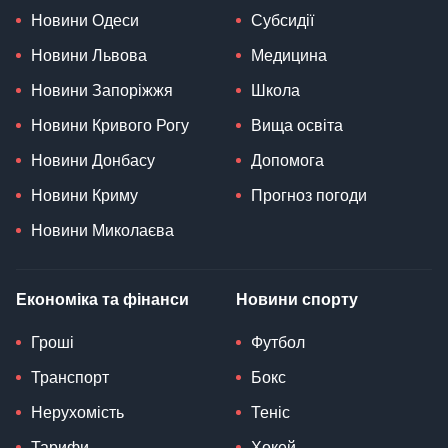
Новини Одеси
Субсидії
Новини Львова
Медицина
Новини Запоріжжя
Школа
Новини Кривого Рогу
Вища освіта
Новини Донбасу
Допомога
Новини Криму
Прогноз погоди
Новини Миколаєва
Економіка та фінанси
Новини спорту
Гроші
Футбол
Транспорт
Бокс
Нерухомість
Теніс
Тарифи
Хокей