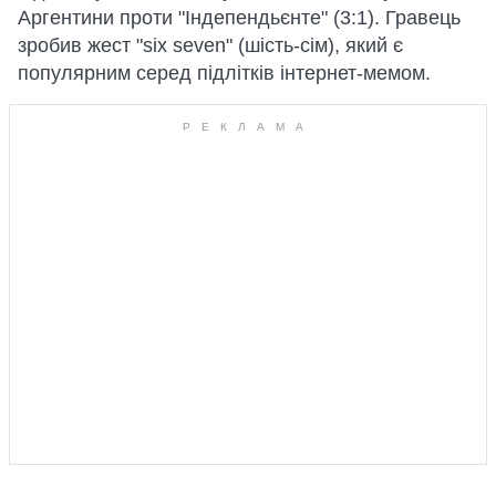
Аргентини проти "Індепендьєнте" (3:1). Гравець
зробив жест "six seven" (шість-сім), який є
популярним серед підлітків інтернет-мемом.