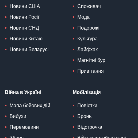
Новини США
Споживач
Новини Росії
Мода
Новини СНД
Подорожі
Новини Китаю
Культура
Новини Беларусі
Лайфхак
Магнітні бурі
Привітання
Війна в Україні
Мобілізація
Мапа бойових дій
Повістки
Вибухи
Бронь
Перемовини
Відстрочка
Зброя
Військовозобов'язані