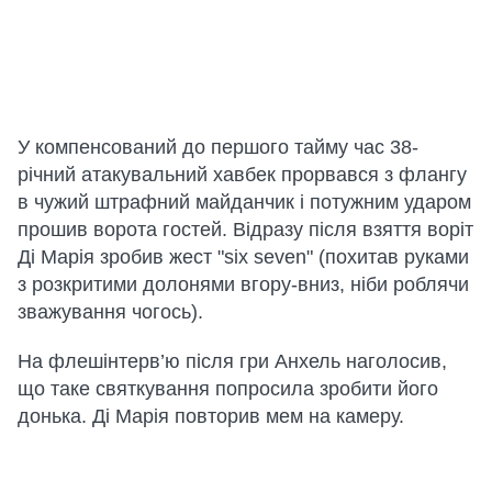
У компенсований до першого тайму час 38-
річний атакувальний хавбек прорвався з флангу
в чужий штрафний майданчик і потужним ударом
прошив ворота гостей. Відразу після взяття воріт
Ді Марія зробив жест "six seven" (похитав руками
з розкритими долонями вгору-вниз, ніби роблячи
зважування чогось).
На флешінтерв’ю після гри Анхель наголосив,
що таке святкування попросила зробити його
донька. Ді Марія повторив мем на камеру.