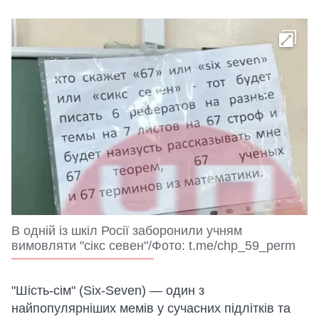
В одній із шкіл Росії заборонили учням
вимовляти "сікс севен"/Фото: t.me/chp_59_perm
"Шість-сім" (Six-Seven) — один з
найпопулярніших мемів у сучасних підлітків та