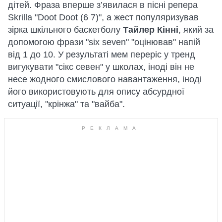
дітей. Фраза вперше з’явилася в пісні репера
Skrilla "Doot Doot (6 7)", а жест популяризував
зірка шкільного баскетболу
Тайлер Кінні
, який за
допомогою фрази "six seven" "оцінював" напій
від 1 до 10. У результаті мем переріс у тренд
вигукувати "сікс севен" у школах, іноді він не
несе жодного смислового навантаження, іноді
його використовують для опису абсурдної
ситуації, "крінжа" та "вайба".