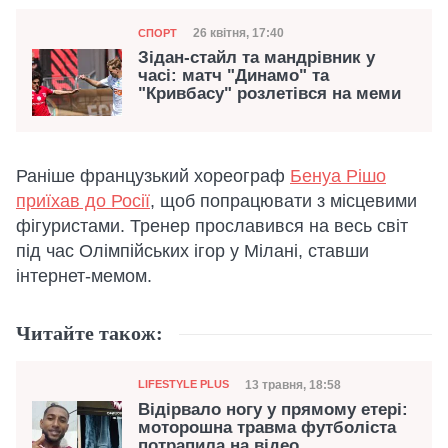
Категорія
Дата публікації
26 квітня, 17:40
СПОРТ
Зідан-стайл та мандрівник у
часі: матч "Динамо" та
"Кривбасу" розлетівся на меми
Раніше французький хореограф
Бенуа Рішо
приїхав до Росії
, щоб попрацювати з місцевими
фігуристами. Тренер прославився на весь світ
під час Олімпійських ігор у Мілані, ставши
інтернет-мемом.
Читайте також:
Категорія
Дата публікації
13 травня, 18:58
LIFESTYLE PLUS
Відірвало ногу у прямому етері:
моторошна травма футболіста
потрапила на відео