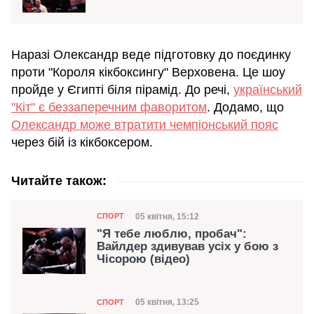
Наразі Олександр веде підготовку до поєдинку
проти "Короля кікбоксингу" Верховена. Це шоу
пройде у Єгипті біля пірамід. До речі,
український
"Кіт" є беззаперечним фаворитом
. Додамо, що
Олександр може втратити чемпіонський пояс
через бій із кікбоксером.
Читайте також:
Категорія
Дата публікації
05 квітня, 15:12
СПОРТ
"Я тебе люблю, пробач":
Вайлдер здивував усіх у бою з
Чісорою (відео)
Категорія
Дата публікації
05 квітня, 13:25
СПОРТ