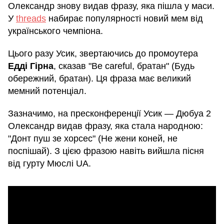
Олександр знову видав фразу, яка пішла у маси.
У
threads
набирає популярності новий мем від
українського чемпіона.
Цього разу Усик, звертаючись до промоутера
Едді Гірна
, сказав "Be careful, братан" (Будь
обережний, братан). Ця фраза має великий
мемний потенціал.
Зазначимо, на пресконференції Усик — Дюбуа 2
Олександр видав фразу, яка стала народною:
"Донт пуш зе хорсес" (Не жени коней, не
поспішай). З цією фразою навіть вийшла пісня
від гурту Мюслі UA.