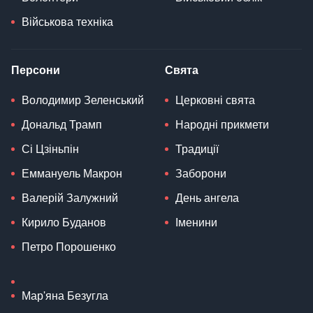
Військова техніка
Персони
Свята
Володимир Зеленський
Церковні свята
Дональд Трамп
Народні прикмети
Сі Цзіньпін
Традиції
Еммануель Макрон
Заборони
Валерій Залужний
День ангела
Кирило Буданов
Іменини
Петро Порошенко
Мар'яна Безугла