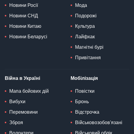
Новини Росії
Мода
Новини СНД
Подорожі
Новини Китаю
Культура
Новини Беларусі
Лайфхак
Магнітні бурі
Привітання
Війна в Україні
Мобілізація
Мапа бойових дій
Повістки
Вибухи
Бронь
Перемовини
Відстрочка
Зброя
Військовозобов'язані
Волонтери
Військовий облік