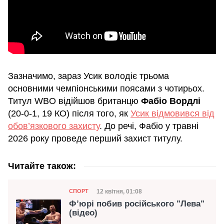
Зазначимо, зараз Усик володіє трьома
основними чемпіонськими поясами з чотирьох.
Титул WBO відійшов британцю
Фабіо Вордлі
(20-0-1, 19 КО) після того, як
Усик відмовився від
обов’язкового захисту
. До речі, Фабіо у травні
2026 року проведе перший захист титулу.
Читайте також:
Категорія
Дата публікації
12 квітня, 01:08
СПОРТ
Ф’юрі побив російського "Лева"
(відео)