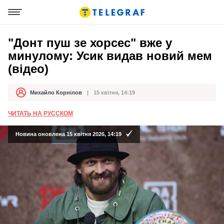
"Донт пуш зе хорсес" вже у
минулому: Усик видав новий мем
(відео)
Михайло Корнілов
15 квітня, 14:19
Автор
Дата публікації
ЧИТАТЬ НА РУССКОМ
Новина оновлена 15 квітня 2026, 14:19