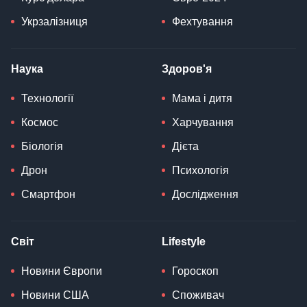
Укрзалізниця
Фехтування
Наука
Здоров'я
Технології
Мама і дитя
Космос
Харчування
Біологія
Дієта
Дрон
Психологія
Смартфон
Дослідження
Світ
Lifestyle
Новини Європи
Гороскоп
Новини США
Споживач