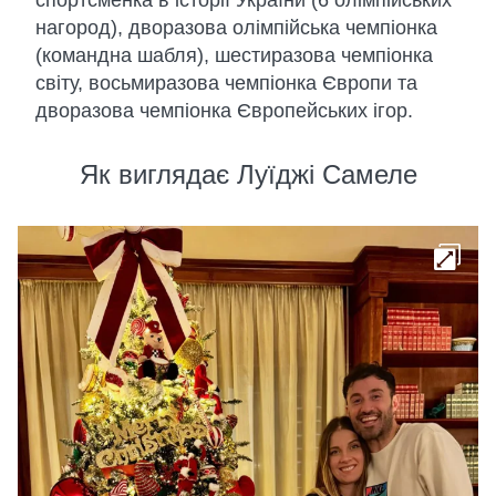
спортсменка в історії України (6 олімпійських
нагород), дворазова олімпійська чемпіонка
(командна шабля), шестиразова чемпіонка
світу, восьмиразова чемпіонка Європи та
дворазова чемпіонка Європейських ігор.
Як виглядає Луїджі Самеле