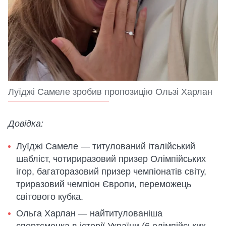
Луїджі Самеле зробив пропозицію Ользі Харлан
Довідка:
Луїджі Самеле — титулований італійський
шабліст, чотириразовий призер Олімпійських
ігор, багаторазовий призер чемпіонатів світу,
триразовий чемпіон Європи, переможець
світового кубка.
Ольга Харлан — найтитулованіша