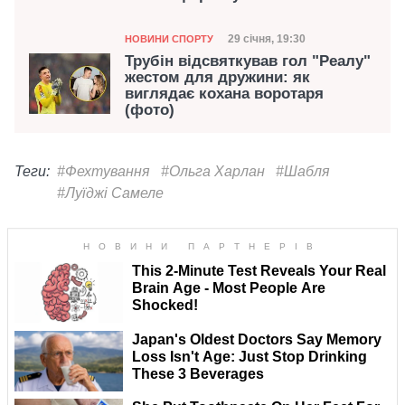
Категорія
Дата публікації
29 січня, 19:30
НОВИНИ СПОРТУ
Трубін відсвяткував гол "Реалу"
жестом для дружини: як
виглядає кохана воротаря
(фото)
Теги:
#Фехтування
#Ольга Харлан
#Шабля
#Луїджі Самеле