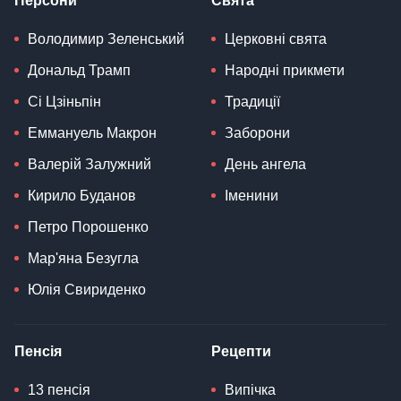
Персони
Свята
Володимир Зеленський
Церковні свята
Дональд Трамп
Народні прикмети
Сі Цзіньпін
Традиції
Еммануель Макрон
Заборони
Валерій Залужний
День ангела
Кирило Буданов
Іменини
Петро Порошенко
Мар'яна Безугла
Юлія Свириденко
Пенсія
Рецепти
13 пенсія
Випічка