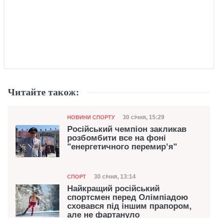
Читайте також:
Категорія
Дата публікації
30 січня, 15:29
НОВИНИ СПОРТУ
Російський чемпіон закликав
розбомбити все на фоні
"енергетичного перемир’я"
Категорія
Дата публікації
30 січня, 13:14
СПОРТ
Найкращий російський
спортсмен перед Олімпіадою
сховався під іншим прапором,
але не фартануло