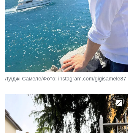
Луїджі Самеле/Фото: instagram.com/gigisamele87