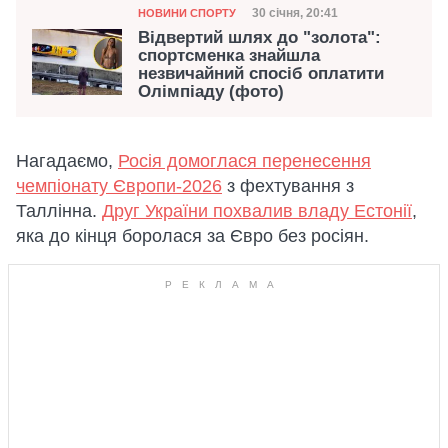
Категорія
Дата публікації
30 січня, 20:41
НОВИНИ СПОРТУ
Відвертий шлях до "золота":
спортсменка знайшла
незвичайний спосіб оплатити
Олімпіаду (фото)
Нагадаємо,
Росія домоглася перенесення
чемпіонату Європи-2026
з фехтування з
Таллінна.
Друг України похвалив владу Естонії
,
яка до кінця боролася за Євро без росіян.