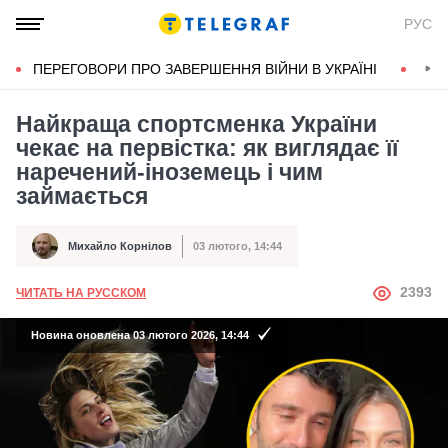
РУС
ПЕРЕГОВОРИ ПРО ЗАВЕРШЕННЯ ВІЙНИ В УКРАЇНІ
КОН
Найкраща спортсменка України
чекає на первістка: як виглядає її
наречений-іноземець і чим
займається
Михайло Корнілов
03 лютого, 14:44
Автор
Дата публікації
АВТОР
2393
ЧИТАТЬ НА РУССКОМ
Новина оновлена 03 лютого 2026, 14:44