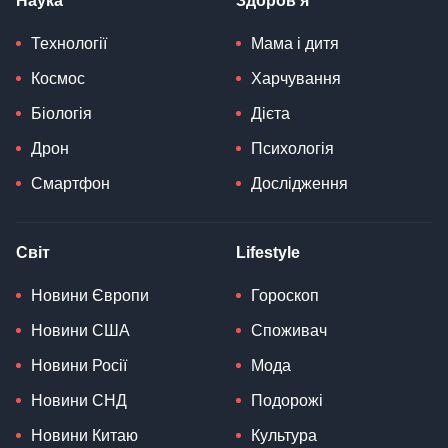
Наука
Здоров'я
Технології
Мама і дитя
Космос
Харчування
Біологія
Дієта
Дрон
Психологія
Смартфон
Дослідження
Світ
Lifestyle
Новини Європи
Гороскоп
Новини США
Споживач
Новини Росії
Мода
Новини СНД
Подорожі
Новини Китаю
Культура