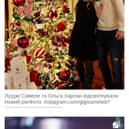
Луїджі Самеле та Ольга Харлан відсвяткували
Новий рік/Фото: instagram.com/gigisamele87