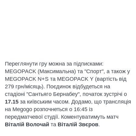
Переглянути гру можна за підписками:
MEGOPACK (Максимальна) та "Спорт", а також у
MEGOPACK N+S та MEGOPACK Y (вартість від
279 грн/місяць). Поєдинок відбудеться на
стадіоні "Сантьяго Бернабеу", початок зустрічі о
17.15
за київським часом. Додамо, що трансляція
на Megogo розпочнеться о 16:45 із
передматчевої студії. Коментуватимуть матч
Віталій Волочай
та
Віталій Звєров
.