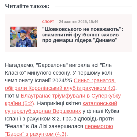
Читайте також:
Категорія
Дата публікації
24 жовтня 2025, 15:46
СПОРТ
"Шовковського не поважають":
знаменитий футболіст заявив
про демарш лідера "Динамо"
Нагадаємо, "Барселона" виграла всі "Ель
Класіко" минулого сезону. У першому колі
чемпіонату Іспанії 2024/25
Синьо-гранатові
обіграли Королівський клуб із рахунком 4:0
.
Потім
Блаугранас тріумфували в Суперкубку
країни (5:2)
. Наприкінці квітня
каталонський
суперклуб здолав Вершкових
у фіналі Кубка
Іспанії з рахунком 3:2. Гра-відповідь проти
"Реала" в Ла Лізі завершилася
перемогою
"Барси" з рахунком (4:3)
.