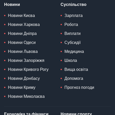
Новини
Суспільство
Новини Києва
Зарплата
Новини Харкова
Робота
Новини Дніпра
Виплати
Новини Одеси
Субсидії
Новини Львова
Медицина
Новини Запоріжжя
Школа
Новини Кривого Рогу
Вища освіта
Новини Донбасу
Допомога
Новини Криму
Прогноз погоди
Новини Миколаєва
Економіка та фінанси
Новини спорту