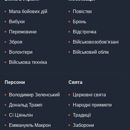
Мапа бойових дій
Повістки
Вибухи
Бронь
Перемовини
Відстрочка
Зброя
Військовозобов'язані
Волонтери
Військовий облік
Військова техніка
Персони
Свята
Володимир Зеленський
Церковні свята
Дональд Трамп
Народні прикмети
Сі Цзіньпін
Традиції
Еммануель Макрон
Заборони