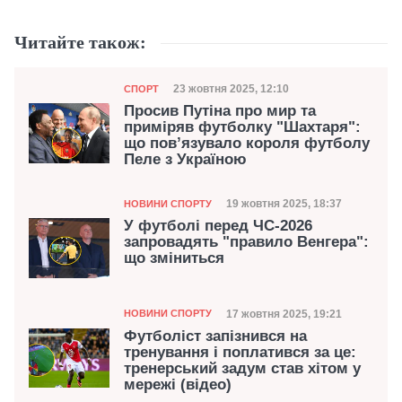
Читайте також:
Категорія
Дата публікації
23 жовтня 2025, 12:10
СПОРТ
Просив Путіна про мир та
приміряв футболку "Шахтаря":
що пов’язувало короля футболу
Пеле з Україною
Категорія
Дата публікації
19 жовтня 2025, 18:37
НОВИНИ СПОРТУ
У футболі перед ЧС-2026
запровадять "правило Венгера":
що зміниться
Категорія
Дата публікації
17 жовтня 2025, 19:21
НОВИНИ СПОРТУ
Футболіст запізнився на
тренування і поплатився за це:
тренерський задум став хітом у
мережі (відео)