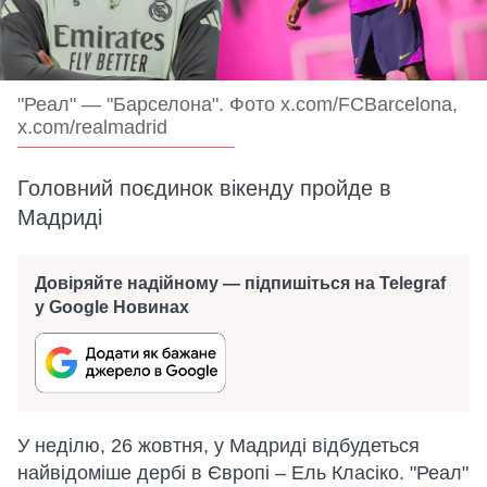
"Реал" — "Барселона". Фото x.com/FCBarcelona,
x.com/realmadrid
Головний поєдинок вікенду пройде в
Мадриді
Довіряйте надійному — підпишіться на Telegraf
у Google Новинах
У неділю, 26 жовтня, у Мадриді відбудеться
найвідоміше дербі в Європі – Ель Класіко. "Реал"