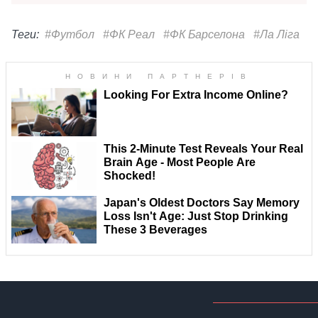
Теги:
#Футбол
#ФК Реал
#ФК Барселона
#Ла Ліга