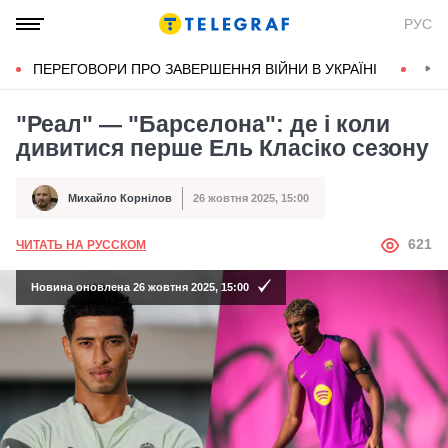
РУС
ПЕРЕГОВОРИ ПРО ЗАВЕРШЕННЯ ВІЙНИ В УКРАЇНІ
КОН
"Реал" — "Барселона": де і коли
дивитися перше Ель Класіко сезону
Михайло Корнілов
26 жовтня 2025, 15:00
Автор
Дата публікації
АВТОР
621
ЧИТАТЬ НА РУССКОМ
Новина оновлена 26 жовтня 2025, 15:00