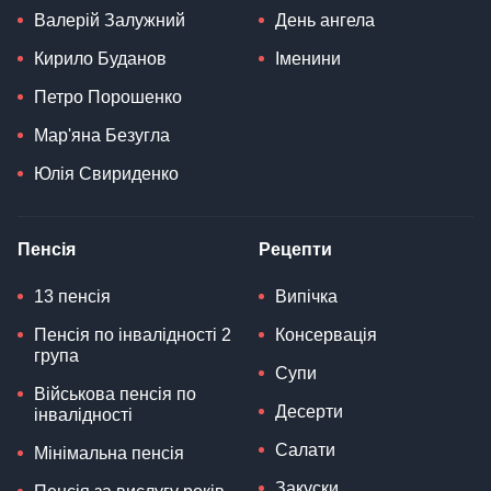
Валерій Залужний
День ангела
Кирило Буданов
Іменини
Петро Порошенко
Мар'яна Безугла
Юлія Свириденко
Пенсія
Рецепти
13 пенсія
Випічка
Пенсія по інвалідності 2
Консервація
група
Супи
Військова пенсія по
Десерти
інвалідності
Салати
Мінімальна пенсія
Закуски