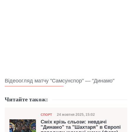
Відеоогляд матчу "Самсунспор" — "Динамо"
Читайте також:
Категорія
Дата публікації
24 жовтня 2025, 15:02
СПОРТ
Сміх крізь сльози: невдачі
"Динамо" та "Шахтаря" в Європі