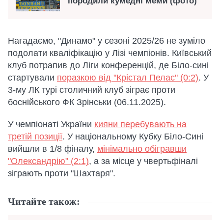
породили кумедні меми (фото)
Нагадаємо, "Динамо" у сезоні 2025/26 не зуміло
подолати кваліфікацію у Лізі чемпіонів. Київський
клуб потрапив до Ліги конференцій, де Біло-сині
стартували
поразкою від "Крістал Пелас" (0:2)
. У
3-му ЛК турі столичний клуб зіграє проти
боснійського ФК Зрінськи (06.11.2025).
У чемпіонаті України
кияни перебувають на
третій позиції
. У національному Кубку Біло-Сині
вийшли в 1/8 фіналу,
мінімально обігравши
"Олександрію" (2:1)
, а за місце у чвертьфіналі
зіграють проти "Шахтаря".
Читайте також: