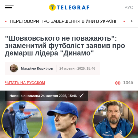
РУС
ПЕРЕГОВОРИ ПРО ЗАВЕРШЕННЯ ВІЙНИ В УКРАЇНІ
КОН
"Шовковського не поважають":
знаменитий футболіст заявив про
демарш лідера "Динамо"
Михайло Корнілов
24 жовтня 2025, 15:46
Автор
Дата публікації
АВТОР
1345
ЧИТАТЬ НА РУССКОМ
Новина оновлена 24 жовтня 2025, 15:46