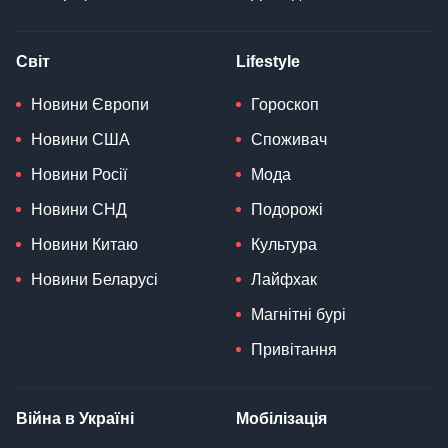
Світ
Lifestyle
Новини Європи
Гороскоп
Новини США
Споживач
Новини Росії
Мода
Новини СНД
Подорожі
Новини Китаю
Культура
Новини Беларусі
Лайфхак
Магнітні бурі
Привітання
Війна в Україні
Мобілізація
Мапа бойових дій
Повістки