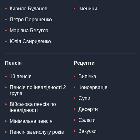
Кирило Буданов
Іменини
Петро Порошенко
Мар'яна Безугла
Юлія Свириденко
Пенсія
Рецепти
13 пенсія
Випічка
Пенсія по інвалідності 2
Консервація
група
Супи
Військова пенсія по
Десерти
інвалідності
Салати
Мінімальна пенсія
Закуски
Пенсія за вислугу років