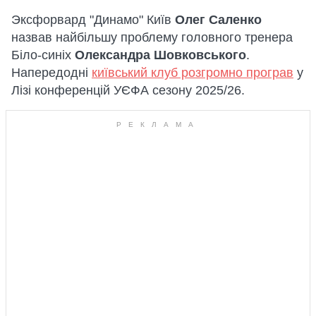
Эксфорвард "Динамо" Київ
Олег Саленко
назвав найбільшу проблему головного тренера
Біло-синіх
Олександра Шовковського
.
Напередодні
київський клуб розгромно програв
у
Лізі конференцій УЄФА сезону 2025/26.