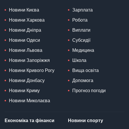
Новини Києва
Зарплата
Новини Харкова
Робота
Новини Дніпра
Виплати
Новини Одеси
Субсидії
Новини Львова
Медицина
Новини Запоріжжя
Школа
Новини Кривого Рогу
Вища освіта
Новини Донбасу
Допомога
Новини Криму
Прогноз погоди
Новини Миколаєва
Економіка та фінанси
Новини спорту
Гроші
Футбол