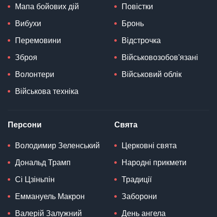
Вибухи
Бронь
Перемовини
Відстрочка
Зброя
Військовозобов'язані
Волонтери
Військовий облік
Військова техніка
Персони
Свята
Володимир Зеленський
Церковні свята
Дональд Трамп
Народні прикмети
Сі Цзіньпін
Традиції
Еммануель Макрон
Заборони
Валерій Залужний
День ангела