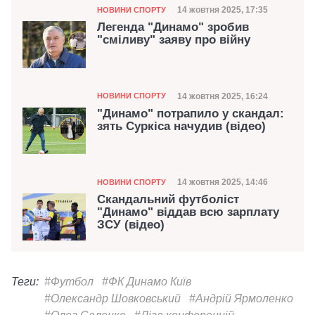
Категорія
Дата публікації
14 жовтня 2025, 17:35
НОВИНИ СПОРТУ
Легенда "Динамо" зробив
"сміливу" заяву про війну
Категорія
Дата публікації
14 жовтня 2025, 16:24
НОВИНИ СПОРТУ
"Динамо" потрапило у скандал:
зять Суркіса начудив (відео)
Категорія
Дата публікації
14 жовтня 2025, 14:46
НОВИНИ СПОРТУ
Скандальний футболіст
"Динамо" віддав всю зарплату
ЗСУ (відео)
Теги:
#Футбол
#ФК Динамо Київ
#Олександр Шовковський
#Андрій Ярмоленко