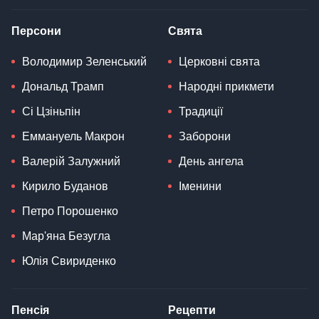
Персони
Свята
Володимир Зеленський
Церковні свята
Дональд Трамп
Народні прикмети
Сі Цзіньпін
Традиції
Еммануель Макрон
Заборони
Валерій Залужний
День ангела
Кирило Буданов
Іменини
Петро Порошенко
Мар'яна Безугла
Юлія Свириденко
Пенсія
Рецепти