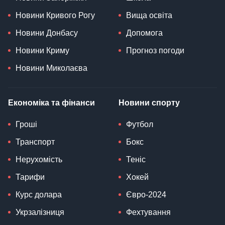
Новини Кривого Рогу
Вища освіта
Новини Донбасу
Допомога
Новини Криму
Прогноз погоди
Новини Миколаєва
Економіка та фінанси
Новини спорту
Гроші
Футбол
Транспорт
Бокс
Нерухомість
Теніс
Тарифи
Хокей
Курс долара
Євро-2024
Укрзалізниця
Фехтування