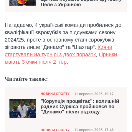
Пеле з Україною
Нагадаємо, 4 українські команди пробилися до
кваліфікації єврокубків за підсумками сезону
2024/25, проте в основному етапі єврокубків
зіграють лише "Динамо" та "Шахтар".
Кияни
стартували на турнірі з двох поразок
,
Гірники
мають 3 очки після 2 ігор
.
Читайте також:
Категорія
Дата публікації
11 вересня 2025, 19:17
НОВИНИ СПОРТУ
"Корупція процвітає": колишній
радник Суркіса пройшовся по
"Динамо" після відходу
Категорія
Дата публікації
11 вересня 2025, 17:46
НОВИНИ СПОРТУ