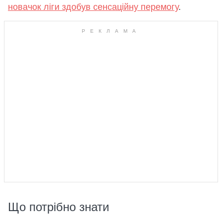
новачок ліги здобув сенсаційну перемогу
.
Що потрібно знати