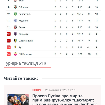
Турнірна таблиця УПЛ
Читайте також:
Категорія
Дата публікації
23 жовтня 2025, 12:10
СПОРТ
Просив Путіна про мир та
приміряв футболку "Шахтаря":
що пов’язувало короля футболу