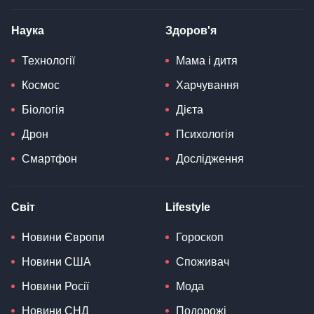
Наука
Здоров'я
Технології
Мама і дитя
Космос
Харчування
Біологія
Дієта
Дрон
Психологія
Смартфон
Дослідження
Світ
Lifestyle
Новини Європи
Гороскоп
Новини США
Споживач
Новини Росії
Мода
Новини СНД
Подорожі