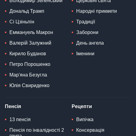
Володимир Зеленський
Церковні свята
Дональд Трамп
Народні прикмети
Сі Цзіньпін
Традиції
Еммануель Макрон
Заборони
Валерій Залужний
День ангела
Кирило Буданов
Іменини
Петро Порошенко
Мар'яна Безугла
Юлія Свириденко
Пенсія
Рецепти
13 пенсія
Випічка
Пенсія по інвалідності 2
Консервація
група