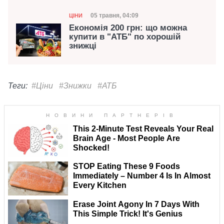
Категорія
Дата публікації
05 травня, 04:09
ЦІНИ
Економія 200 грн: що можна
купити в "АТБ" по хорошій
знижці
Теги:
#Ціни
#Знижки
#АТБ