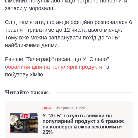
сімейних покупок або якщо потрібно поповнити
запаси у морозилці.
Слід пам’ятати, що акція офіційно розпочалася 6
травня і триватиме до 12 числа цього місяця.
Тому вже можна запланувати похід до "АТБ"
найближчими днями.
Раніше "Телеграф" писав, що У "Сільпо"
обвалили ціни на популярні продукти
та
побутову хімію.
Читайте також:
Категорія
Дата публікації
05 травня, 15:26
ЦІНИ
У "АТБ" готують знижки на
популярний продукт з 6 травня:
на консерві можна зекономити
25%