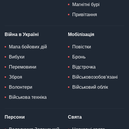
Магнітні бурі
Привітання
Війна в Україні
Мобілізація
Мапа бойових дій
Повістки
Вибухи
Бронь
Перемовини
Відстрочка
Зброя
Військовозобов'язані
Волонтери
Військовий облік
Військова техніка
Персони
Свята