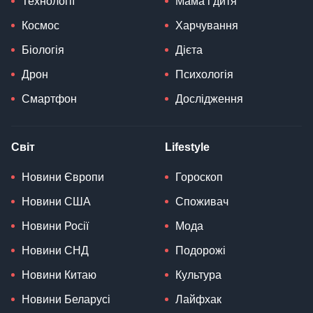
Технології
Мама і дитя
Космос
Харчування
Біологія
Дієта
Дрон
Психологія
Смартфон
Дослідження
Світ
Lifestyle
Новини Європи
Гороскоп
Новини США
Споживач
Новини Росії
Мода
Новини СНД
Подорожі
Новини Китаю
Культура
Новини Беларусі
Лайфхак