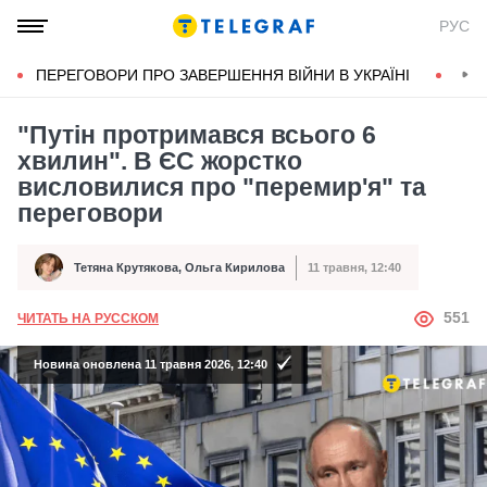
РУС
ПЕРЕГОВОРИ ПРО ЗАВЕРШЕННЯ ВІЙНИ В УКРАЇНІ
КОН
"Путін протримався всього 6
хвилин". В ЄС жорстко
висловилися про "перемир'я" та
переговори
Тетяна Крутякова
,
Ольга Кирилова
11 травня, 12:40
Автор
Дата публікації
АВТОР
551
ЧИТАТЬ НА РУССКОМ
Новина оновлена 11 травня 2026, 12:40