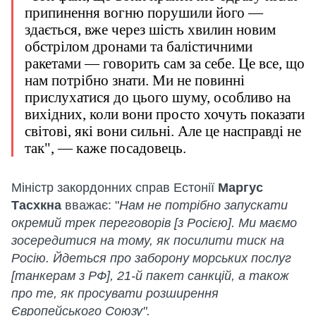
припинення вогню порушили його —
здається, вже через шість хвилин новим
обстрілом дронами та балістичними
ракетами — говорить сам за себе. Це все, що
нам потрібно знати. Ми не повинні
прислухатися до цього шуму, особливо на
вихідних, коли вони просто хочуть показати
світові, які вони сильні. Але це насправді не
так", — каже посадовець.
Міністр закордонних справ Естонії
Маргус
Тасхкна
вважає: "
Нам не потрібно запускати
окремий трек переговорів [з Росією]. Ми маємо
зосередитися на тому, як посилити тиск на
Росію. Йдеться про заборону морських послуг
[танкерам з РФ], 21-й пакет санкцій, а також
про те, як просувати розширення
Європейського Союзу".