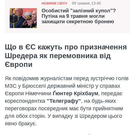
Категорія
Дата публікації
09 травня, 13:45
НОВИНИ СВІТУ
Особистий "залізний купол"?
Путіна на 9 травня могли
захищати секретною бронею
Що в ЄС кажуть про призначення
Шредера як перемовника від
Європи
Як повідомив журналістам перед зустріччю голів
МЗС у Брюсселі державний міністр у справах
Європи Німеччини
Ґюнтер Кріхбаум
, передає
кореспондентка
"Телеграфу"
, на будь-яких
переговорах посередник має бути прийнятним
для обох сторін. У випадку зі Шредером цього
явно бракує.