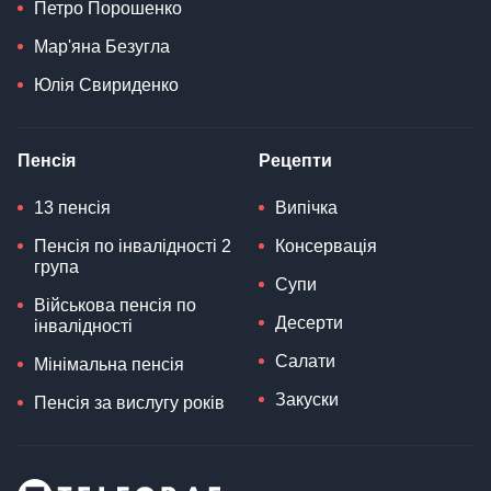
Петро Порошенко
Мар'яна Безугла
Юлія Свириденко
Пенсія
Рецепти
13 пенсія
Випічка
Пенсія по інвалідності 2
Консервація
група
Супи
Військова пенсія по
Десерти
інвалідності
Салати
Мінімальна пенсія
Закуски
Пенсія за вислугу років