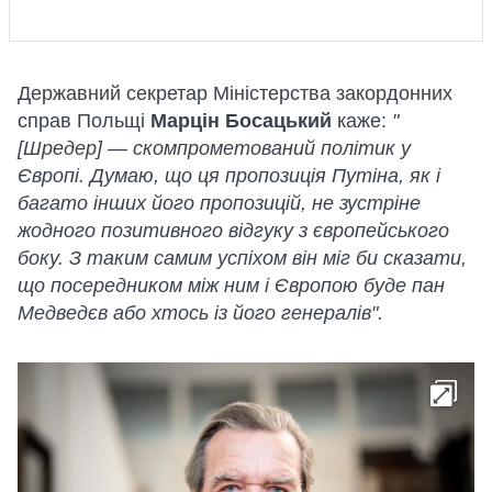
Державний секретар Міністерства закордонних
справ Польщі
Марцін Босацький
каже:
"
[Шредер] — скомпрометований політик у
Європі. Думаю, що ця пропозиція Путіна, як і
багато інших його пропозицій, не зустріне
жодного позитивного відгуку з європейського
боку. З таким самим успіхом він міг би сказати,
що посередником між ним і Європою буде пан
Медведєв або хтось із його генералів".