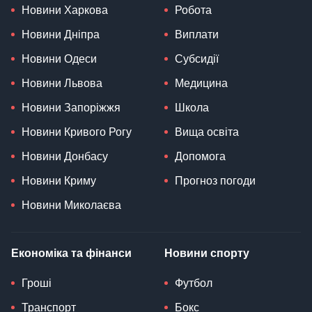
Новини Харкова
Робота
Новини Дніпра
Виплати
Новини Одеси
Субсидії
Новини Львова
Медицина
Новини Запоріжжя
Школа
Новини Кривого Рогу
Вища освіта
Новини Донбасу
Допомога
Новини Криму
Прогноз погоди
Новини Миколаєва
Економіка та фінанси
Новини спорту
Гроші
Футбол
Транспорт
Бокс