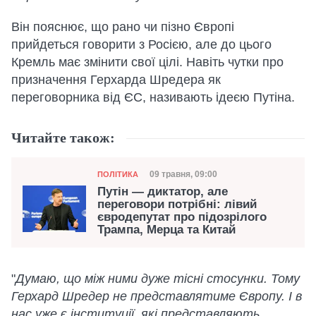
Він пояснює, що рано чи пізно Європі
прийдеться говорити з Росією, але до цього
Кремль має змінити свої цілі. Навіть чутки про
призначення Герхарда Шредера як
переговорника від ЄС, називають ідеєю Путіна.
Читайте також:
Категорія
Дата публікації
09 травня, 09:00
ПОЛІТИКА
Путін — диктатор, але
переговори потрібні: лівий
євродепутат про підозрілого
Трампа, Мерца та Китай
"
Думаю, що між ними дуже тісні стосунки. Тому
Герхард Шредер не представлятиме Європу. І в
нас уже є інституції, які представляють