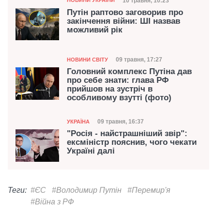
Дата публікації
10 травня, 10:23
НОВИНИ УКРАЇНИ
Путін раптово заговорив про
закінчення війни: ШІ назвав
можливий рік
Категорія
Дата публікації
09 травня, 17:27
НОВИНИ СВІТУ
Головний комплекс Путіна дав
про себе знати: глава РФ
прийшов на зустріч в
особливому взутті (фото)
Категорія
Дата публікації
09 травня, 16:37
УКРАЇНА
"Росія - найстрашніший звір":
ексміністр пояснив, чого чекати
Україні далі
Теги:
#ЄС
#Володимир Путін
#Перемир'я
#Війна з РФ