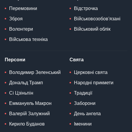
Перемовини
Відстрочка
Зброя
Військовозобов'язані
Волонтери
Військовий облік
Військова техніка
Персони
Свята
Володимир Зеленський
Церковні свята
Дональд Трамп
Народні прикмети
Сі Цзіньпін
Традиції
Еммануель Макрон
Заборони
Валерій Залужний
День ангела
Кирило Буданов
Іменини