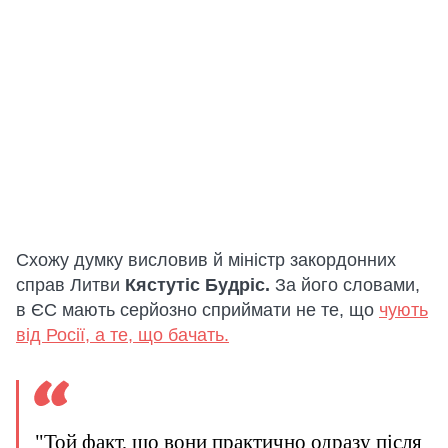
Схожу думку висловив й міністр закордонних
справ Литви
Кястутіс Будріс.
За його словами,
в ЄС мають серйозно сприймати не те, що
чують
від Росії, а те, що бачать.
"Той факт, що вони практично одразу після