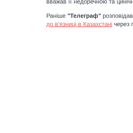
вважав її недоречною та циніч
Раніше
"Телеграф"
розповідав
до в’язниці в Казахстані
через п