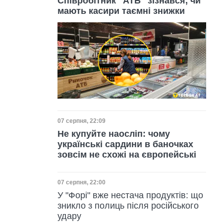
Співробітник "АТБ" зізнався, чи
мають касири таємні знижки
Дата публікації
07 серпня, 22:09
Не купуйте наосліп: чому
українські сардини в баночках
зовсім не схожі на європейські
Дата публікації
07 серпня, 22:00
У "Форі" вже нестача продуктів: що
зникло з полиць після російського
удару