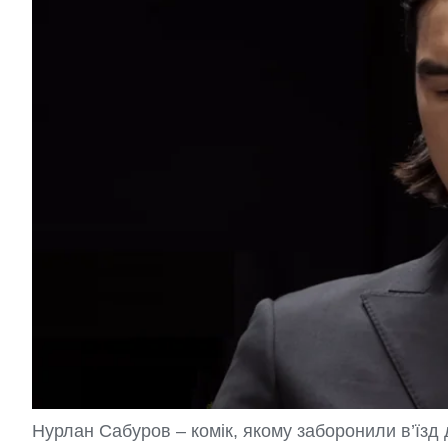
Нурлан Сабуров – комік, якому заборонили в’їзд 