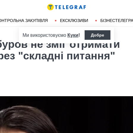
ендліз
Херсон
ОНТРОЛЬНА ЗАКУПІВЛЯ
ЕКСКЛЮЗИВИ
БІЗНЕСТЕЛЕГР
Ми використовуємо
Куки
!
Добре
уров не зміг отримати
рез "складні питання"