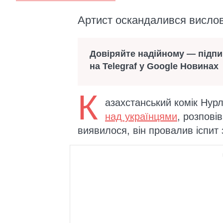
Артист оскандалився висло
Довіряйте надійному — підп
на Telegraf у Google Новинах
К
азахстанський комік Нур
над українцями
, розпові
виявилося, він провалив іспит 