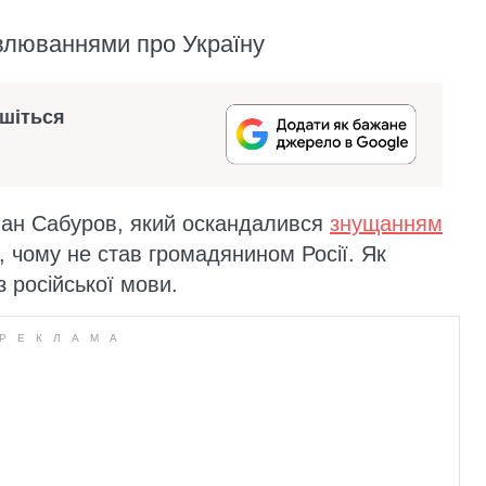
влюваннями про Україну
ишіться
лан Сабуров, який оскандалився
знущанням
в, чому не став громадянином Росії. Як
з російської мови.