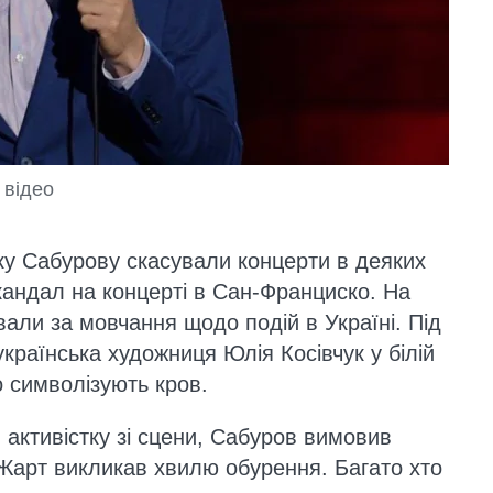
 відео
оку Сабурову скасували концерти в деяких
кандал на концерті в Сан-Франциско. На
вали за мовчання щодо подій в Україні. Під
українська художниця Юлія Косівчук у білій
 символізують кров.
активістку зі сцени, Сабуров вимовив
. Жарт викликав хвилю обурення. Багато хто