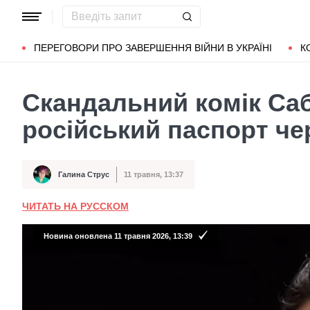
Популярні запити
Маріуполь
Донбас
Зеленський
Л
ПЕРЕГОВОРИ ПРО ЗАВЕРШЕННЯ ВІЙНИ В УКРАЇНІ
К
Скандальний комік Саб
російський паспорт че
Галина Струс
11 травня, 13:37
Автор
Дата публікації
ЧИТАТЬ НА РУССКОМ
Новина оновлена 11 травня 2026, 13:39