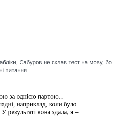
абліки, Сабуров не склав тест на мову, бо
ні питання.
ою за однією партою...
адні, наприклад, коли було
У результаті вона здала, я –