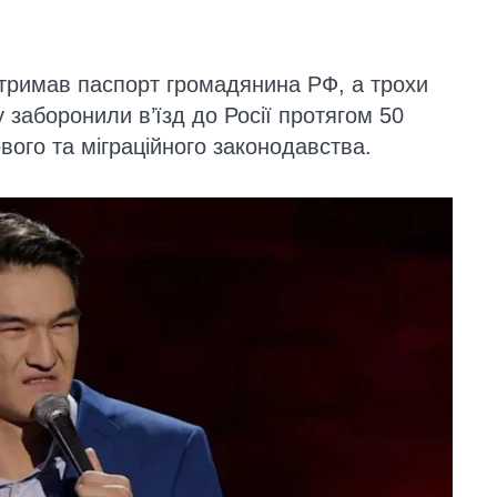
отримав паспорт громадянина РФ, а трохи
у заборонили в’їзд до Росії протягом 50
вого та міграційного законодавства.