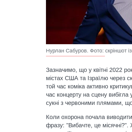
Нурлан Сабуров. Фото: скріншот із
Зазначимо, що у квітні 2022 р
містах США та Ізраїлю через с
той час коміка активно критику
час концерту на сцену вибігла 
сукні з червоними плямами, що
Коли охорона почала виводити 
фразу: "Вибачте, це місячні?"