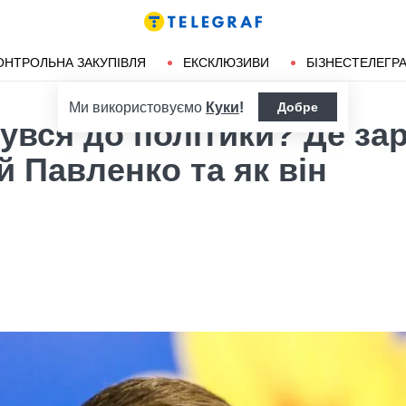
ендліз
Херсон
ОНТРОЛЬНА ЗАКУПІВЛЯ
ЕКСКЛЮЗИВИ
БІЗНЕСТЕЛЕГР
Ми використовуємо
Куки
!
Добре
увся до політики? Де за
й Павленко та як він