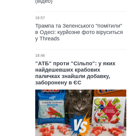
(відео)
Дата публікації
18:57
Трампа та Зеленського "помітили"
в Одесі: курйозне фото віруситься
у Threads
Дата публікації
18:46
"АТБ" проти "Сільпо": у яких
найдешевших крабових
паличках знайшли добавку,
заборонену в ЄС