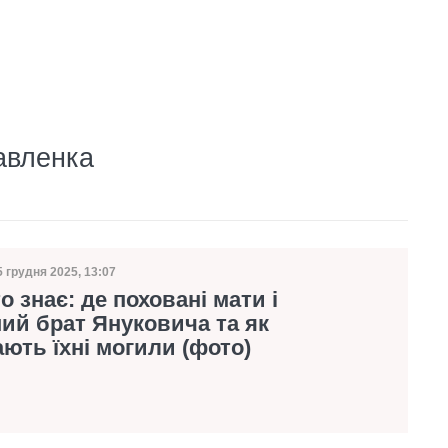
авленка
5 грудня 2025, 13:07
ата публікації
о знає: де поховані мати і
ий брат Януковича та як
ють їхні могили (фото)