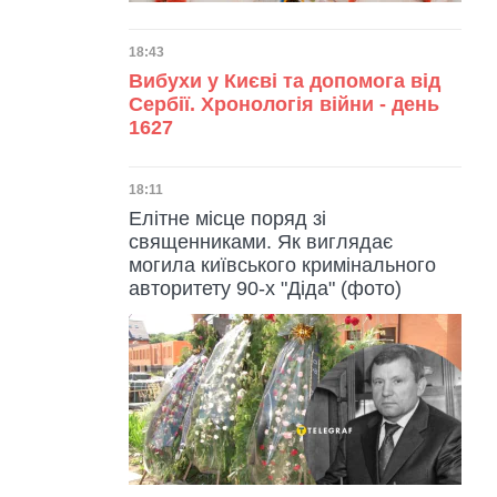
Дата публікації
18:43
Вибухи у Києві та допомога від
Сербії. Хронологія війни - день
1627
Дата публікації
18:11
Елітне місце поряд зі
священниками. Як виглядає
могила київського кримінального
авторитету 90-х "Діда" (фото)