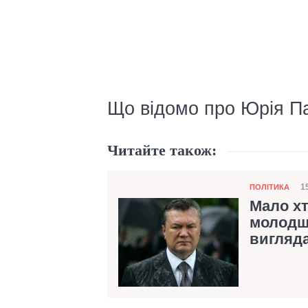
Що відомо про Юрія П
Читайте також:
Категорія
1
ПОЛІТИКА
Д
Мало хт
молодш
вигляда