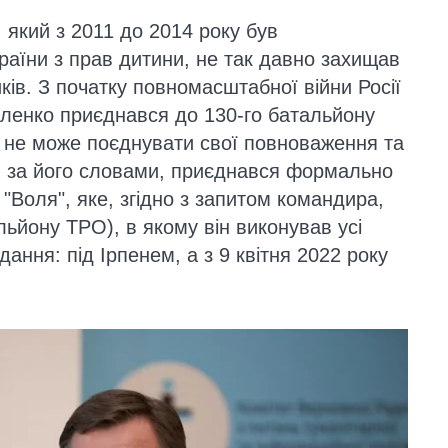
 який з 2011 до 2014 року був
аїни з прав дитини, не так давно захищав
иків. З початку повномасштабної війни Росії
вленко приєднався до 130-го батальйону
 не може поєднувати свої повноваження та
о, за його словами, приєднався формально
Воля", яке, згідно з запитом командира,
льйону ТРО), в якому він виконував усі
ння: під Ірпенем, а з 9 квітня 2022 року