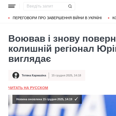
Популярні запити
Маріуполь
Донбас
Зеленський
Л
ПЕРЕГОВОРИ ПРО ЗАВЕРШЕННЯ ВІЙНИ В УКРАЇНІ
К
Воював і знову поверн
колишній регіонал Юрі
виглядає
Тетяна Кармазіна
15 грудня 2025, 14:18
Автор
Дата публікації
ЧИТАТЬ НА РУССКОМ
Новина оновлена 15 грудня 2025, 14:19