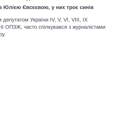
 Юлією Євсєєвою, у них троє синів
епутатом України IV, V, VI, VIII, IX
тії ОПЗЖ, часто спілкувався з журналістами
оу.