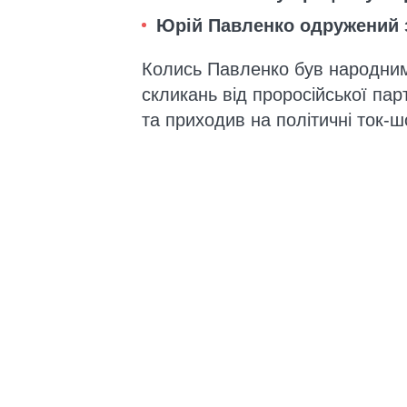
Юрій Павленко одружений з
Колись Павленко був народним д
скликань від проросійської пар
та приходив на політичні ток-ш