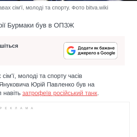
х сім’ї, молоді та спорту. Фото bitva.wiki
рії Бурмаки був в ОПЗЖ
ишіться
 сім'ї, молоді та спорту часів
 Януковича Юрій Павленко був на
л навіть
затрофеїв російський танк
.