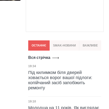
ОСТАННЄ
SMAK-НОВИНИ
ВАЖЛИВЕ
Вся стрічка
Дата публікації
19:34
Під килимком біля дверей
ховається ворог вашої підлоги:
копійчаний засіб запобіжить
ремонту
Дата публікації
19:10
Молодша на 11 років. Як виглядає