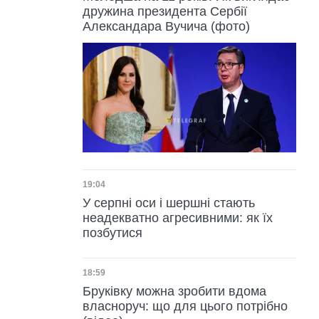
дружина президента Сербії
Александара Вучича (фото)
Дата публікації
19:04
У серпні оси і шершні стають
неадекватно агресивними: як їх
позбутися
Дата публікації
18:59
Бруківку можна зробити вдома
власноруч: що для цього потрібно