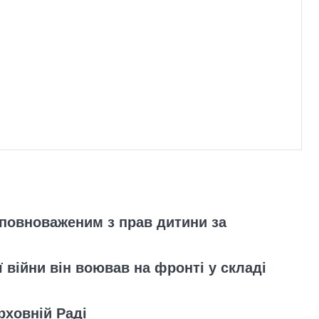
повноваженим з прав дитини за
 війни він воював на фронті у складі
рховній Раді