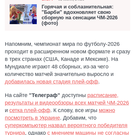
Дата публикации
Горячая и соблазнительная:
"Барби" вдохновляет свою
сборную на сенсации ЧМ-2026
(фото)
Напомним, чемпионат мира по футболу-2026
проходит в расширенном новом формате и сразу
в трех странах (США, Канаде и Мексике). На
Мундиале играют 48 сборных, из-за чего
количество матчей значительно выросло и
добавилась новая стадия плей-офф
.
На сайте
"Телеграф"
доступны
расписание,
результаты и видеообзоры всех матчей ЧМ-2026
и
сетка плей-офф
. К слову, все игры
можно
посмотреть в Украине
. Добавим, что
суперкомпьютер назвал вероятного победителя
турнира
, однако
с мнением машины не согласны