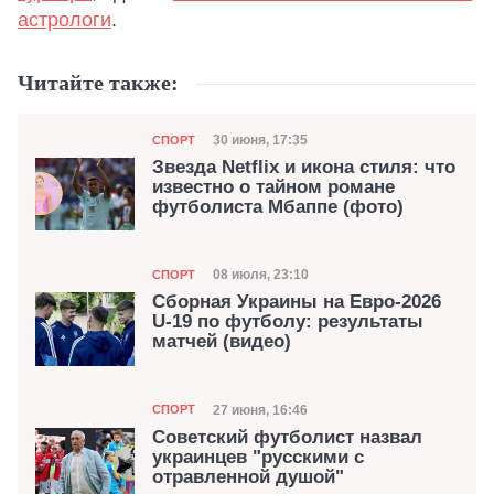
астрологи
.
Читайте также:
Категория
Дата публикации
30 июня, 17:35
СПОРТ
Звезда Netflix и икона стиля: что
известно о тайном романе
футболиста Мбаппе (фото)
Категория
Дата публикации
08 июля, 23:10
СПОРТ
Сборная Украины на Евро-2026
U-19 по футболу: результаты
матчей (видео)
Категория
Дата публикации
27 июня, 16:46
СПОРТ
Советский футболист назвал
украинцев "русскими с
отравленной душой"