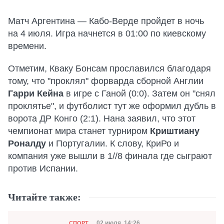
Матч Аргентина — Кабо-Верде пройдет в ночь
на 4 июля. Игра начнется в 01:00 по киевскому
времени.
Отметим, Кваку Бонсам прославился благодаря
тому, что "проклял" форварда сборной Англии
Гарри Кейна
в игре с Ганой (0:0). Затем он "снял
проклятье", и футболист тут же оформил дубль в
ворота ДР Конго (2:1). Нана заявил, что этот
чемпионат мира станет турниром
Криштиану
Роналду
и Португалии. К слову, КриРо и
компания уже вышли в 1//8 финала где сыграют
против Испании.
Читайте также:
Категория
02 июля, 14:26
СПОРТ