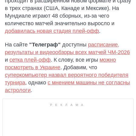
проходит в расширенном новом формате и сразу
в трех странах (США, Канаде и Мексике). На
Мундиале играют 48 сборных, из-за чего
количество матчей значительно выросло и
добавилась новая стадия плей-офф
.
На сайте
"Телеграф"
доступны
расписание,
результаты и видеообзоры всех матчей ЧМ-2026
и
сетка плей-офф
. К слову, все игры
можно
посмотреть в Украине
. Добавим, что
суперкомпьютер назвал вероятного победителя
турнира
, однако
с мнением машины не согласны
астрологи
.