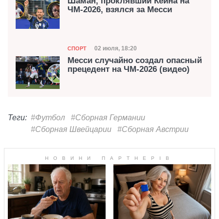
Шаман, проклявший Кейна на
ЧМ-2026, взялся за Месси
Категория
Дата публикации
02 июля, 18:20
СПОРТ
Месси случайно создал опасный
прецедент на ЧМ-2026 (видео)
Теги:
#Футбол
#Сборная Германии
#Сборная Швейцарии
#Сборная Австрии