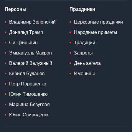
Персоны
Праздники
Владимир Зеленский
Церковные праздники
Дональд Трамп
Народные приметы
Си Цзиньпин
Традиции
Эммануэль Макрон
Запреты
Валерий Залужный
День ангела
Кирилл Буданов
Именины
Петр Порошенко
Юлия Тимошенко
Марьяна Безуглая
Юлия Свириденко