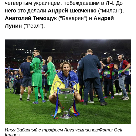
четвертым украинцем, побеждавшим в ЛЧ. До
него это делали
Андрей Шевченко
("Милан"),
Анатолий Тимощук
("Бавария") и
Андрей
Лунин
("Реал").
Илья Забарный с трофеем Лиги чемпионов/Фото: Gett
Images