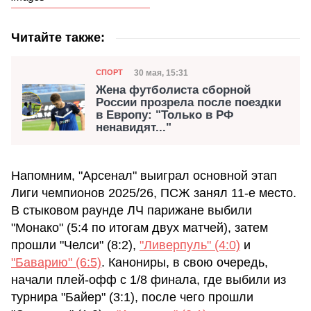
Читайте также:
Категория
Дата публикации
30 мая, 15:31
СПОРТ
Жена футболиста сборной
России прозрела после поездки
в Европу: "Только в РФ
ненавидят..."
Напомним, "Арсенал" выиграл основной этап
Лиги чемпионов 2025/26, ПСЖ занял 11-е место.
В стыковом раунде ЛЧ парижане выбили
"Монако" (5:4 по итогам двух матчей), затем
прошли "Челси" (8:2),
"Ливерпуль" (4:0)
и
"Баварию" (6:5)
. Канониры, в свою очередь,
начали плей-офф с 1/8 финала, где выбили из
турнира "Байер" (3:1), после чего прошли