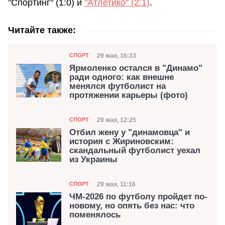
"Спортинг" (1:0) и
"Атлетико" (2:1)
.
Читайте также:
Категория
Дата публикации
29 мая, 16:33
СПОРТ
Ярмоленко остался в "Динамо"
ради одного: как внешне
менялся футболист на
протяжении карьеры (фото)
Категория
Дата публикации
29 мая, 12:25
СПОРТ
Отбил жену у "динамовца" и
история с Жириновским:
скандальный футболист уехал
из Украины
Категория
Дата публикации
29 мая, 11:16
СПОРТ
ЧМ-2026 по футболу пройдет по-
новому, но опять без нас: что
поменялось