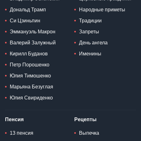
Дональд Трамп
Народные приметы
Си Цзиньпин
Традиции
Эммануэль Макрон
Запреты
Валерий Залужный
День ангела
Кирилл Буданов
Именины
Петр Порошенко
Юлия Тимошенко
Марьяна Безуглая
Юлия Свириденко
Пенсия
Рецепты
13 пенсия
Выпечка