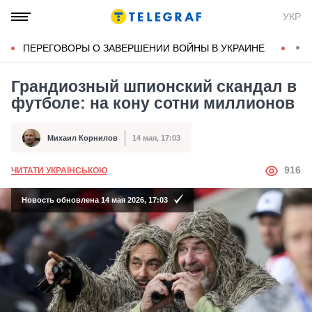
УКР
ПЕРЕГОВОРЫ О ЗАВЕРШЕНИИ ВОЙНЫ В УКРАИНЕ
КОН
Грандиозный шпионский скандал в
футболе: на кону сотни миллионов
Михаил Корнилов
14 мая, 17:03
Автор
Дата публикации
АВТОР
916
ЧИТАТИ УКРАЇНСЬКОЮ
Новость обновлена 14 мая 2026, 17:03