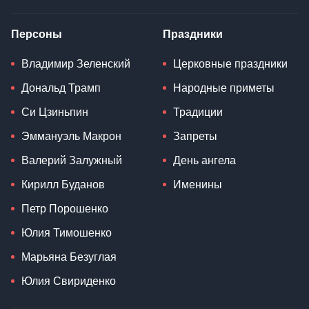
Персоны
Праздники
Владимир Зеленский
Церковные праздники
Дональд Трамп
Народные приметы
Си Цзиньпин
Традиции
Эммануэль Макрон
Запреты
Валерий Залужный
День ангела
Кирилл Буданов
Именины
Петр Порошенко
Юлия Тимошенко
Марьяна Безуглая
Юлия Свириденко