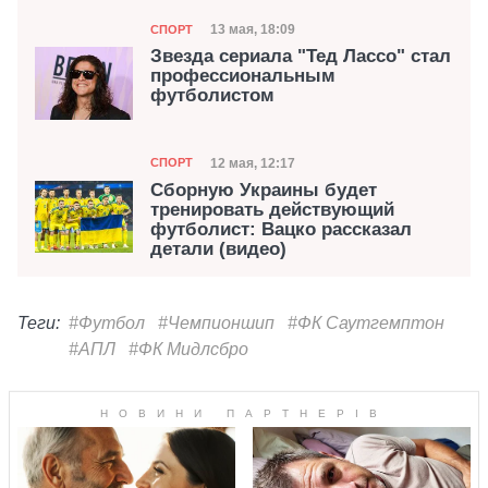
Категория
Дата публикации
13 мая, 18:09
СПОРТ
Звезда сериала "Тед Лассо" стал
профессиональным
футболистом
Категория
Дата публикации
12 мая, 12:17
СПОРТ
Сборную Украины будет
тренировать действующий
футболист: Вацко рассказал
детали (видео)
Теги:
#Футбол
#Чемпионшип
#ФК Саутгемптон
#АПЛ
#ФК Мидлсбро