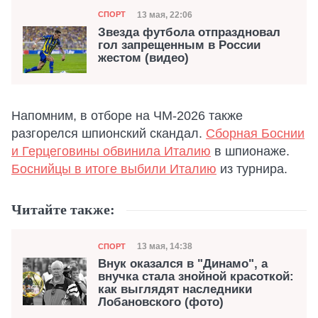
Категория
Дата публикации
13 мая, 22:06
СПОРТ
Звезда футбола отпраздновал
гол запрещенным в России
жестом (видео)
Напомним, в отборе на ЧМ-2026 также
разгорелся шпионский скандал.
Сборная Боснии
и Герцеговины обвинила Италию
в шпионаже.
Боснийцы в итоге выбили Италию
из турнира.
Читайте также:
Категория
Дата публикации
13 мая, 14:38
СПОРТ
Внук оказался в "Динамо", а
внучка стала знойной красоткой:
как выглядят наследники
Лобановского (фото)