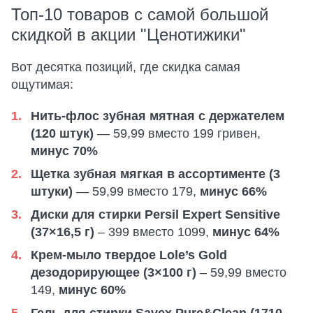
Топ-10 товаров с самой большой
скидкой в акции "Ценотижики"
Вот десятка позиций, где скидка самая
ощутимая:
Нить-флос зубная мятная с держателем
(120 штук)
— 59,99 вместо 199 гривен,
минус 70%
Щетка зубная мягкая в ассортименте (3
штуки)
— 59,99 вместо 179,
минус 66%
Диски для стирки Persil Expert Sensitive
(37×16,5 г)
– 399 вместо 1099,
минус 64%
Крем-мыло твердое Lole’s Gold
дезодорирующее (3×100 г)
– 59,99 вместо
149,
минус 60%
Гель для стирки Savex Pure&Clean (1710