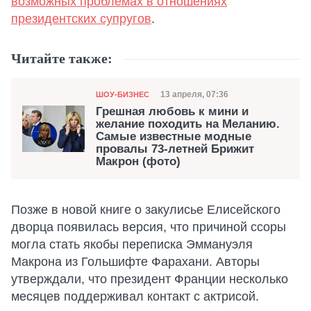
возможных проблемах в отношениях
президентских супругов
.
Читайте также:
Категория
Дата публикации
13 апреля, 07:36
ШОУ-БИЗНЕС
Грешная любовь к мини и
желание походить на Меланию.
Самые известные модные
провалы 73-летней Брижит
Макрон (фото)
Позже в новой книге о закулисье Елисейского
дворца появилась версия, что причиной ссоры
могла стать якобы переписка Эммануэля
Макрона из Гольшифте Фарахани. Авторы
утверждали, что президент Франции несколько
месяцев поддерживал контакт с актрисой.