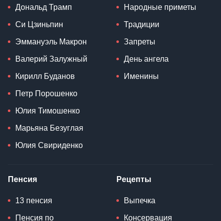
Дональд Трамп
Народные приметы
Си Цзиньпин
Традиции
Эммануэль Макрон
Запреты
Валерий Залужный
День ангела
Кирилл Буданов
Именины
Петр Порошенко
Юлия Тимошенко
Марьяна Безуглая
Юлия Свириденко
Пенсия
Рецепты
13 пенсия
Выпечка
Пенсия по
Консервация