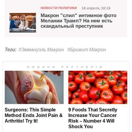
Категория
Дата публикации
18 апреля, 18:16
НОВОСТИ ПОЛИТИКИ
Макрон "слил" интимное фото
Мелании Трамп? На нем есть
скандальный преступник
Теги:
#Эммануэль Макрон
#Брижит Макрон