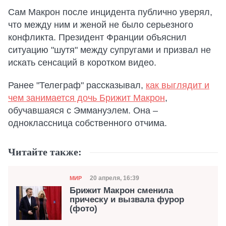
Сам Макрон после инцидента публично уверял,
что между ним и женой не было серьезного
конфликта. Президент Франции объяснил
ситуацию "шутя" между супругами и призвал не
искать сенсаций в коротком видео.
Ранее "Телеграф" рассказывал,
как выглядит и
чем занимается дочь Брижит Макрон
,
обучавшаяся с Эммануэлем. Она –
одноклассница собственного отчима.
Читайте также:
Категория
Дата публикации
20 апреля, 16:39
МИР
Брижит Макрон сменила
прическу и вызвала фурор
(фото)