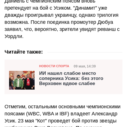
Даниель с чемпионским поясом вновь
претендует на бой с Усиком. "Динамит" уже
дважды проигрывал украинцу, однако трилогия
возможна. После поединка промоутер Дюбуа
заявил, что, вероятно, зрители увидят реванш с
Уордли.
Читайте также:
Категория
Дата публикации
09 мая, 14:39
НОВОСТИ СПОРТА
ИИ нашел слабое место
соперника Усика: без этого
Верховен вдвое слабее
Отметим, остальными основными чемпионскими
поясами (WBC, WBA и IBF) владеет Александр
Усик. 23 мая "Кот" проведет бой против звезды