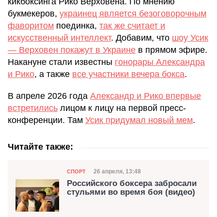
кикбоксинга Рико Верховена. По мнению
букмекеров,
украинец является безоговорочным
фаворитом
поединка,
так же считает и
искусственный интеллект
. Добавим, что
шоу Усик
— Верховен покажут в Украине
в прямом эфире.
Накануне стали известны
гонорары Александра
и Рико
, а также
все участники вечера бокса
.
В апреле 2026 года
Александр и Рико впервые
встретились
лицом к лицу на первой пресс-
конференции. Там
Усик придумал новый мем
.
Читайте также:
Категория
Дата публикации
26 апреля, 13:48
СПОРТ
Российского боксера забросали
стульями во время боя (видео)