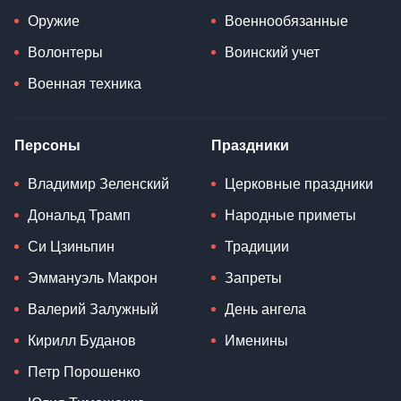
Оружие
Военнообязанные
Волонтеры
Воинский учет
Военная техника
Персоны
Праздники
Владимир Зеленский
Церковные праздники
Дональд Трамп
Народные приметы
Си Цзиньпин
Традиции
Эммануэль Макрон
Запреты
Валерий Залужный
День ангела
Кирилл Буданов
Именины
Петр Порошенко