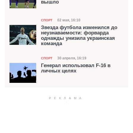
вышло
Категория
Дата публикации
02 мая, 16:10
СПОРТ
Звезда футбола изменился до
неузнаваемости: форварда
однажды унизила украинская
команда
Категория
Дата публикации
30 апреля, 16:19
СПОРТ
Генерал использовал F-16 в
личных целях