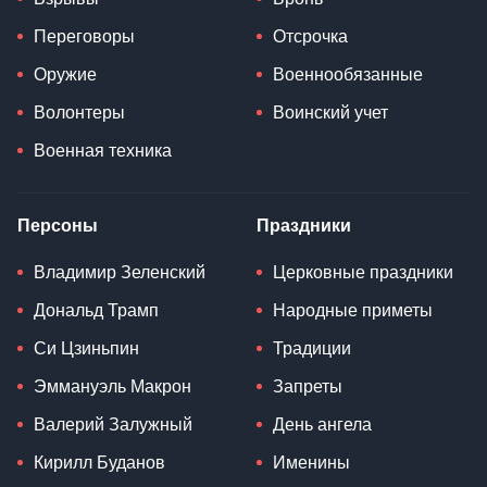
Переговоры
Отсрочка
Оружие
Военнообязанные
Волонтеры
Воинский учет
Военная техника
Персоны
Праздники
Владимир Зеленский
Церковные праздники
Дональд Трамп
Народные приметы
Си Цзиньпин
Традиции
Эммануэль Макрон
Запреты
Валерий Залужный
День ангела
Кирилл Буданов
Именины