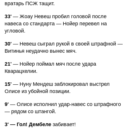
вратарь ПСЖ тащит.
33'
— Жоау Невеш пробил головой после
навеса со стандарта — Нойер перевел на
угловой.
30'
— Невеш сыграл рукой в своей штрафной —
Витинья неудачно вынес мяч.
21'
— Нойер поймал мяч после удара
Кварацхелии.
15'
— Нуну Мендеш заблокировал выстрел
Олисе из убойной позиции.
9'
— Олисе исполнил удар-навес со штрафного
— рядом со штангой.
3' — Гол! Дембеле
забивает!