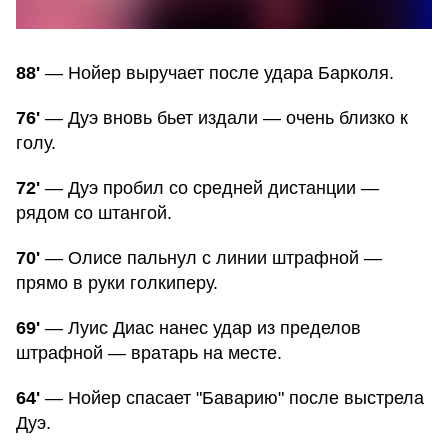
88'
— Нойер выручает после удара Барколя.
76'
— Дуэ вновь бьет издали — очень близко к
голу.
72'
— Дуэ пробил со средней дистанции —
рядом со штангой.
70'
— Олисе пальнул с линии штрафной —
прямо в руки голкиперу.
69'
— Луис Диас нанес удар из пределов
штрафной — вратарь на месте.
64'
— Нойер спасает "Баварию" после выстрела
Дуэ.