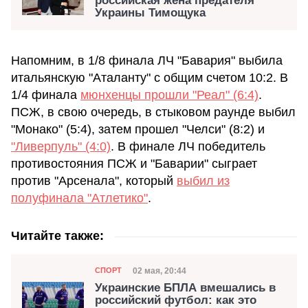
российская жена предателя
Украины Тимощука
Напомним, в 1/8 финала ЛЧ "Бавария" выбила
итальянскую "Аталанту" с общим счетом 10:2. В
1/4 финала
мюнхенцы прошли "Реал" (6:4)
.
ПСЖ, в свою очередь, в стыковом раунде выбил
"Монако" (5:4), затем прошел "Челси" (8:2) и
"Ливерпуль" (4:0)
. В финале ЛЧ победитель
противостояния ПСЖ и "Баварии" сыграет
против "Арсенала", который
выбил из
полуфинала "Атлетико"
.
Читайте также:
Категория
Дата публикации
02 мая, 20:44
СПОРТ
Украинские БПЛА вмешались в
российский футбол: как это