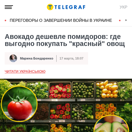
УКР
ПЕРЕГОВОРЫ О ЗАВЕРШЕНИИ ВОЙНЫ В УКРАИНЕ
КОН
Авокадо дешевле помидоров: где
выгодно покупать "красный" овощ
Марина Бондаренко
17 марта, 18:07
Автор
Дата публикации
ЧИТАТИ УКРАЇНСЬКОЮ
А