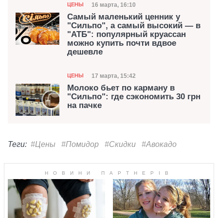
Категория
Дата публикации
16 марта, 16:10
ЦЕНЫ
Самый маленький ценник у
"Сильпо", а самый высокий — в
"АТБ": популярный круассан
можно купить почти вдвое
дешевле
Категория
Дата публикации
17 марта, 15:42
ЦЕНЫ
Молоко бьет по карману в
"Сильпо": где сэкономить 30 грн
на пачке
Теги:
#Цены
#Помидор
#Скидки
#Авокадо