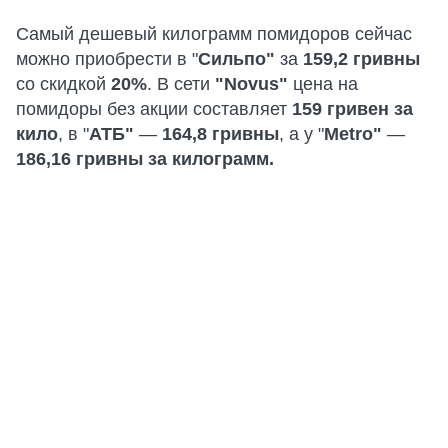
Самый дешевый килограмм помидоров сейчас
можно приобрести в "
Сильпо"
за
159,2 гривны
со скидкой
20%
. В сети
"Novus"
цена на
помидоры без акции составляет
159 гривен за
кило
, в "
АТБ"
—
164,8 гривны
, а у "
Metro"
—
186,16 гривны за килограмм.