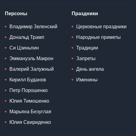
Персоны
Праздники
Владимир Зеленский
Церковные праздники
Дональд Трамп
Народные приметы
Си Цзиньпин
Традиции
Эммануэль Макрон
Запреты
Валерий Залужный
День ангела
Кирилл Буданов
Именины
Петр Порошенко
Юлия Тимошенко
Марьяна Безуглая
Юлия Свириденко