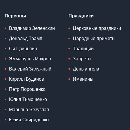
Персоны
Праздники
Владимир Зеленский
Церковные праздники
Дональд Трамп
Народные приметы
Си Цзиньпин
Традиции
Эммануэль Макрон
Запреты
Валерий Залужный
День ангела
Кирилл Буданов
Именины
Петр Порошенко
Юлия Тимошенко
Марьяна Безуглая
Юлия Свириденко