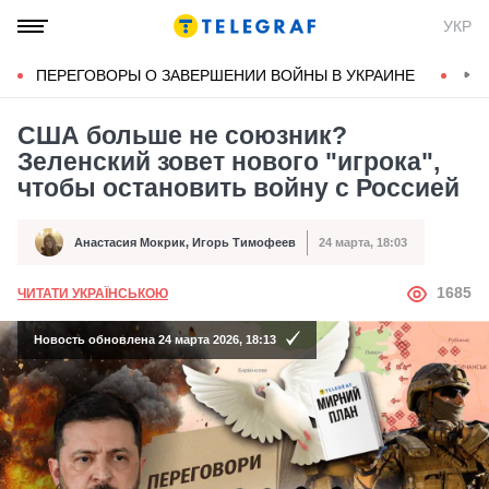
УКР
ПЕРЕГОВОРЫ О ЗАВЕРШЕНИИ ВОЙНЫ В УКРАИНЕ
КОН
США больше не союзник?
Зеленский зовет нового "игрока",
чтобы остановить войну с Россией
Анастасия Мокрик
,
Игорь Тимофеев
24 марта, 18:03
Автор
Дата публикации
АВТОР
1685
ЧИТАТИ УКРАЇНСЬКОЮ
Новость обновлена 24 марта 2026, 18:13