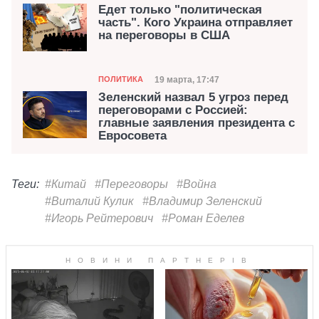
Едет только "политическая
часть". Кого Украина отправляет
на переговоры в США
Категория
Дата публикации
19 марта, 17:47
ПОЛИТИКА
Зеленский назвал 5 угроз перед
переговорами с Россией:
главные заявления президента с
Евросовета
Теги:
#Китай
#Переговоры
#Война
#Виталий Кулик
#Владимир Зеленский
#Игорь Рейтерович
#Роман Еделев