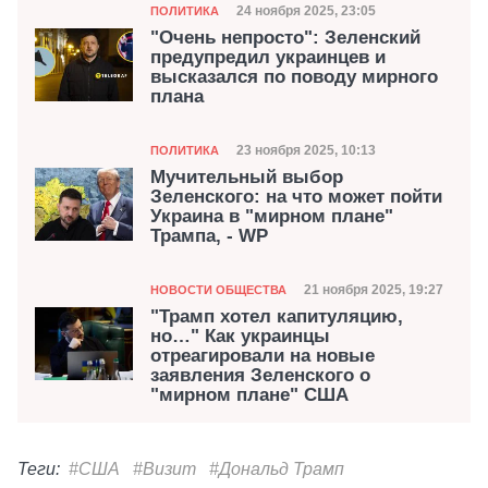
Категория
Дата публикации
24 ноября 2025, 23:05
ПОЛИТИКА
"Очень непросто": Зеленский
предупредил украинцев и
высказался по поводу мирного
плана
Категория
Дата публикации
23 ноября 2025, 10:13
ПОЛИТИКА
Мучительный выбор
Зеленского: на что может пойти
Украина в "мирном плане"
Трампа, - WP
Категория
Дата публикации
21 ноября 2025, 19:27
НОВОСТИ ОБЩЕСТВА
"Трамп хотел капитуляцию,
но…" Как украинцы
отреагировали на новые
заявления Зеленского о
"мирном плане" США
Теги:
#США
#Визит
#Дональд Трамп