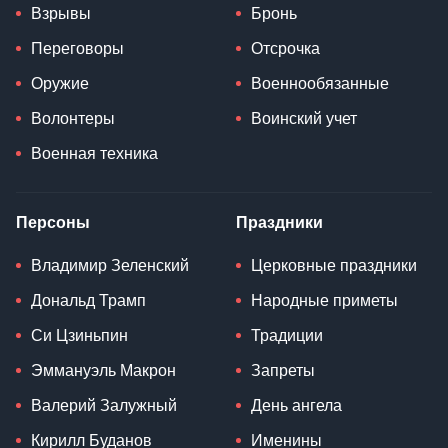
Взрывы
Бронь
Переговоры
Отсрочка
Оружие
Военнообязанные
Волонтеры
Воинский учет
Военная техника
Персоны
Праздники
Владимир Зеленский
Церковные праздники
Дональд Трамп
Народные приметы
Си Цзиньпин
Традиции
Эммануэль Макрон
Запреты
Валерий Залужный
День ангела
Кирилл Буданов
Именины