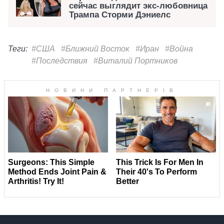
сейчас выглядит экс-любовница
Трампа Сторми Дэниелс
Теги:
#США
#Ближний Восток
#Иран
#Война
#Последствия
#Виталий Портников