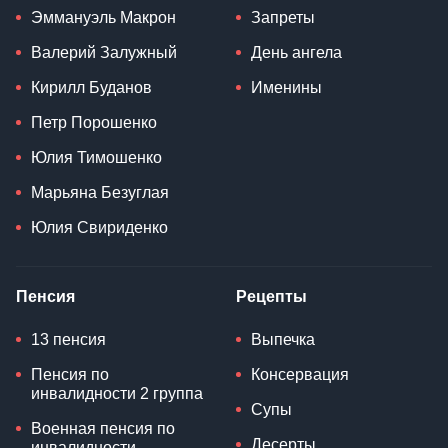
Эммануэль Макрон
Запреты
Валерий Залужный
День ангела
Кирилл Буданов
Именины
Петр Порошенко
Юлия Тимошенко
Марьяна Безуглая
Юлия Свириденко
Пенсия
Рецепты
13 пенсия
Выпечка
Пенсия по
Консервация
инвалидности 2 группа
Супы
Военная пенсия по
Десерты
инвалидности