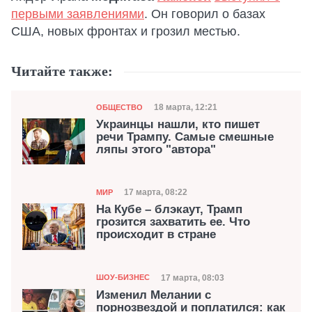
первыми заявлениями
. Он говорил о базах
США, новых фронтах и грозил местью.
Читайте также:
Категория
Дата публикации
18 марта, 12:21
ОБЩЕСТВО
Украинцы нашли, кто пишет
речи Трампу. Самые смешные
ляпы этого "автора"
Категория
Дата публикации
17 марта, 08:22
МИР
На Кубе – блэкаут, Трамп
грозится захватить ее. Что
происходит в стране
Категория
Дата публикации
17 марта, 08:03
ШОУ-БИЗНЕС
Изменил Мелании с
порнозвездой и поплатился: как