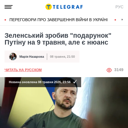
РУС
ПЕРЕГОВОРИ ПРО ЗАВЕРШЕННЯ ВІЙНИ В УКРАЇНІ
КОН
Зеленський зробив "подарунок"
Путіну на 9 травня, але є нюанс
Марія Назарова
08 травня, 21:50
Автор
Дата публікації
АВТОР
3149
ЧИТАТЬ НА РУССКОМ
Новина оновлена 08 травня 2026, 23:56