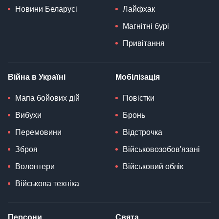
Новини Беларусі
Лайфхак
Магнітні бурі
Привітання
Війна в Україні
Мобілізація
Мапа бойових дій
Повістки
Вибухи
Бронь
Перемовини
Відстрочка
Зброя
Військовозобов'язані
Волонтери
Військовий облік
Військова техніка
Персони
Свята