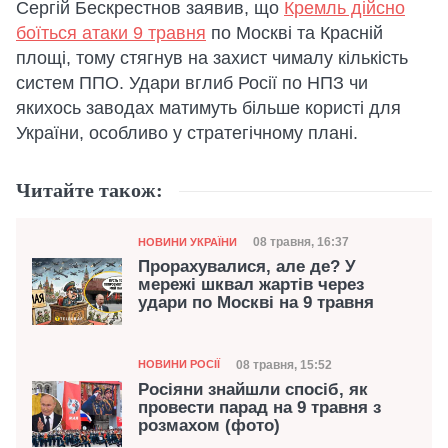
Сергій Бескрестнов заявив, що
Кремль дійсно
боїться атаки 9 травня
по Москві та Красній
площі, тому стягнув на захист чималу кількість
систем ППО. Удари вглиб Росії по НПЗ чи
якихось заводах матимуть більше користі для
України, особливо у стратегічному плані.
Читайте також:
Категорія
Дата публікації
08 травня, 16:37
НОВИНИ УКРАЇНИ
Прорахувалися, але де? У
мережі шквал жартів через
удари по Москві на 9 травня
Категорія
Дата публікації
08 травня, 15:52
НОВИНИ РОСІЇ
Росіяни знайшли спосіб, як
провести парад на 9 травня з
розмахом (фото)