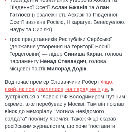
президенти невизнаних утворень Абхазії та
Південної Осетії
Аслан Бжанія
та
Алан
Гаглоєв
(незалежність Абхазії та Південної
Осетії визнана Росією, Нікарагуа, Венесуелою,
Науру та Сирією),
троє представників Республіки Сербської
(державне утворення на території Боснії і
Герцеговіни) — лідер
Синиша Каран
, голова
парламенту
Ненад Стевандич
, голова
місцевої партії
Милорад Додік
.
Водночас прем'єр Словаччини Роберт
Фіцо,
який, як повідомлялося, на парад не піде
, а
зустрінеться з главою РФ Володимиром Путіним
окремо, вже перебуває у Москві. Там він поклав
вінок до меморіалу "Могила Невідомого
солдата" поблизу Кремля. Також Фіцо сказав
російським журналістам, що хоче "поставити