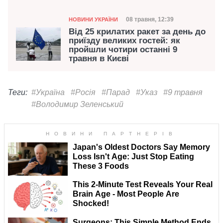
Категорія
Дата публікації
08 травня, 12:39
НОВИНИ УКРАЇНИ
Від 25 крилатих ракет за день до
приїзду великих гостей: як
пройшли чотири останні 9
травня в Києві
Теги:
#Україна
#Росія
#Парад
#Указ
#9 травня
#Володимир Зеленський