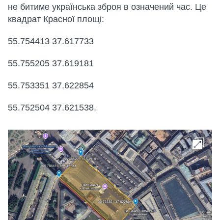
не битиме українська зброя в означений час. Це
квадрат Красної площі:
55.754413 37.617733
55.755205 37.619181
55.753351 37.622854
55.752504 37.621538.