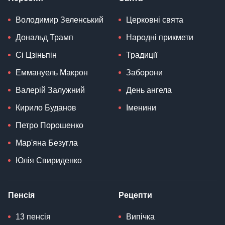
Володимир Зеленський
Церковні свята
Дональд Трамп
Народні прикмети
Сі Цзіньпін
Традиції
Еммануель Макрон
Заборони
Валерій Залужний
День ангела
Кирило Буданов
Іменини
Петро Порошенко
Мар'яна Безугла
Юлія Свириденко
Пенсія
Рецепти
13 пенсія
Випічка