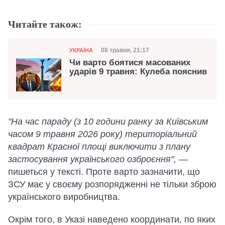
Читайте також:
Категорія
Дата публікації
08 травня, 21:17
УКРАЇНА
Чи варто боятися масованих
ударів 9 травня: Кулеба пояснив
"На час параду (з 10 години ранку за Київським
часом 9 травня 2026 року) територіальний
квадрат Красної площі виключити з плану
застосування українського озброєння",
—
пишеться у тексті. Проте варто зазначити, що
ЗСУ має у своєму розпорядженні не тільки зброю
українського виробництва.
Окрім того, в Указі наведено координати, по яких