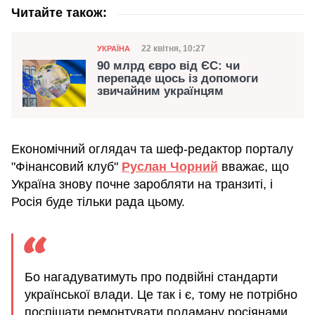
Читайте також:
Категорія
Дата публікації
22 квітня, 10:27
УКРАЇНА
90 млрд євро від ЄС: чи
перепаде щось із допомоги
звичайним українцям
Економічний оглядач та шеф-редактор порталу
"Фінансовий клуб"
Руслан Чорний
вважає, що
Україна знову почне заробляти на транзиті, і
Росія буде тільки рада цьому.
Бо нагадуватимуть про подвійні стандарти
української влади. Це так і є, тому не потрібно
поспішати ремонтувати поламану росіянами