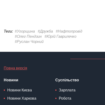
Теги:
#Угорщина
#Дружба
#Нафтопровід
#Олег Пендзин
#Юрій Гаврилечко
#Руслан Чорний
Повна версія
Новини
Суспільство
Новини Києва
Зарплата
Новини Харкова
Робота