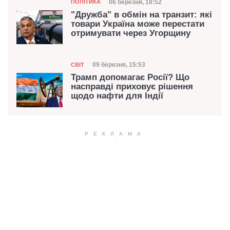
Категорія
Дата публікації
06 березня, 18:52
ПОЛІТИКА
"Дружба" в обмін на транзит: які
товари Україна може перестати
отримувати через Угорщину
Категорія
Дата публікації
09 березня, 15:53
СВІТ
Трамп допомагає Росії? Що
насправді приховує рішення
щодо нафти для Індії