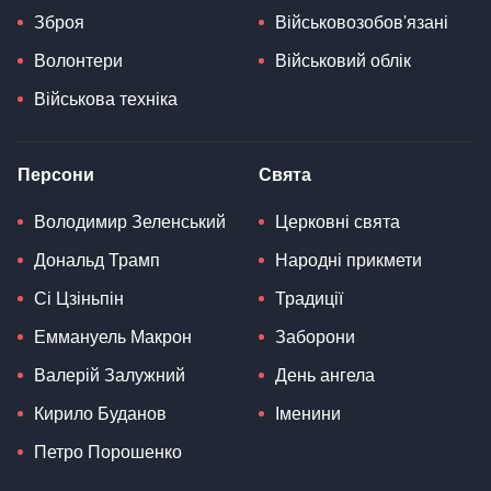
Зброя
Військовозобов'язані
Волонтери
Військовий облік
Військова техніка
Персони
Свята
Володимир Зеленський
Церковні свята
Дональд Трамп
Народні прикмети
Сі Цзіньпін
Традиції
Еммануель Макрон
Заборони
Валерій Залужний
День ангела
Кирило Буданов
Іменини
Петро Порошенко