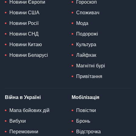
Новини Європи
Гороскоп
Новини США
Споживач
Новини Росії
Мода
Новини СНД
Подорожі
Новини Китаю
Культура
Новини Беларусі
Лайфхак
Магнітні бурі
Привітання
Війна в Україні
Мобілізація
Мапа бойових дій
Повістки
Вибухи
Бронь
Перемовини
Відстрочка