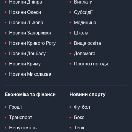
Новини Дніпра
Виплати
Новини Одеси
Субсидії
Новини Львова
Медицина
Новини Запоріжжя
Школа
Новини Кривого Рогу
Вища освіта
Новини Донбасу
Допомога
Новини Криму
Прогноз погоди
Новини Миколаєва
Економіка та фінанси
Новини спорту
Гроші
Футбол
Транспорт
Бокс
Нерухомість
Теніс