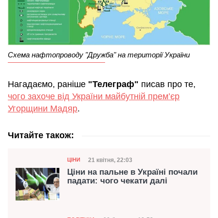
Схема нафтопроводу "Дружба" на території України
Нагадаємо, раніше
"Телеграф"
писав про те,
чого захоче від України майбутній прем’єр
Угорщини Мадяр
.
Читайте також:
Категорія
Дата публікації
21 квітня, 22:03
ЦІНИ
Ціни на пальне в Україні почали
падати: чого чекати далі