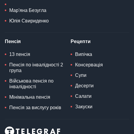
Мар'яна Безугла
Юлія Свириденко
Пенсія
Рецепти
13 пенсія
Випічка
Пенсія по інвалідності 2
Консервація
група
Супи
Військова пенсія по
Десерти
інвалідності
Салати
Мінімальна пенсія
Закуски
Пенсія за вислугу років