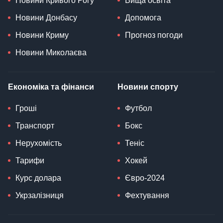
Новини Кривого Рогу
Вища освіта
Новини Донбасу
Допомога
Новини Криму
Прогноз погоди
Новини Миколаєва
Економіка та фінанси
Новини спорту
Гроші
Футбол
Транспорт
Бокс
Нерухомість
Теніс
Тарифи
Хокей
Курс долара
Євро-2024
Укрзалізниця
Фехтування