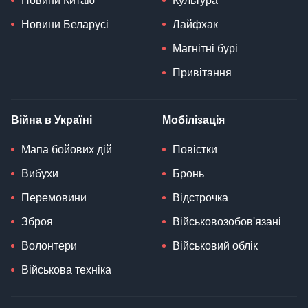
Новини Китаю
Культура
Новини Беларусі
Лайфхак
Магнітні бурі
Привітання
Війна в Україні
Мобілізація
Мапа бойових дій
Повістки
Вибухи
Бронь
Перемовини
Відстрочка
Зброя
Військовозобов'язані
Волонтери
Військовий облік
Військова техніка