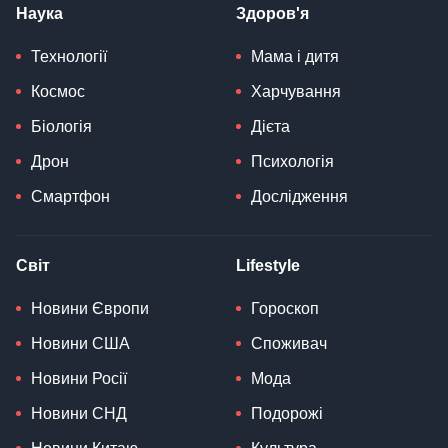
Наука
Здоров'я
Технології
Мама і дитя
Космос
Харчування
Біологія
Дієта
Дрон
Психологія
Смартфон
Дослідження
Світ
Lifestyle
Новини Європи
Гороскоп
Новини США
Споживач
Новини Росії
Мода
Новини СНД
Подорожі