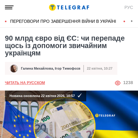
РУС
ПЕРЕГОВОРИ ПРО ЗАВЕРШЕННЯ ВІЙНИ В УКРАЇНІ
КОН
90 млрд євро від ЄС: чи перепаде
щось із допомоги звичайним
українцям
Галина Михайлова
,
Ігор Тимофєєв
22 квітня, 10:27
Автор
Дата публікації
АВТОР
1238
ЧИТАТЬ НА РУССКОМ
Новина оновлена 22 квітня 2026, 10:57