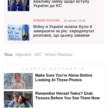
важливу заяву щодо вступу
України до ЄС
Категорія
Дата публікації
16 квітня, 13:02
НОВИНИ ПОЛІТИКИ
Війну в Україні можна було б
завершити за рік: євродепутат
розповів, що цьому заважає
Теги:
#Кредит
#ЄС
#Олег Пендзин