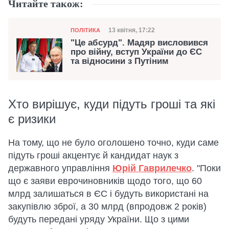
Читайте також:
Категорія
Дата публікації
13 квітня, 17:22
ПОЛІТИКА
"Це абсурд". Мадяр висловився
про війну, вступ України до ЄС
та відносини з Путіним
Хто вирішує, куди підуть гроші та які
є ризики
На тому, що не було оголошено точно, куди саме
підуть гроші акцентує й кандидат наук з
державного управління
Юрій Гаврилечко
. "Поки
що є заяви еврочиновників щодо того, що 60
млрд залишаться в ЄС і будуть використані на
закупівлю зброї, а 30 млрд (впродовж 2 років)
будуть передані уряду України. Що з цими