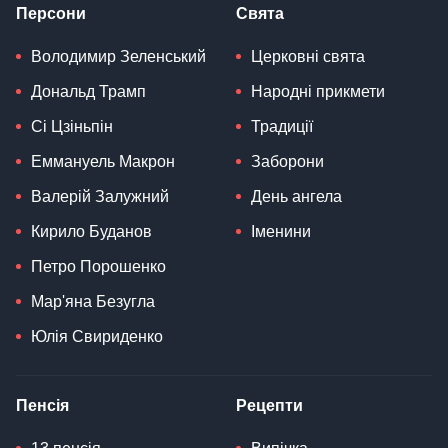
Персони
Свята
Володимир Зеленський
Церковні свята
Дональд Трамп
Народні прикмети
Сі Цзіньпін
Традиції
Еммануель Макрон
Заборони
Валерій Залужний
День ангела
Кирило Буданов
Іменини
Петро Порошенко
Мар'яна Безугла
Юлія Свириденко
Пенсія
Рецепти