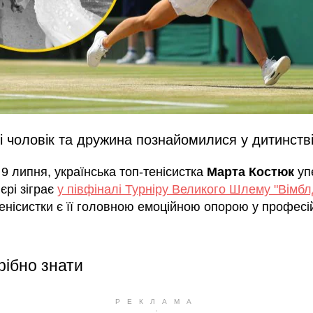
 чоловік та дружина познайомилися у дитинств
 9 липня, українська топ-тенісистка
Марта Костюк
уп
’єрі зіграє
у півфіналі Турніру Великого Шлему "Вімбл
тенісистки є її головною емоційною опорою у профес
рібно знати