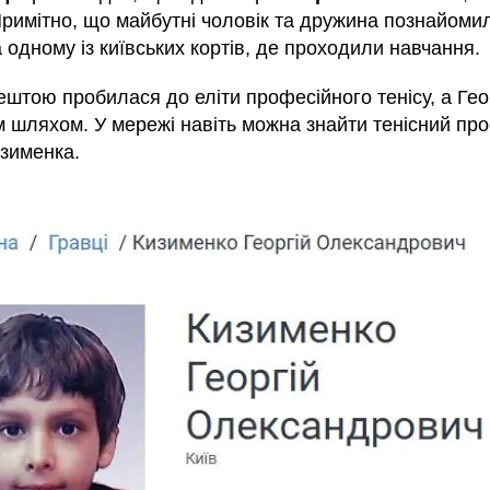
римітно, що майбутні чоловік та дружина познайомил
а одному із київських кортів, де проходили навчання.
штою пробилася до еліти професійного тенісу, а Гео
м шляхом. У мережі навіть можна знайти тенісний пр
изименка.