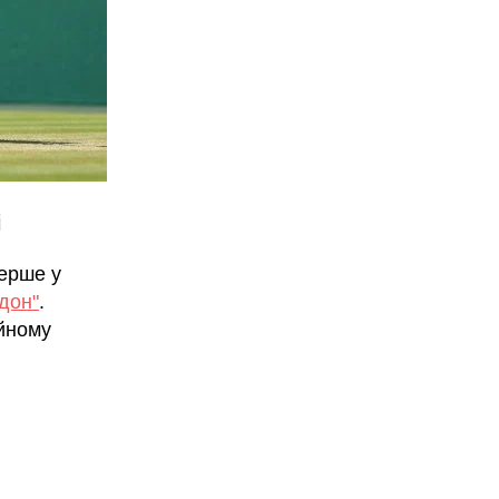
і
ерше у
дон"
.
ійному