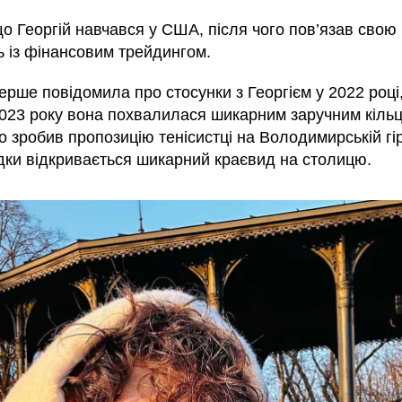
о Георгій навчався у США, після чого пов’язав свою
ь із фінансовим трейдингом.
рше повідомила про стосунки з Георгієм у 2022 році
2023 року вона похвалилася шикарним заручним кіль
 зробив пропозицію тенісистці на Володимирській гір
ідки відкривається шикарний краєвид на столицю.