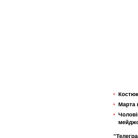
Костюк
Марта 
Чолові
мейджо
"Телегр