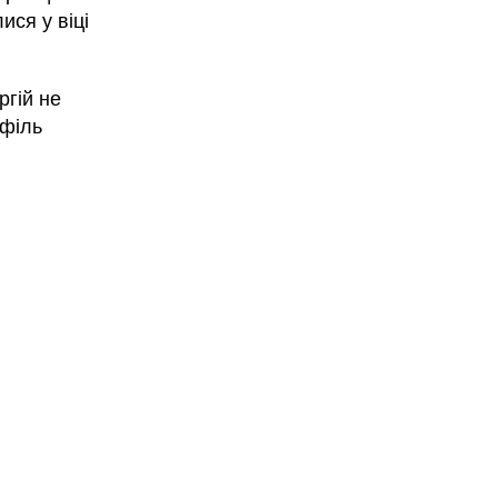
ися у віці
ргій не
офіль