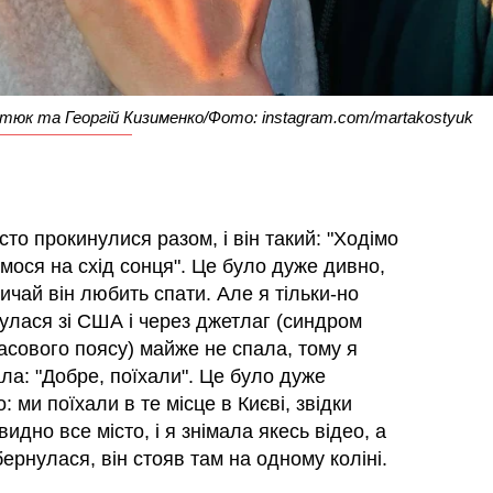
юк та Георгій Кизименко/Фото: instagram.com/martakostyuk
то прокинулися разом, і він такий: "Ходімо
мося на схід сонця". Це було дуже дивно,
ичай він любить спати. Але я тільки-но
улася зі США і через джетлаг (синдром
часового поясу) майже не спала, тому я
ла: "Добре, поїхали". Це було дуже
: ми поїхали в те місце в Києві, звідки
видно все місто, і я знімала якесь відео, а
ернулася, він стояв там на одному коліні.