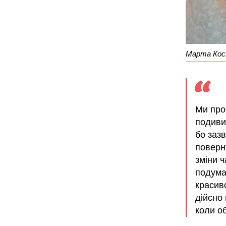
Марта Кост
Ми прос
подиви
бо зазв
поверн
зміни 
подума
красиво
дійсно 
коли об