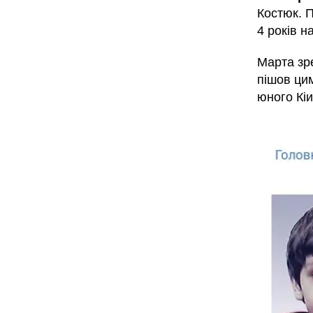
Костюк. П
4 років н
Марта зре
пішов ци
юного Кі