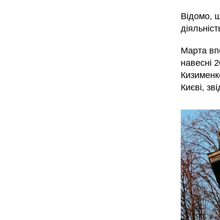
Відомо, щ
діяльніст
Марта впе
навесні 
Кизименко
Києві, зв