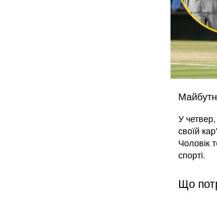
Майбутні
У четвер,
своїй кар
Чоловік 
спорті.
Що пот