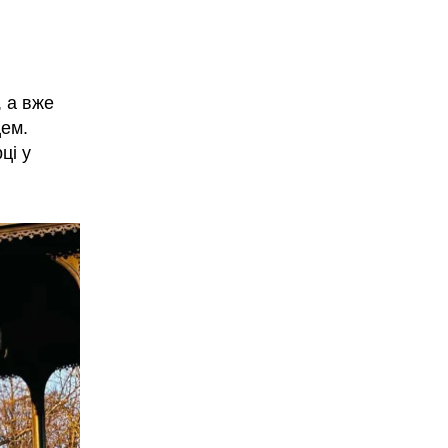
, а вже
цем.
ці у