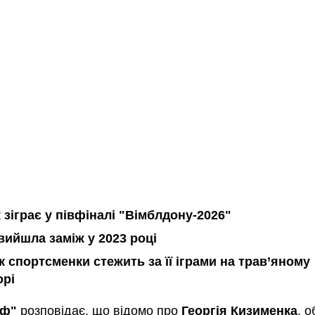
 зіграє у півфіналі "Вімблдону-2026"
вийшла заміж у 2023 році
к спортсменки стежить за її іграми на трав’яному
рі
аф"
розповідає, що відомо про
Георгія Кизименка
, 