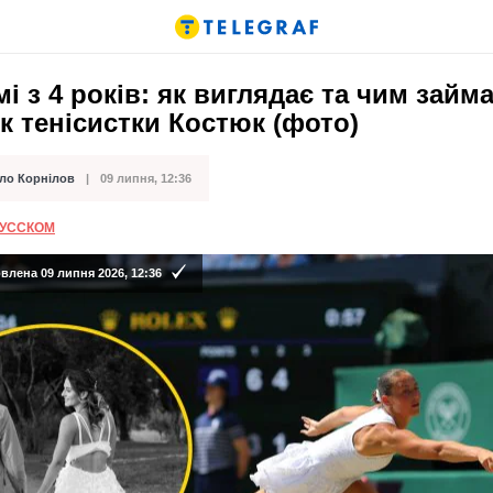
і з 4 років: як виглядає та чим займ
к тенісистки Костюк (фото)
ло Корнілов
09 липня, 12:36
ації
РУССКОМ
лена 09 липня 2026, 12:36