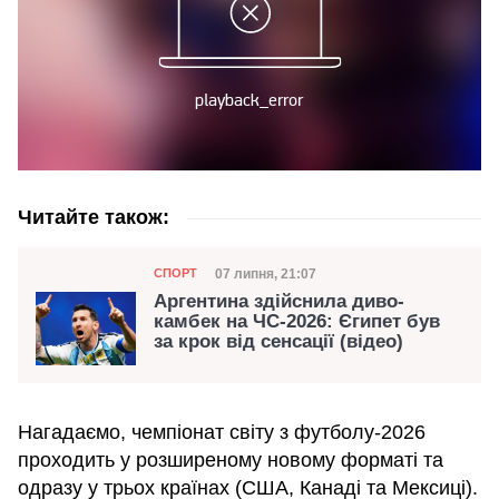
Читайте також:
Категорія
Дата публікації
07 липня, 21:07
СПОРТ
Аргентина здійснила диво-
камбек на ЧС-2026: Єгипет був
за крок від сенсації (відео)
Нагадаємо, чемпіонат світу з футболу-2026
проходить у розширеному новому форматі та
одразу у трьох країнах (США, Канаді та Мексиці).