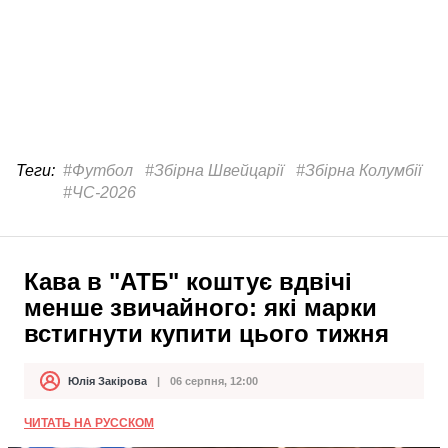
Теги:
#Футбол
#Збірна Швейцарії
#Збірна Колумбії
#ЧС-2026