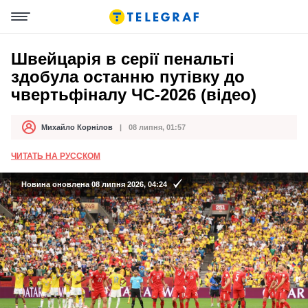
Швейцарія в серії пенальті
здобула останню путівку до
чвертьфіналу ЧС-2026 (відео)
Михайло Корнілов
08 липня, 01:57
Автор
Дата публікації
ЧИТАТЬ НА РУССКОМ
Новина оновлена 08 липня 2026, 04:24