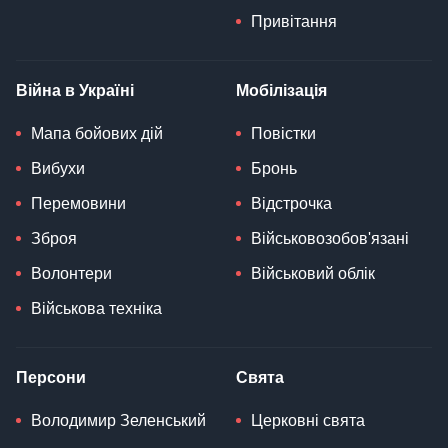
Привітання
Війна в Україні
Мобілізація
Мапа бойових дій
Повістки
Вибухи
Бронь
Перемовини
Відстрочка
Зброя
Військовозобов'язані
Волонтери
Військовий облік
Військова техніка
Персони
Свята
Володимир Зеленський
Церковні свята