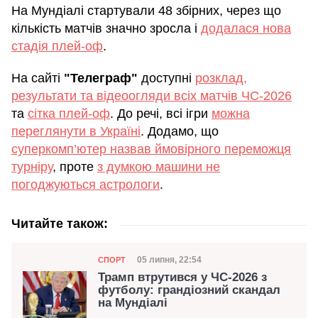
На Мундіалі стартували 48 збірних, через що
кількість матчів значно зросла і
додалася нова
стадія плей-оф
.
На сайті
"Телеграф"
доступні
розклад,
результати та відеоогляди всіх матчів ЧС-2026
та
сітка плей-оф
. До речі, всі ігри
можна
переглянути в Україні
. Додамо, що
суперкомп’ютер назвав ймовірного переможця
турніру
, проте
з думкою машини не
погоджуються астрологи
.
Читайте також:
Категорія
Дата публікації
05 липня, 22:54
СПОРТ
Трамп втрутився у ЧС-2026 з
футболу: грандіозний скандал
на Мундіалі