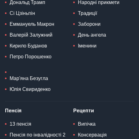
Дональд Трамп
Народні прикмети
Сі Цзіньпін
Традиції
Еммануель Макрон
Заборони
Валерій Залужний
День ангела
Кирило Буданов
Іменини
Петро Порошенко
Мар'яна Безугла
Юлія Свириденко
Пенсія
Рецепти
13 пенсія
Випічка
Пенсія по інвалідності 2
Консервація