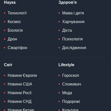
Наука
Здоров'я
Технології
Мама і дитя
Космос
Харчування
Біологія
Дієта
Дрон
Психологія
Смартфон
Дослідження
Світ
Lifestyle
Новини Європи
Гороскоп
Новини США
Споживач
Новини Росії
Мода
Новини СНД
Подорожі
Новини Китаю
Культура