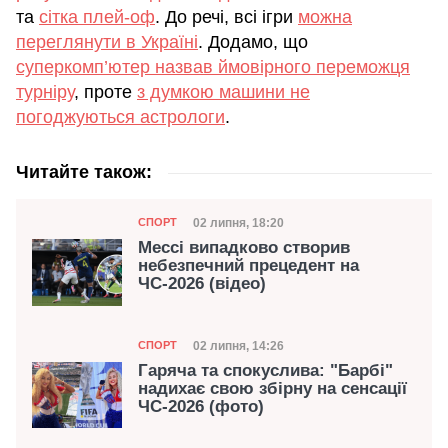
та
сітка плей-оф
. До речі, всі ігри
можна
переглянути в Україні
. Додамо, що
суперкомп’ютер назвав ймовірного переможця
турніру
, проте
з думкою машини не
погоджуються астрологи
.
Читайте також:
Категорія
Дата публікації
02 липня, 18:20
СПОРТ
Мессі випадково створив
небезпечний прецедент на
ЧС-2026 (відео)
Категорія
Дата публікації
02 липня, 14:26
СПОРТ
Гаряча та спокуслива: "Барбі"
надихає свою збірну на сенсації
ЧС-2026 (фото)