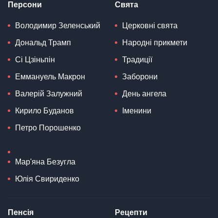
Персони
Свята
Володимир Зеленський
Церковні свята
Дональд Трамп
Народні прикмети
Сі Цзіньпін
Традиції
Еммануель Макрон
Заборони
Валерій Залужний
День ангела
Кирило Буданов
Іменини
Петро Порошенко
Мар'яна Безугла
Юлія Свириденко
Пенсія
Рецепти