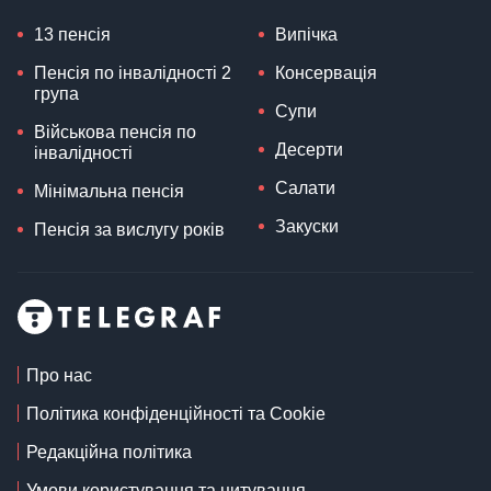
13 пенсія
Випічка
Пенсія по інвалідності 2
Консервація
група
Супи
Військова пенсія по
Десерти
інвалідності
Салати
Мінімальна пенсія
Закуски
Пенсія за вислугу років
Про нас
Політика конфіденційності та Cookie
Редакційна політика
Умови користування та цитування