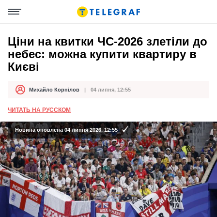
Ціни на квитки ЧС-2026 злетіли до
небес: можна купити квартиру в
Києві
Михайло Корнілов
04 липня, 12:55
Автор
Дата публікації
ЧИТАТЬ НА РУССКОМ
Новина оновлена 04 липня 2026, 12:55