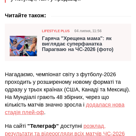
Читайте також:
Категорія
Дата публікації
04 липня, 11:56
LIFESTYLE PLUS
Гаряча "Хрещена мама": як
виглядає суперфанатка
Парагваю на ЧС-2026 (фото)
Нагадаємо, чемпіонат світу з футболу-2026
проходить у розширеному новому форматі та
одразу у трьох країнах (США, Канаді та Мексиці).
На Мундіалі грають 48 збірних, через що
кількість матчів значно зросла і
додалася нова
стадія плей-оф
.
На сайті
"Телеграф"
доступні
розклад,
результати та відеоогляди всіх матчів ЧС-2026