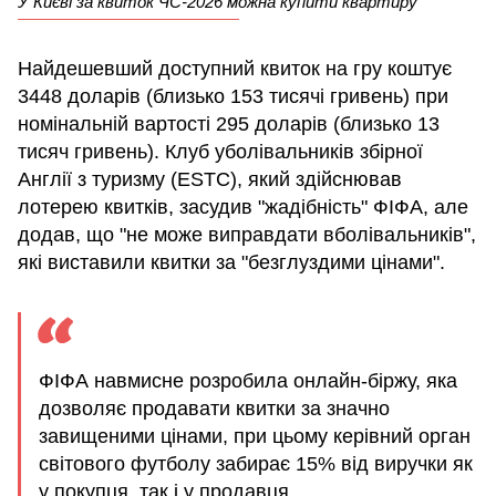
У Києві за квиток ЧС-2026 можна купити квартиру
Найдешевший доступний квиток на гру коштує
3448 доларів (близько 153 тисячі гривень) при
номінальній вартості 295 доларів (близько 13
тисяч гривень). Клуб уболівальників збірної
Англії з туризму (ESTC), який здійснював
лотерею квитків, засудив "жадібність" ФІФА, але
додав, що "не може виправдати вболівальників",
які виставили квитки за "безглуздими цінами".
ФІФА навмисне розробила онлайн-біржу, яка
дозволяє продавати квитки за значно
завищеними цінами, при цьому керівний орган
світового футболу забирає 15% від виручки як
у покупця, так і у продавця.