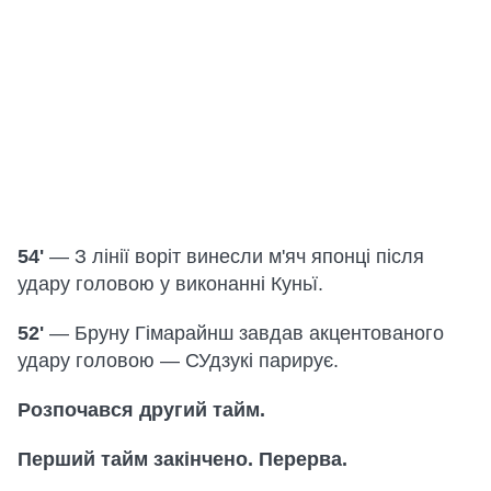
54'
— З лінії воріт винесли м'яч японці після
удару головою у виконанні Куньї.
52'
— Бруну Гімарайнш завдав акцентованого
удару головою — СУдзукі парирує.
Розпочався другий тайм.
Перший тайм закінчено. Перерва.