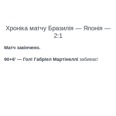
Хроніка матчу Бразилія — Японія —
2:1
Матч закінчено.
90+6' — Гол! Габріел Мартінеллі
забиває!