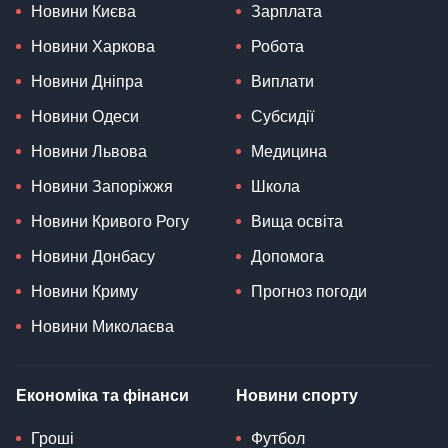
Новини Києва
Зарплата
Новини Харкова
Робота
Новини Дніпра
Виплати
Новини Одеси
Субсидії
Новини Львова
Медицина
Новини Запоріжжя
Школа
Новини Кривого Рогу
Вища освіта
Новини Донбасу
Допомога
Новини Криму
Прогноз погоди
Новини Миколаєва
Економіка та фінанси
Новини спорту
Гроші
Футбол