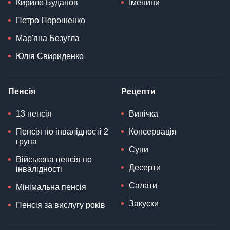
Кирило Буданов
Іменини
Петро Порошенко
Мар'яна Безугла
Юлія Свириденко
Пенсія
Рецепти
13 пенсія
Випічка
Пенсія по інвалідності 2
Консервація
група
Супи
Військова пенсія по
Десерти
інвалідності
Салати
Мінімальна пенсія
Закуски
Пенсія за вислугу років