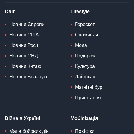
Світ
Lifestyle
Новини Європи
Гороскоп
Новини США
Споживач
Новини Росії
Мода
Новини СНД
Подорожі
Новини Китаю
Культура
Новини Беларусі
Лайфхак
Магнітні бурі
Привітання
Війна в Україні
Мобілізація
Мапа бойових дій
Повістки