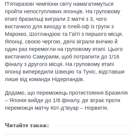
П’ятиразові чемпіони світу намагатимуться
пройти непоступливих японців. На груповому
етапі бразильці виграли 2 матчі з 3, чого
вистачило для виходу в плей-оф із групи з
Марокко, Шотландією та Гаїті з першого місця.
Японці, своєю чергою, двічі зіграли внічию й
один раз перемогли на груповому етапі. Цього
вистачило Самураям, щоб потрапити до 1/16
фіналу з другого місця. На груповому етапі
японці випередили Швецію та Туніс, відставши
лише від команди Нідерландів.
Додамо, що переможець протистояння Бразилія
– Японія вийде до 1/8 фіналу, де зіграє проти
переможця матчу Кот-д’Івуар – Норвегія.
Читайте також: