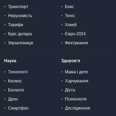
Транспорт
Бокс
Нерухомість
Теніс
Тарифи
Хокей
Курс долара
Євро-2024
Укрзалізниця
Фехтування
Наука
Здоров'я
Технології
Мама і дитя
Космос
Харчування
Біологія
Дієта
Дрон
Психологія
Смартфон
Дослідження