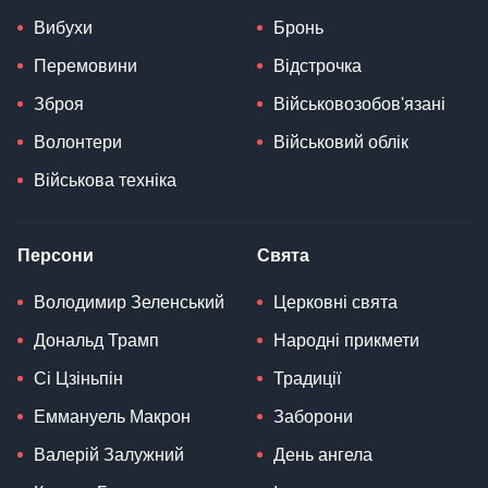
Вибухи
Бронь
Перемовини
Відстрочка
Зброя
Військовозобов'язані
Волонтери
Військовий облік
Військова техніка
Персони
Свята
Володимир Зеленський
Церковні свята
Дональд Трамп
Народні прикмети
Сі Цзіньпін
Традиції
Еммануель Макрон
Заборони
Валерій Залужний
День ангела