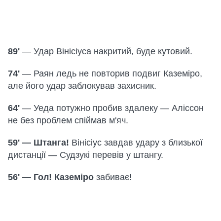
89'
— Удар Вінісіуса накритий, буде кутовий.
74'
— Раян ледь не повторив подвиг Каземіро,
але його удар заблокував захисник.
64'
— Уеда потужно пробив здалеку — Аліссон
не без проблем спіймав м'яч.
59' — Штанга!
Вінісіус завдав удару з близької
дистанції — Судзукі перевів у штангу.
56' — Гол! Каземіро
забиває!