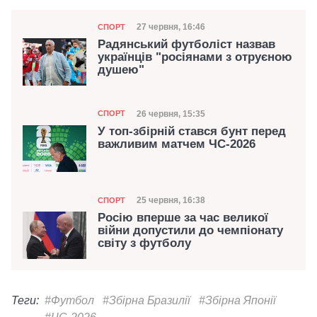
Категорія
Дата публікації
27 червня, 16:46
СПОРТ
Радянський футболіст назвав
українців "росіянами з отруєною
душею"
Категорія
Дата публікації
26 червня, 15:35
СПОРТ
У топ-збірній стався бунт перед
важливим матчем ЧС-2026
Категорія
Дата публікації
25 червня, 16:38
СПОРТ
Росію вперше за час великої
війни допустили до чемпіонату
світу з футболу
Теги:
#Футбол
#Збірна Бразилії
#Збірна Японії