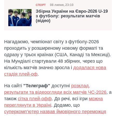
Категорія
Дата публікації
08 липня, 23:10
СПОРТ
Збірна України на Євро-2026 U-19
з футболу: результати матчів
(відео)
Нагадаємо, чемпіонат світу з футболу-2026
проходить у розширеному новому форматі та
одразу у трьох країнах (США, Канаді та Мексиці).
На Мундіалі стартували 48 збірних, через що
кількість матчів значно зросла і
додалася нова
стадія плей-оф
.
На сайті
"Телеграф"
доступні
розклад,
результати та відеоогляди всіх матчів ЧС-2026
, а
також
сітка плей-офф
. До речі, всі ігри
можна
переглянути в Україні
. Додамо, що
суперкомп’ютер назвав ймовірного переможця