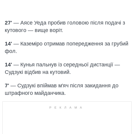
27'
— Аясе Уеда пробив головою після подачі з
кутового — вище воріт.
14'
— Каземіро отримав попередження за грубий
фол.
14'
— Кунья пальнув із середньої дистанції —
Судзукі відбив на кутовий.
7'
— Судзукі впіймав м'яч після закидання до
штрафного майданчика.