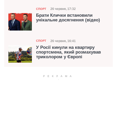
Категорія
Дата публікації
26 червня, 17:32
СПОРТ
Брати Клички встановили
унікальне досягнення (відео)
Категорія
Дата публікації
26 червня, 16:41
СПОРТ
У Росії кинули на квартиру
спортсмена, який розмахував
триколором у Європі