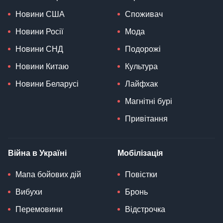
Новини США
Споживач
Новини Росії
Мода
Новини СНД
Подорожі
Новини Китаю
Культура
Новини Беларусі
Лайфхак
Магнітні бурі
Привітання
Війна в Україні
Мобілізація
Мапа бойових дій
Повістки
Вибухи
Бронь
Перемовини
Відстрочка