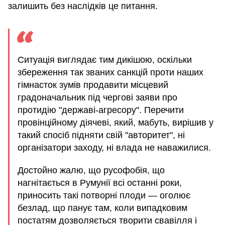
залишить без наслідків це питання.
Ситуація виглядає тим дикішою, оскільки
збереження так званих санкцій проти наших
гімнасток зумів продавити місцевий
градоначальник під чергові заяви про
протидію "державі-агресору". Перечити
провінційному діячеві, який, мабуть, вирішив у
такий спосіб підняти свій "авторитет", ні
організатори заходу, ні влада не наважилися.
Достойно жалю, що русофобія, що
нагнітається в Румунії всі останні роки,
приносить такі потворні плоди — оголює
безлад, що панує там, коли випадковим
постатям дозволяється творити свавілля і