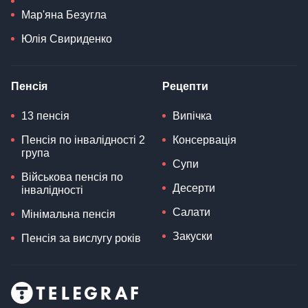
Мар'яна Безугла
Юлія Свириденко
Пенсія
Рецепти
13 пенсія
Випічка
Пенсія по інвалідності 2
Консервація
група
Супи
Військова пенсія по
Десерти
інвалідності
Салати
Мінімальна пенсія
Закуски
Пенсія за вислугу років