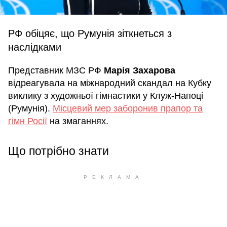
РФ обіцяє, що Румунія зіткнеться з
наслідками
Представник МЗС РФ
Марія Захарова
відреагувала на міжнародний скандал на Кубку
виклику з художньої гімнастики у Клуж-Напоці
(Румунія).
Місцевий мер заборонив прапор та
гімн Росії
на змаганнях.
Що потрібно знати