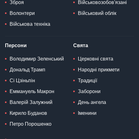
Зброя
Військовозобов'язані
Волонтери
Військовий облік
Військова техніка
Персони
Свята
Володимир Зеленський
Церковні свята
Дональд Трамп
Народні прикмети
Сі Цзіньпін
Традиції
Еммануель Макрон
Заборони
Валерій Залужний
День ангела
Кирило Буданов
Іменини
Петро Порошенко