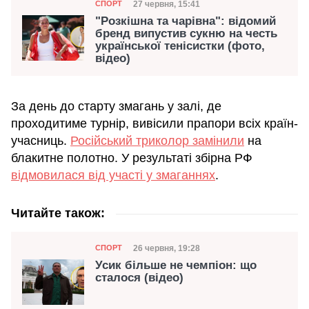
Категорія
Дата публікації
27 червня, 15:41
СПОРТ
"Розкішна та чарівна": відомий
бренд випустив сукню на честь
української тенісистки (фото,
відео)
За день до старту змагань у залі, де
проходитиме турнір, вивісили прапори всіх країн-
учасниць.
Російський триколор замінили
на
блакитне полотно. У результаті збірна РФ
відмовилася від участі у змаганнях
.
Читайте також:
Категорія
Дата публікації
26 червня, 19:28
СПОРТ
Усик більше не чемпіон: що
сталося (відео)