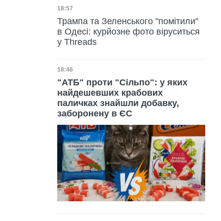
Дата публікації
18:57
Трампа та Зеленського "помітили"
в Одесі: курйозне фото віруситься
у Threads
Дата публікації
18:46
"АТБ" проти "Сільпо": у яких
найдешевших крабових
паличках знайшли добавку,
заборонену в ЄС