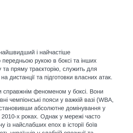
 найшвидший і найчастіше
 передньою рукою в боксі та інших
у та пряму траєкторію, служить для
на дистанції та підготовки власних атак.
и справжнім феноменом у боксі. Вони
ні чемпіонські пояси у важкій вазі (WBA,
встановивши абсолютне домінування у
 2010-х роках. Однак у мережі часто
у із найслабших епох в історії боїв
ть українців у слабкій опозиції та