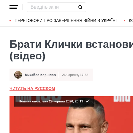
Популярні запити
Маріуполь
Донбас
Зеленський
Л
ПЕРЕГОВОРИ ПРО ЗАВЕРШЕННЯ ВІЙНИ В УКРАЇНІ
К
Брати Клички встанов
(відео)
Михайло Корнілов
26 червня, 17:32
Автор
Дата публікації
ЧИТАТЬ НА РУССКОМ
Новина оновлена 29 червня 2026, 20:19