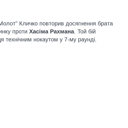
олот" Кличко повторив досягнення брата
динку проти
Хасіма Рахмана
. Той бій
 технічним нокаутом у 7-му раунді.