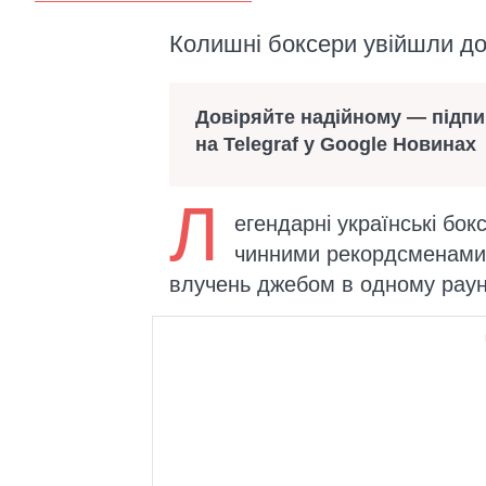
Колишні боксери увійшли до 
Довіряйте надійному — підп
на Telegraf у Google Новинах
Л
егендарні українські бо
чинними рекордсменами у 
влучень джебом в одному раун