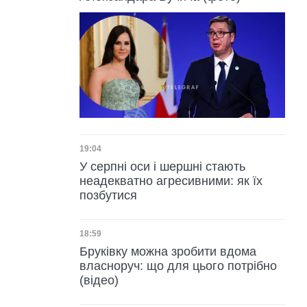
Дата публікації
19:04
У серпні оси і шершні стають
неадекватно агресивними: як їх
позбутися
Дата публікації
18:59
Бруківку можна зробити вдома
власноруч: що для цього потрібно
(відео)