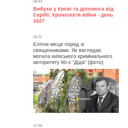
Дата публікації
18:43
Вибухи у Києві та допомога від
Сербії. Хронологія війни - день
1627
Дата публікації
18:11
Елітне місце поряд зі
священниками. Як виглядає
могила київського кримінального
авторитету 90-х "Діда" (фото)
Дата публікації
17:59