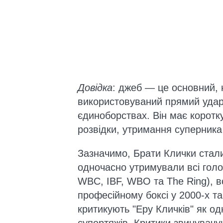
Довідка
: джеб — це основний,
використовуваний прямий удар
єдиноборствах. Він має коротк
розвідки, утримання суперника 
Зазначимо, Брати Клички стал
одночасно утримували всі голов
WBC, IBF, WBO та The Ring), 
професійному боксі у 2000-х та
критикують "Еру Кличків" як одн
супертяжів. Критики звинувачую