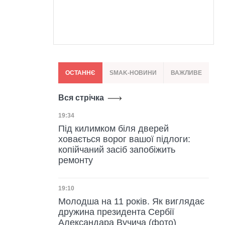
ОСТАННЄ
SMAK-НОВИНИ
ВАЖЛИВЕ
Вся стрічка
Дата публікації
19:34
Під килимком біля дверей
ховається ворог вашої підлоги:
копійчаний засіб запобіжить
ремонту
Дата публікації
19:10
Молодша на 11 років. Як виглядає
дружина президента Сербії
Александара Вучича (фото)