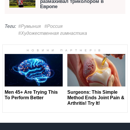
размахивал триколором в
Европе
Теги:
#Румыния
#Россия
#Художественная гимнастика