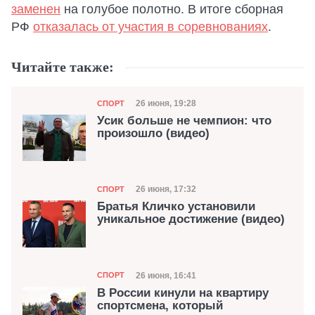
заменен
на голубое полотно. В итоге сборная
РФ
отказалась от участия в соревнованиях
.
Читайте также:
Категория
Дата публикации
26 июня, 19:28
СПОРТ
Усик больше не чемпион: что
произошло (видео)
Категория
Дата публикации
26 июня, 17:32
СПОРТ
Братья Кличко установили
уникальное достижение (видео)
Категория
Дата публикации
26 июня, 16:41
СПОРТ
В России кинули на квартиру
спортсмена, который