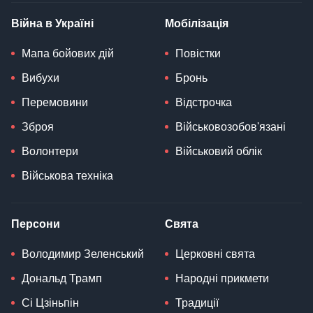
Війна в Україні
Мобілізація
Мапа бойових дій
Повістки
Вибухи
Бронь
Перемовини
Відстрочка
Зброя
Військовозобов'язані
Волонтери
Військовий облік
Військова техніка
Персони
Свята
Володимир Зеленський
Церковні свята
Дональд Трамп
Народні прикмети
Сі Цзіньпін
Традиції