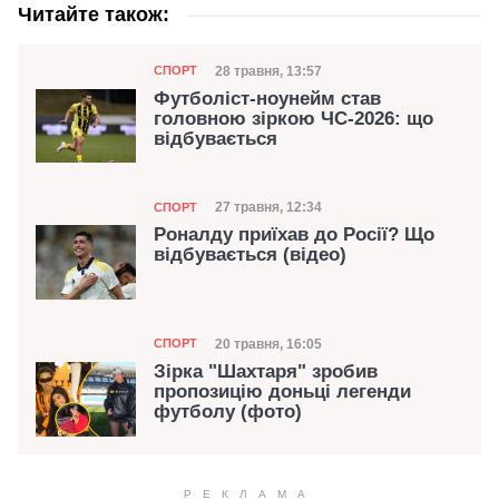
Читайте також:
Категорія
Дата публікації
28 травня, 13:57
СПОРТ
Футболіст-ноунейм став
головною зіркою ЧС-2026: що
відбувається
Категорія
Дата публікації
27 травня, 12:34
СПОРТ
Роналду приїхав до Росії? Що
відбувається (відео)
Категорія
Дата публікації
20 травня, 16:05
СПОРТ
Зірка "Шахтаря" зробив
пропозицію доньці легенди
футболу (фото)