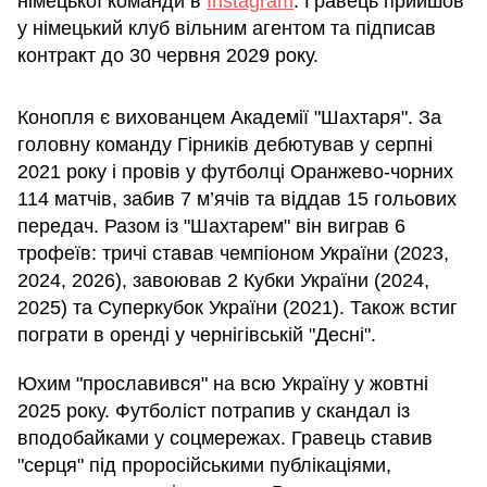
німецької команди в
Instagram
. Гравець прийшов
у німецький клуб вільним агентом та підписав
контракт до 30 червня 2029 року.
Конопля є вихованцем Академії "Шахтаря". За
головну команду Гірників дебютував у серпні
2021 року і провів у футболці Оранжево-чорних
114 матчів, забив 7 м’ячів та віддав 15 гольових
передач. Разом із "Шахтарем" він виграв 6
трофеїв: тричі ставав чемпіоном України (2023,
2024, 2026), завоював 2 Кубки України (2024,
2025) та Суперкубок України (2021). Також встиг
пограти в оренді у чернігівській "Десні".
Юхим "прославився" на всю Україну у жовтні
2025 року. Футболіст потрапив у скандал із
вподобайками у соцмережах. Гравець ставив
"серця" під проросійськими публікаціями,