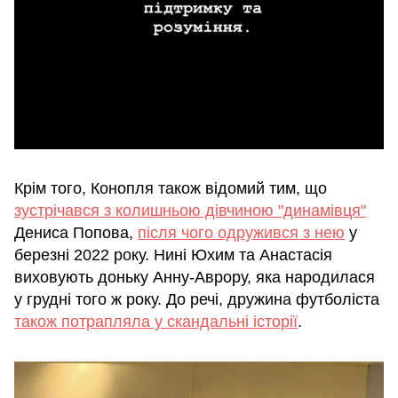
Крім того, Конопля також відомий тим, що
зустрічався з колишньою дівчиною "динамівця"
Дениса Попова,
після чого одружився з нею
у
березні 2022 року. Нині Юхим та Анастасія
виховують доньку Анну-Аврору, яка народилася
у грудні того ж року. До речі, дружина футболіста
також потрапляла у скандальні історії
.