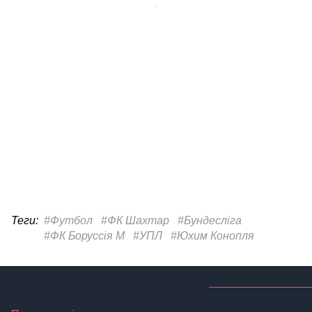
Теги:
#Футбол
#ФК Шахтар
#Бундесліга
#ФК Боруссія М
#УПЛ
#Юхим Конопля