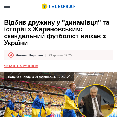
Відбив дружину у "динамівця" та
історія з Жириновським:
скандальний футболіст виїхав з
України
Михайло Корнілов
29 травня, 12:25
Автор
Дата публікації
ЧИТАТЬ НА РУССКОМ
Новина оновлена 29 травня 2026, 12:25