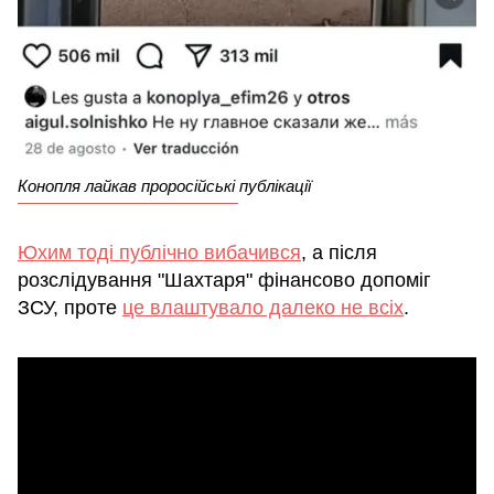
Конопля лайкав проросійські публікації
Юхим тоді публічно вибачився
, а після
розслідування "Шахтаря" фінансово допоміг
ЗСУ, проте
це влаштувало далеко не всіх
.