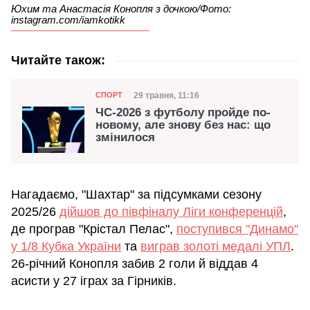
Юхим та Анастасія Конопля з дочкою/Фото:
instagram.com/iamkotikk
Читайте також:
Категорія
Дата публікації
29 травня, 11:16
СПОРТ
ЧС-2026 з футболу пройде по-
новому, але знову без нас: що
змінилося
Нагадаємо, "Шахтар" за підсумками сезону
2025/26
дійшов до півфіналу Ліги конференцій
,
де програв "Крістал Пелас",
поступився "Динамо"
у 1/8 Кубка України
та
виграв золоті медалі УПЛ
.
26-річний Конопля забив 2 голи й віддав 4
асисти у 27 іграх за Гірників.