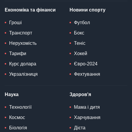
Економіка та фінанси
Новини спорту
Гроші
Футбол
Транспорт
Бокс
Нерухомість
Теніс
Тарифи
Хокей
Курс долара
Євро-2024
Укрзалізниця
Фехтування
Наука
Здоров'я
Технології
Мама і дитя
Космос
Харчування
Біологія
Дієта