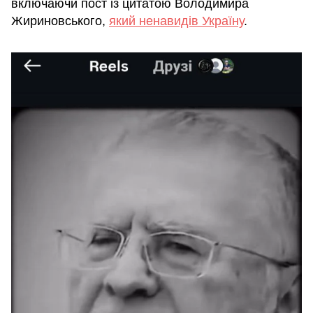
включаючи пост із цитатою Володимира
Жириновського,
який ненавидів Україну
.