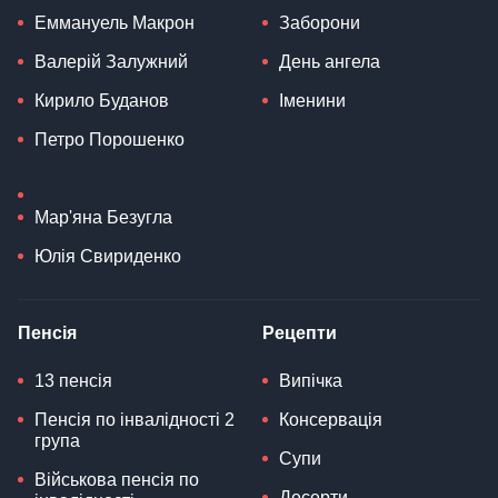
Еммануель Макрон
Заборони
Валерій Залужний
День ангела
Кирило Буданов
Іменини
Петро Порошенко
Мар'яна Безугла
Юлія Свириденко
Пенсія
Рецепти
13 пенсія
Випічка
Пенсія по інвалідності 2
Консервація
група
Супи
Військова пенсія по
Десерти