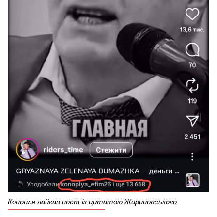
Конопля лайкав пост із цитатою Жириновського