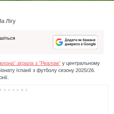
а Лігу
ишіться
елона" зіграла з "Реалом"
у центральному
іонату Іспанії з футболу сезону 2025/26.
нії.