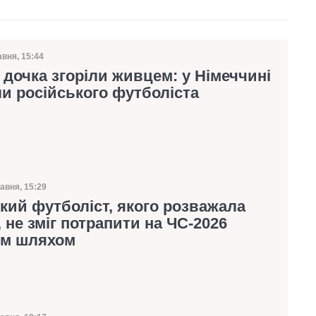
авня, 15:44
а публікації
 дочка згоріли живцем: у Німеччині
и російського футболіста
авня, 15:29
а публікації
кий футболіст, якого розважала
 не зміг потрапити на ЧС-2026
им шляхом