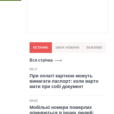
ОСТАННЄ
SMAK-НОВИНИ
ВАЖЛИВЕ
Вся стрічка
Дата публікації
08:17
При оплаті карткою можуть
вимагати паспорт: коли варто
мати при собі документ
Дата публікації
08:00
Мобільні номери померлих
опиняються в інших людей: