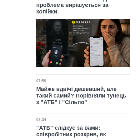
проблема вирішується за
копійки
Дата публікації
07:59
Майже вдвічі дешевший, але
такий самий? Порівняли тунець
з "АТБ" і "Сільпо"
Дата публікації
07:34
"АТБ" слідкує за вами:
співробітник розкрив, як