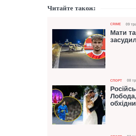
Читайте також:
Категорія
09 тр
CRIME
Дат
Мати та
засудил
Категорія
08 тр
СПОРТ
Дат
Російсь
Лобода,
обхідн