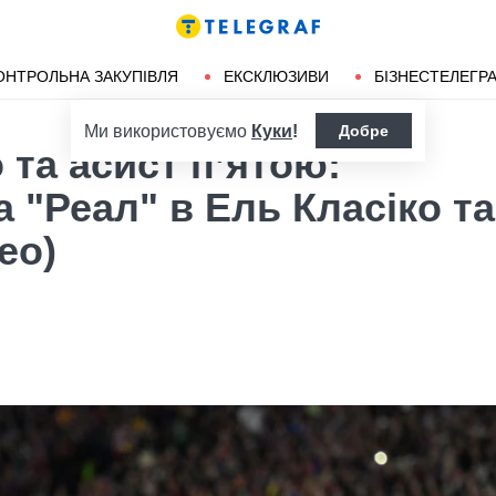
ендліз
Херсон
ОНТРОЛЬНА ЗАКУПІВЛЯ
ЕКСКЛЮЗИВИ
БІЗНЕСТЕЛЕГР
Ми використовуємо
Куки
!
Добре
 та асист п’ятою:
 "Реал" в Ель Класіко та
ео)