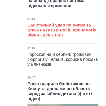
насправді працює система
відеоспостереження
Дата публікації
07:13
Балістичний удар по Києву та
атака на НПЗ в Росії. Хронологія
війни - день 1627
Дата публікації
07:10
Гороскоп на 8 серпня: грошовий
сюрприз у Тельців, корисна поїздка
у Близнюків
Дата публікації
06:47
Росія вдарила балістикою по
Києву та дронами по області:
серед загиблих дитина (фото і
відео)