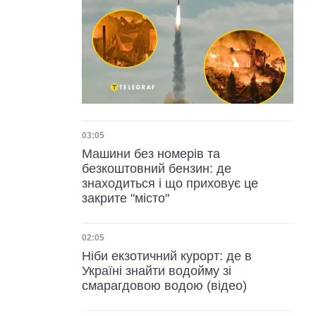
Дата публікації
03:05
Машини без номерів та
безкоштовний бензин: де
знаходиться і що приховує це
закрите "місто"
Дата публікації
02:05
Ніби екзотичний курорт: де в
Україні знайти водойму зі
смарагдовою водою (відео)