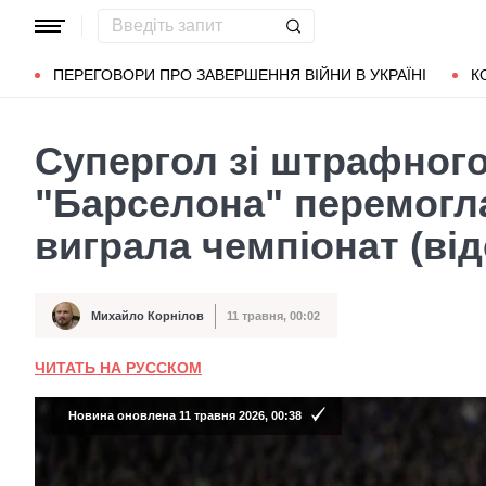
Популярні запити
Маріуполь
Донбас
Зеленський
Л
ПЕРЕГОВОРИ ПРО ЗАВЕРШЕННЯ ВІЙНИ В УКРАЇНІ
К
Супергол зі штрафного
"Барселона" перемогла
виграла чемпіонат (від
Михайло Корнілов
11 травня, 00:02
Автор
Дата публікації
ЧИТАТЬ НА РУССКОМ
Новина оновлена 11 травня 2026, 00:38