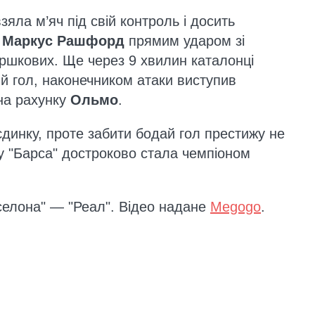
яла м’яч під свій контроль і досить
і
Маркус Рашфорд
прямим ударом зі
ршкових. Ще через 9 хвилин каталонці
 гол, наконечником атаки виступив
 на рахунку
Ольмо
.
єдинку, проте забити бодай гол престижу не
у "Барса" достроково стала чемпіоном
селона" — "Реал". Відео надане
Megogo
.