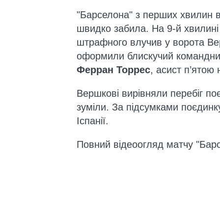
"Барселона" з перших хвилин вз
швидко забила. На 9-й хвилин
штрафного влучив у ворота Ве
оформили блискучий командний
Ферран Торрес
, асист п’ятою
Вершкові вирівняли перебіг по
зуміли. За підсумками поєдинк
Іспанії.
Повний відеоогляд матчу "Бар