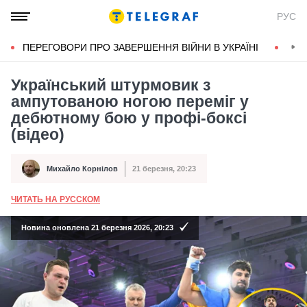
РУС
ПЕРЕГОВОРИ ПРО ЗАВЕРШЕННЯ ВІЙНИ В УКРАЇНІ
КОН
Український штурмовик з
ампутованою ногою переміг у
дебютному бою у профі-боксі
(відео)
Михайло Корнілов
21 березня, 20:23
Автор
Дата публікації
ЧИТАТЬ НА РУССКОМ
А
Новина оновлена 21 березня 2026, 20:23