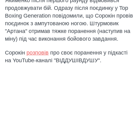
Якименко після першого раунду відмовився
продовжувати бій. Одразу після поєдинку у Top
Boxing Generation повідомили, що Сорокін провів
поєдинок з ампутованою ногою. Штурмовик
"Артана" отримав тяжке поранення (наступив на
міну) під час виконання бойового завдання.
Сорокін
розповів
про своє поранення у підкасті
на YouTube-каналі "ВІДДУШІВДУШУ".