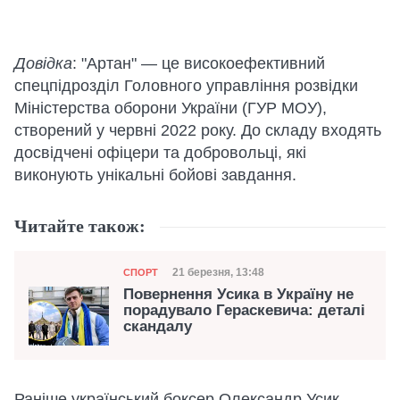
Довідка
: "Артан" — це високоефективний
спецпідрозділ Головного управління розвідки
Міністерства оборони України (ГУР МОУ),
створений у червні 2022 року. До складу входять
досвідчені офіцери та добровольці, які
виконують унікальні бойові завдання.
Читайте також:
Категорія
Дата публікації
21 березня, 13:48
СПОРТ
Повернення Усика в Україну не
порадувало Гераскевича: деталі
скандалу
Раніше український боксер Олександр Усик