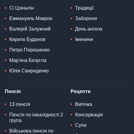
Сі Цзіньпін
Традиції
Еммануель Макрон
Заборони
Валерій Залужний
День ангела
Кирило Буданов
Іменини
Петро Порошенко
Мар'яна Безугла
Юлія Свириденко
Пенсія
Рецепти
13 пенсія
Випічка
Пенсія по інвалідності 2
Консервація
група
Супи
Військова пенсія по