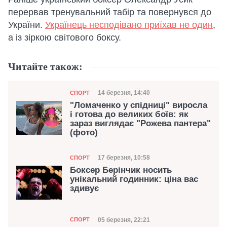
перервав тренувальний табір та повернувся до
України.
Українець несподівано приїхав не один
,
а із зіркою світового боксу.
Читайте також:
Категорія
Дата публікації
14 березня, 14:40
СПОРТ
"Ломаченко у спідниці" виросла
і готова до великих боїв: як
зараз виглядає "Рожева пантера"
(фото)
Категорія
Дата публікації
17 березня, 10:58
СПОРТ
Боксер Берінчик носить
унікальний годинник: ціна вас
здивує
Категорія
Дата публікації
05 березня, 22:21
СПОРТ