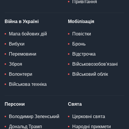
Привітання
Війна в Україні
Мобілізація
Мапа бойових дій
Повістки
Вибухи
Бронь
Перемовини
Відстрочка
Зброя
Військовозобов'язані
Волонтери
Військовий облік
Військова техніка
Персони
Свята
Володимир Зеленський
Церковні свята
Дональд Трамп
Народні прикмети