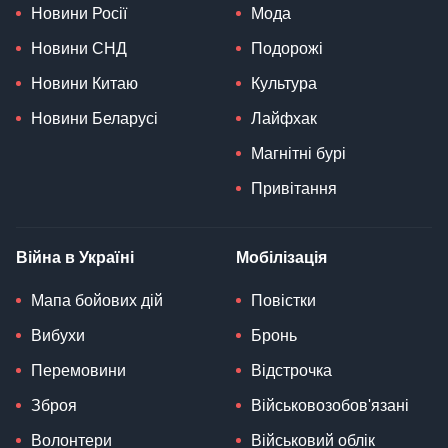
Новини Росії
Мода
Новини СНД
Подорожі
Новини Китаю
Культура
Новини Беларусі
Лайфхак
Магнітні бурі
Привітання
Війна в Україні
Мобілізація
Мапа бойових дій
Повістки
Вибухи
Бронь
Перемовини
Відстрочка
Зброя
Військовозобов'язані
Волонтери
Військовий облік