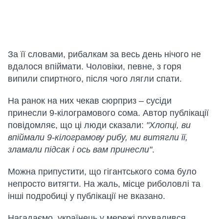
За її словами, рибалкам за весь день нічого не
вдалося впіймати. Чоловіки, певне, з горя
випили спиртного, після чого лягли спати.
На ранок на них чекав сюрприз – сусіди
принесли 9-кілограмового сома. Автор публікації
повідомляє, що ці люди сказали:
"Хлопці, ви
впіймали 9-кілограмову рибу, ми витягли її,
зламали підсак і ось вам принесли"
.
Можна припустити, що гігантського сома було
непросто витягти. На жаль, місце риболовлі та
інші подробиці у публікації не вказано.
Нагадаємо, українець у мережі похвалився