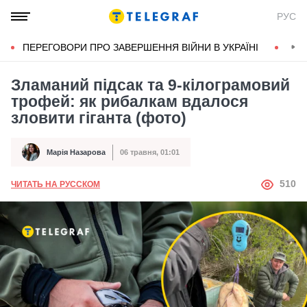
РУС
ПЕРЕГОВОРИ ПРО ЗАВЕРШЕННЯ ВІЙНИ В УКРАЇНІ
КОН
Зламаний підсак та 9-кілограмовий
трофей: як рибалкам вдалося
зловити гіганта (фото)
Марія Назарова
06 травня, 01:01
Автор
Дата публікації
АВТОР
510
ЧИТАТЬ НА РУССКОМ