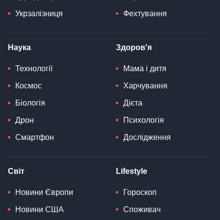
Укрзалізниця
Фехтування
Наука
Здоров'я
Технології
Мама і дитя
Космос
Харчування
Біологія
Дієта
Дрон
Психологія
Смартфон
Дослідження
Світ
Lifestyle
Новини Європи
Гороскоп
Новини США
Споживач