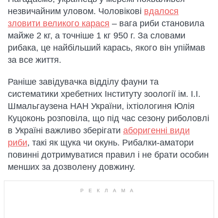
незвичайним уловом. Чоловікові
вдалося
зловити великого карася
– вага риби становила
майже 2 кг, а точніше 1 кг 950 г. За словами
рибака, це найбільший карась, якого він упіймав
за все життя.
Раніше завідувачка відділу фауни та
систематики хребетних Інституту зоології ім. І.І.
Шмальгаузена НАН України, іхтіологиня Юлія
Куцоконь розповіла, що під час сезону риболовлі
в Україні важливо зберігати
аборигенні види
риби
, такі як щука чи окунь. Рибалки-аматори
повинні дотримуватися правил і не брати особин
менших за дозволену довжину.