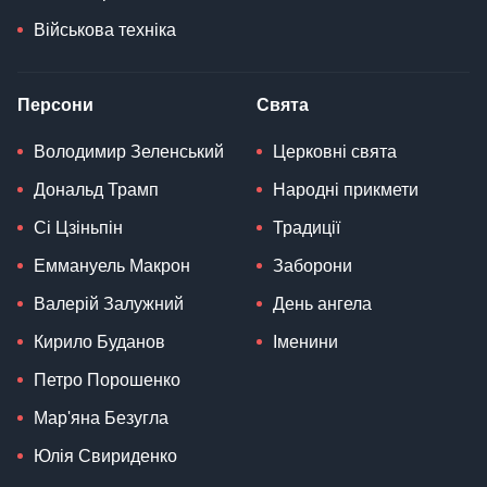
Військова техніка
Персони
Свята
Володимир Зеленський
Церковні свята
Дональд Трамп
Народні прикмети
Сі Цзіньпін
Традиції
Еммануель Макрон
Заборони
Валерій Залужний
День ангела
Кирило Буданов
Іменини
Петро Порошенко
Мар'яна Безугла
Юлія Свириденко