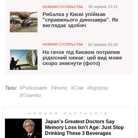
Категорія
Дата публікації
30 червня, 17:11
НОВИНИ СУСПІЛЬСТВА
Рибалка у Києві упіймав
"справжнього динозавра". Як
виглядає здобич
Категорія
Дата публікації
02 травня, 02:18
НОВИНИ СУСПІЛЬСТВА
На гачок під Києвом потрапив
рідкісний хижак: цей вид може
скоро зникнути (фото)
Теги:
#Риболовля
#Фото
#Сом
#Курйози
#Гіганти