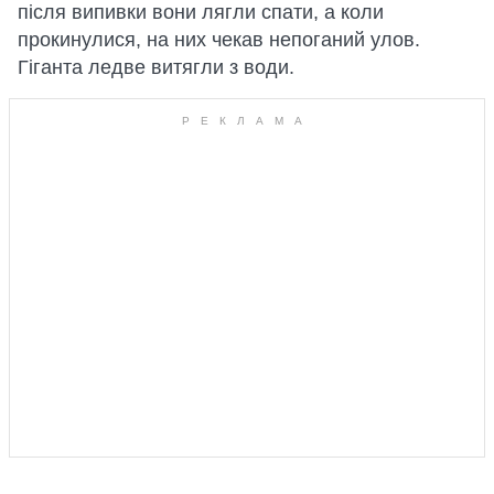
після випивки вони лягли спати, а коли
прокинулися, на них чекав непоганий улов.
Гіганта ледве витягли з води.