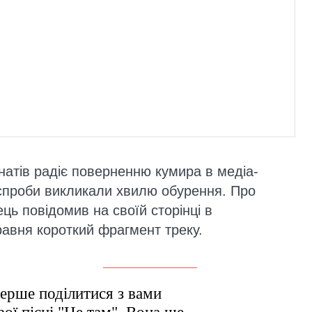
атів радіє поверненню кумира в медіа-
і спроби викликали хвилю обурення. Про
ець повідомив на своїй сторінці в
равня короткий фрагмент треку.
перше поділитися з вами