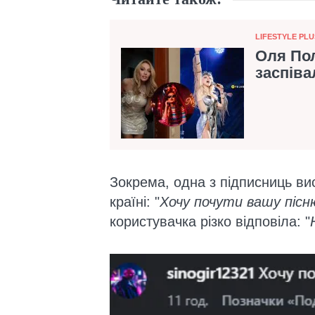
Категорія
LIFESTYLE PLU
Оля Пол
заспіва
Зокрема, одна з підписниць ви
країні: "
Хочу почути вашу пісн
користувачка різко відповіла: "