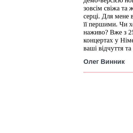
демо-версією нов
зовсім свіжа та 
серці. Для мене 
її першими. Чи х
наживо? Вже з 2
концертах у Німе
ваші відчуття т
Олег Винник