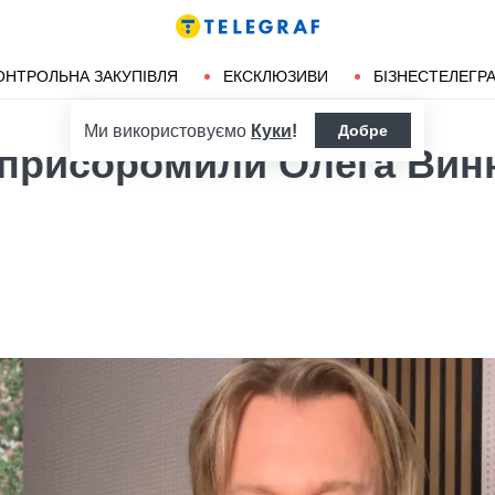
ендліз
Херсон
ОНТРОЛЬНА ЗАКУПІВЛЯ
ЕКСКЛЮЗИВИ
БІЗНЕСТЕЛЕГР
Ми використовуємо
Куки
!
Добре
ці присоромили Олега Вин