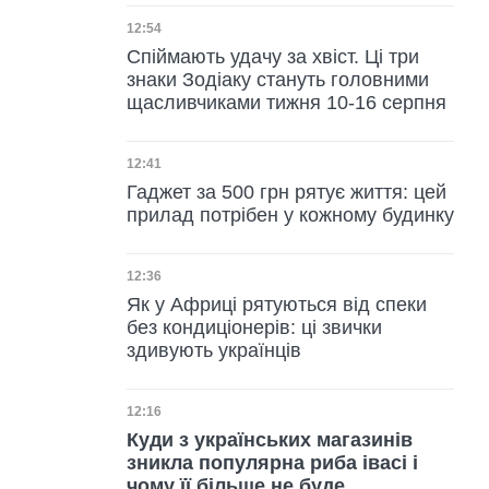
Дата публікації
12:54
Спіймають удачу за хвіст. Ці три
знаки Зодіаку стануть головними
щасливчиками тижня 10-16 серпня
Дата публікації
12:41
Гаджет за 500 грн рятує життя: цей
прилад потрібен у кожному будинку
Дата публікації
12:36
Як у Африці рятуються від спеки
без кондиціонерів: ці звички
здивують українців
Дата публікації
12:16
Куди з українських магазинів
зникла популярна риба івасі і
чому її більше не буде