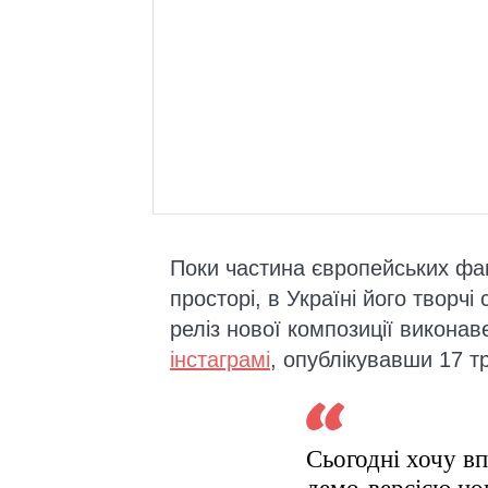
Поки частина європейських фан
просторі, в Україні його творч
реліз нової композиції виконав
інстаграмі
, опублікувавши 17 т
Сьогодні хочу в