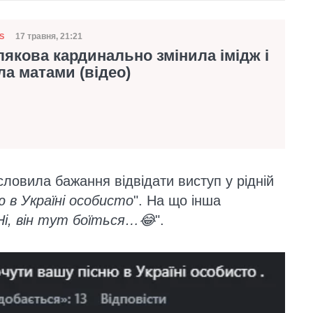
17 травня, 21:21
S
Дата публікації
якова кардинально змінила імідж і
ла матами (відео)
словила бажання відвідати виступ у рідній
ю в Україні особисто
". На що інша
Ні, він тут боїться…😂
".