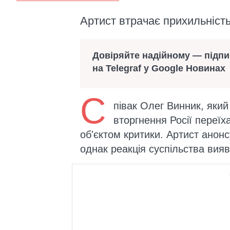
Артист втрачає прихильність
Довіряйте надійному — підп
на Telegraf у Google Новинах
С
півак Олег Винник, яки
вторгнення Росії переїх
об'єктом критики. Артист анон
однак реакція суспільства ви