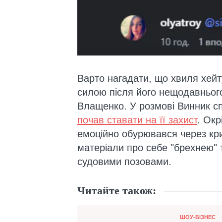
Варто нагадати, що хвиля хейт
силою після його нещодавнього
Влащенко. У розмові Винник с
почав ставати на її захист
. Окр
емоційно обурювався через кри
матеріали про себе "брехнею" 
судовими позовами.
Читайте також:
Категорія
ШОУ-БІЗНЕС