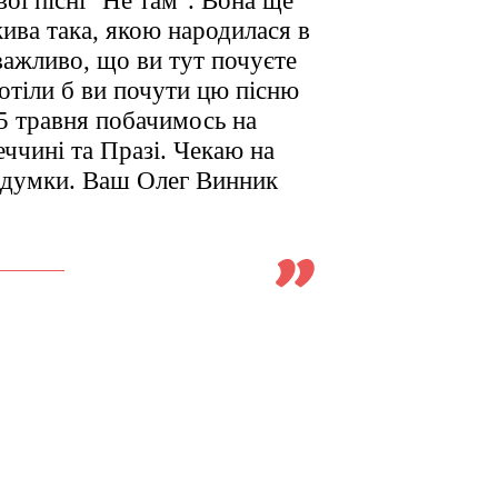
ої пісні "Не там". Вона ще
жива така, якою народилася в
важливо, що ви тут почуєте
отіли б ви почути цю пісню
5 травня побачимось на
ччині та Празі. Чекаю на
а думки. Ваш Олег Винник