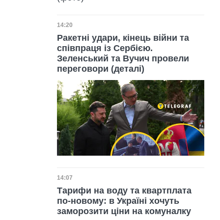
Дата публікації
14:20
Ракетні удари, кінець війни та
співпраця із Сербією.
Зеленський та Вучич провели
переговори (деталі)
Дата публікації
14:07
Тарифи на воду та квартплата
по-новому: в Україні хочуть
заморозити ціни на комуналку