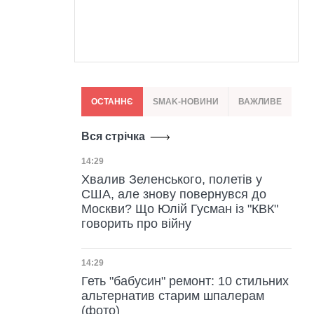
ОСТАННЄ
SMAK-НОВИНИ
ВАЖЛИВЕ
Вся стрічка
Дата публікації
14:29
Хвалив Зеленського, полетів у
США, але знову повернувся до
Москви? Що Юлій Гусман із "КВК"
говорить про війну
Дата публікації
14:29
Геть "бабусин" ремонт: 10 стильних
альтернатив старим шпалерам
(фото)