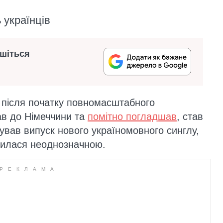
 українців
ишіться
й після початку повномасштабного
ав до Німеччини та
помітно погладшав
, став
сував випуск нового україномовного синглу,
явилася неоднозначною.