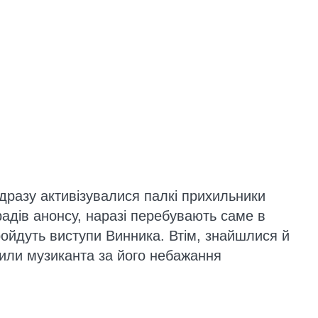
одразу активізувалися палкі прихильники
зрадів анонсу, наразі перебувають саме в
ройдуть виступи Винника. Втім, знайшлися й
олили музиканта за його небажання