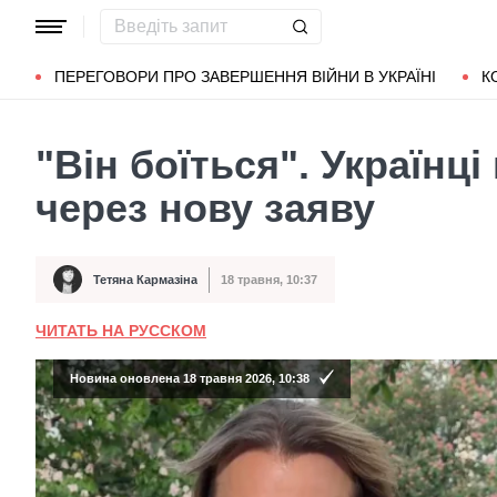
Популярні запити
Маріуполь
Донбас
Зеленський
Л
ПЕРЕГОВОРИ ПРО ЗАВЕРШЕННЯ ВІЙНИ В УКРАЇНІ
К
"Він боїться". Україн
через нову заяву
Тетяна Кармазіна
18 травня, 10:37
Автор
Дата публікації
ЧИТАТЬ НА РУССКОМ
Новина оновлена 18 травня 2026, 10:38