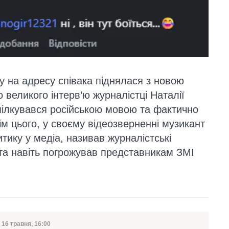
у на адресу співака піднялася з новою
 великого інтерв’ю журналістці Наталії
пілкувався російською мовою та фактично
ім цього, у своєму відеозверненні музикант
тику у медіа, називав журналістські
та навіть погрожував представникам ЗМІ
16 травня, 16:00
Дата публікації