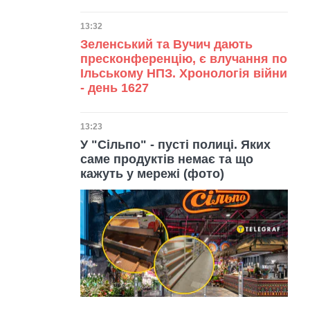
Дата публікації
13:32
Зеленський та Вучич дають
пресконференцію, є влучання по
Ільському НПЗ. Хронологія війни
- день 1627
Дата публікації
13:23
У "Сільпо" - пусті полиці. Яких
саме продуктів немає та що
кажуть у мережі (фото)