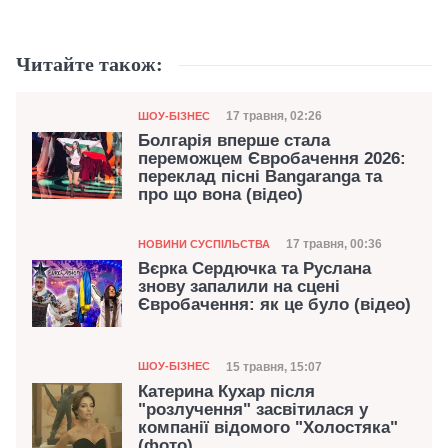
Читайте також:
Категорія
Дата публікації
17 травня, 02:26
ШОУ-БІЗНЕС
Болгарія вперше стала
переможцем Євробачення 2026:
переклад пісні Bangaranga та
про що вона (відео)
Категорія
Дата публікації
17 травня, 00:36
НОВИНИ СУСПІЛЬСТВА
Вєрка Сердючка та Руслана
знову запалили на сцені
Євробачення: як це було (відео)
Категорія
Дата публікації
15 травня, 15:07
ШОУ-БІЗНЕС
Катерина Кухар після
"розлучення" засвітилася у
компанії відомого "Холостяка"
(фото)