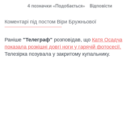
Коментарі під постом Віри Бружньової
Раніше
"Телеграф"
розповідав, що
Катя Осадча
показала розкішні довгі ноги у гарячій фотосесії.
Телезірка позувала у закритому купальнику.