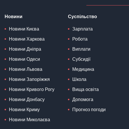
Новини
Суспільство
Новини Києва
Зарплата
Новини Харкова
Робота
Новини Дніпра
Виплати
Новини Одеси
Субсидії
Новини Львова
Медицина
Новини Запоріжжя
Школа
Новини Кривого Рогу
Вища освіта
Новини Донбасу
Допомога
Новини Криму
Прогноз погоди
Новини Миколаєва