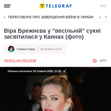
РУС
ПЕРЕГОВОРИ ПРО ЗАВЕРШЕННЯ ВІЙНИ В УКРАЇНІ
КОН
Віра Брежнєва у "весільній" сукні
засвітилася у Каннах (фото)
Галина Струс
18 травня, 11:27
Автор
Дата публікації
АВТОР
1607
ЧИТАТЬ НА РУССКОМ
Новина оновлена 18 травня 2026, 11:29