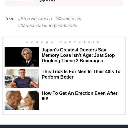
Теги:
#Віра Брежнєва
#Фотосесія
#Каннський кінофестиваль