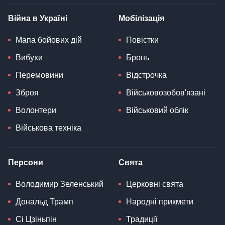
Війна в Україні
Мобілізація
Мапа бойових дій
Повістки
Вибухи
Бронь
Перемовини
Відстрочка
Зброя
Військовозобов'язані
Волонтери
Військовий облік
Військова техніка
Персони
Свята
Володимир Зеленський
Церковні свята
Дональд Трамп
Народні прикмети
Сі Цзіньпін
Традиції