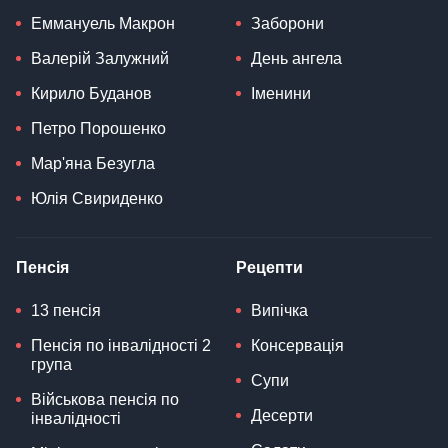
Еммануель Макрон
Заборони
Валерій Залужний
День ангела
Кирило Буданов
Іменини
Петро Порошенко
Мар'яна Безугла
Юлія Свириденко
Пенсія
Рецепти
13 пенсія
Випічка
Пенсія по інвалідності 2
Консервація
група
Супи
Військова пенсія по
Десерти
інвалідності