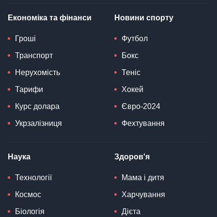
Економіка та фінанси
Новини спорту
Гроші
Футбол
Транспорт
Бокс
Нерухомість
Теніс
Тарифи
Хокей
Курс долара
Євро-2024
Укрзалізниця
Фехтування
Наука
Здоров'я
Технології
Мама і дитя
Космос
Харчування
Біологія
Дієта