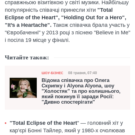
справжньою візитівкою у світі музики. Найбільшу
популярність співачці принесли хіти
"Total
Eclipse of the Heart", "Holding Out for a Hero",
"It’s a Heartache".
Також співачка брала участь у
"Євробаченні" у 2013 році з піснею
"Believe in Me"
і посіла 19 місце у фіналі.
Читайте також:
Категорія
Дата публікації
08 травня, 07:40
ШОУ-БІЗНЕС
Відома співачка про Олега
Скрипку і Alyona Alyona, шоу
"Холостяк" та про колишнього,
який покинув її заради Росії:
"Дивно спостерігати"
"Total Eclipse of the Heart
" — головний хіт у
кар’єрі Бонні Тайлер, який у 1980-х очолював