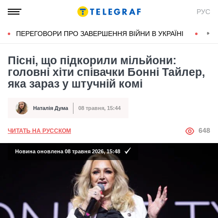
РУС
ПЕРЕГОВОРИ ПРО ЗАВЕРШЕННЯ ВІЙНИ В УКРАЇНІ
КОН
Пісні, що підкорили мільйони:
головні хіти співачки Бонні Тайлер,
яка зараз у штучній комі
Наталія Дума
08 травня, 15:44
Автор
Дата публікації
АВТОР
648
ЧИТАТЬ НА РУССКОМ
Новина оновлена 08 травня 2026, 15:48