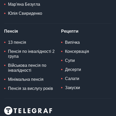
Мар'яна Безугла
Юлія Свириденко
Пенсія
Рецепти
13 пенсія
Випічка
Пенсія по інвалідності 2
Консервація
група
Супи
Військова пенсія по
Десерти
інвалідності
Салати
Мінімальна пенсія
Закуски
Пенсія за вислугу років