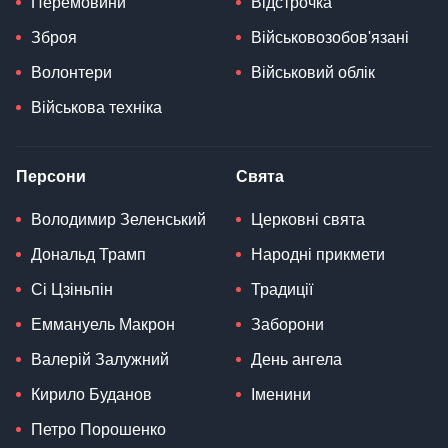
Перемовини
Відстрочка
Зброя
Військовозобов'язані
Волонтери
Військовий облік
Військова техніка
Персони
Свята
Володимир Зеленський
Церковні свята
Дональд Трамп
Народні прикмети
Сі Цзіньпін
Традиції
Еммануель Макрон
Заборони
Валерій Залужний
День ангела
Кирило Буданов
Іменини
Петро Порошенко