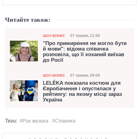
Читайте також:
Категорія
Дата публікації
07 травня, 21:06
ШОУ-БІЗНЕС
"Про примирення не могло бути
й мови": відома співачка
розповіла, що її коханий виїхав
до Росії
Категорія
Дата публікації
07 травня, 09:08
ШОУ-БІЗНЕС
LELÉKA показала костюм для
Євробачення і опустилася у
рейтингу: на якому місці зараз
Україна
Теги:
#Рок музика
#Співачка