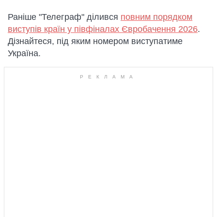
Раніше "Телеграф" ділився
повним порядком
виступів країн у півфіналах Євробачення 2026
.
Дізнайтеся, під яким номером виступатиме
Україна.