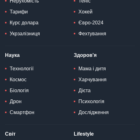
Нерухомість
Теніс
Тарифи
Хокей
Курс долара
Євро-2024
Укрзалізниця
Фехтування
Наука
Здоров'я
Технології
Мама і дитя
Космос
Харчування
Біологія
Дієта
Дрон
Психологія
Смартфон
Дослідження
Світ
Lifestyle