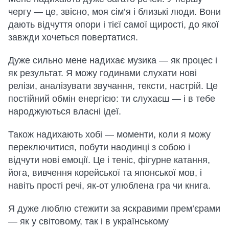
чергу — це, звісно, моя сім’я і близькі люди. Вони
дають відчуття опори і тієї самої щирості, до якої
завжди хочеться повертатися.
Дуже сильно мене надихає музика — як процес і
як результат. Я можу годинами слухати нові
релізи, аналізувати звучання, тексти, настрій. Це
постійний обмін енергією: ти слухаєш — і в тебе
народжуються власні ідеї.
Також надихають хобі — моменти, коли я можу
переключитися, побути наодинці з собою і
відчути нові емоції. Це і теніс, фігурне катання,
йога, вивчення корейської та японської мов, і
навіть прості речі, як-от улюблена гра чи книга.
Я дуже люблю стежити за яскравими прем’єрами
— як у світовому, так і в українському