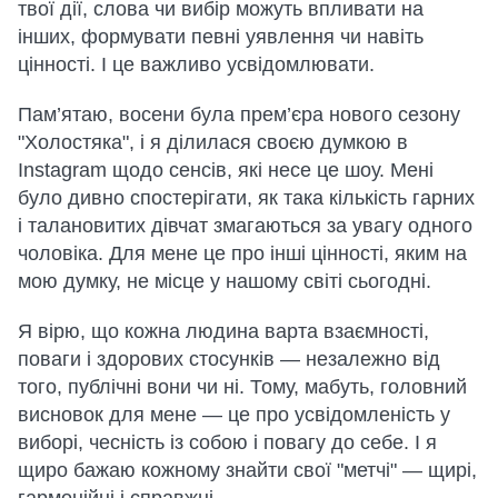
твої дії, слова чи вибір можуть впливати на
інших, формувати певні уявлення чи навіть
цінності. І це важливо усвідомлювати.
Пам’ятаю, восени була прем’єра нового сезону
"Холостяка", і я ділилася своєю думкою в
Instagram щодо сенсів, які несе це шоу. Мені
було дивно спостерігати, як така кількість гарних
і талановитих дівчат змагаються за увагу одного
чоловіка. Для мене це про інші цінності, яким на
мою думку, не місце у нашому світі сьогодні.
Я вірю, що кожна людина варта взаємності,
поваги і здорових стосунків — незалежно від
того, публічні вони чи ні. Тому, мабуть, головний
висновок для мене — це про усвідомленість у
виборі, чесність із собою і повагу до себе. І я
щиро бажаю кожному знайти свої "метчі" — щирі,
гармонійні і справжні.