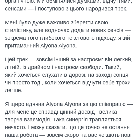
органічною. Ми обмінялися думками, відчуттями,
сенсами — і поступово з цього народився трек.
Мені було дуже важливо зберегти свою
стилістику, але водночас додати нових сенсів —
зокрема того глибокого текстового підходу, який
притаманний Alyona Alyona.
Цей трек — зовсім інший за настроєм: він легкий,
літній, із драйвом і настроєм свободи. Такий,
який хочеться слухати в дорозі, на заході сонця
чи просто тоді, коли хочеться відчути себе трохи
легше.
Я щиро вдячна Аlyona Аlyona за цю співпрацю —
для мене це справді цінний досвід і велика
творча взаємодія. Така синергія трапляється
нечасто. І можу сказати, що це точно не остання
наша робота — зовсім скоро на вас чекають нові