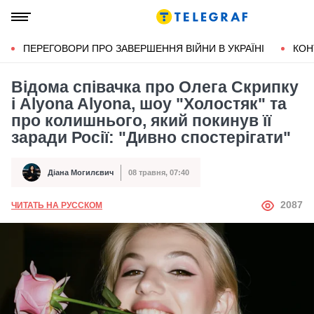
ПЕРЕГОВОРИ ПРО ЗАВЕРШЕННЯ ВІЙНИ В УКРАЇНІ
КОН
Відома співачка про Олега Скрипку
і Alyona Alyona, шоу "Холостяк" та
про колишнього, який покинув її
заради Росії: "Дивно спостерігати"
Діана Могилєвич
08 травня, 07:40
Автор
Дата публікації
АВТОР
2087
ЧИТАТЬ НА РУССКОМ