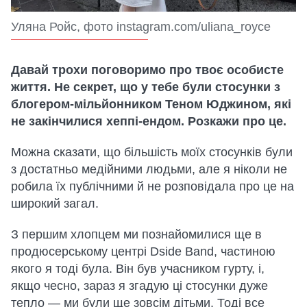
Уляна Ройс, фото instagram.com/uliana_royce
Давай трохи поговоримо про твоє особисте
життя. Не секрет, що у тебе були стосунки з
блогером-мільйонником Теном Юджином, які
не закінчилися хеппі-ендом. Розкажи про це.
Можна сказати, що більшість моїх стосунків були
з достатньо медійними людьми, але я ніколи не
робила їх публічними й не розповідала про це на
широкий загал.
З першим хлопцем ми познайомилися ще в
продюсерському центрі Dside Band, частиною
якого я тоді була. Він був учасником гурту, і,
якщо чесно, зараз я згадую ці стосунки дуже
тепло — ми були ще зовсім дітьми. Тоді все