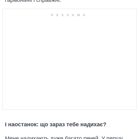
І наостанок: що зараз тебе надихає?
Мене надихають дуже багато речей. У першу