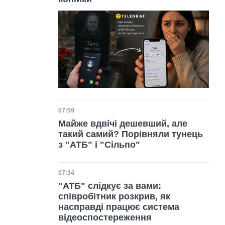
Дата публікації
07:59
Майже вдвічі дешевший, але
такий самий? Порівняли тунець
з "АТБ" і "Сільпо"
Дата публікації
07:34
"АТБ" слідкує за вами:
співробітник розкрив, як
насправді працює система
відеоспостереження