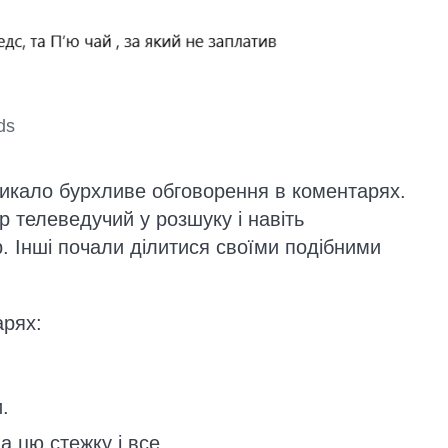
ds
ликало бурхливе обговорення в коментарях.
р телеведучий у розшуку і навіть
 Інші почали ділитися своїми подібними
арях:
.
а цю стежку і все.