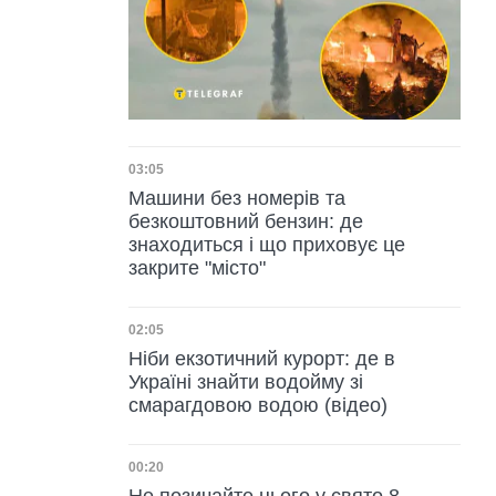
Дата публікації
03:05
Машини без номерів та
безкоштовний бензин: де
знаходиться і що приховує це
закрите "місто"
Дата публікації
02:05
Ніби екзотичний курорт: де в
Україні знайти водойму зі
смарагдовою водою (відео)
Дата публікації
00:20
Не позичайте цього у свято 8