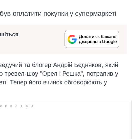
був оплатити покупки у супермаркеті
ишіться
ведучий та блогер Андрій Бєдняков, який
 тревел-шоу "Орел і Решка", потрапив у
еті. Тепер його вчинок обговорюють у