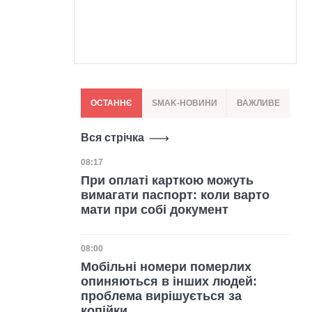
ОСТАННЄ
SMAK-НОВИНИ
ВАЖЛИВЕ
Вся стрічка
Дата публікації
08:17
При оплаті карткою можуть
вимагати паспорт: коли варто
мати при собі документ
Дата публікації
08:00
Мобільні номери померлих
опиняються в інших людей:
проблема вирішується за
копійки