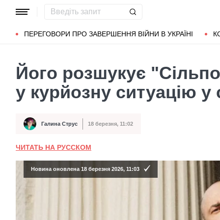
Популярні запити
Маріуполь
Донбас
Зеленський
Л
ПЕРЕГОВОРИ ПРО ЗАВЕРШЕННЯ ВІЙНИ В УКРАЇНІ
К
Його розшукує "Сільпо
у курйозну ситуацію у
Галина Струс
18 березня, 11:02
Автор
Дата публікації
ЧИТАТЬ НА РУССКОМ
Новина оновлена 18 березня 2026, 11:03