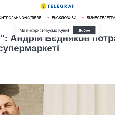
ендліз
Херсон
ОНТРОЛЬНА ЗАКУПІВЛЯ
ЕКСКЛЮЗИВИ
БІЗНЕСТЕЛЕГР
Ми використовуємо
Куки
!
Добре
": Андрій Бєдняков пот
 супермаркеті