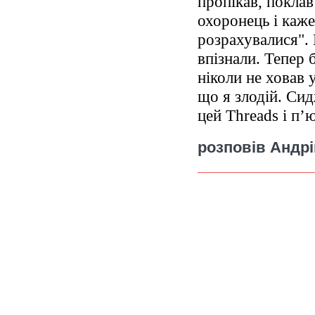
пропікав, поклав
охоронець і каже
розрахувалися".
впізнали. Тепер 
ніколи не ховав 
що я злодій. Си
цей Threads і п’ю
розповів Андр