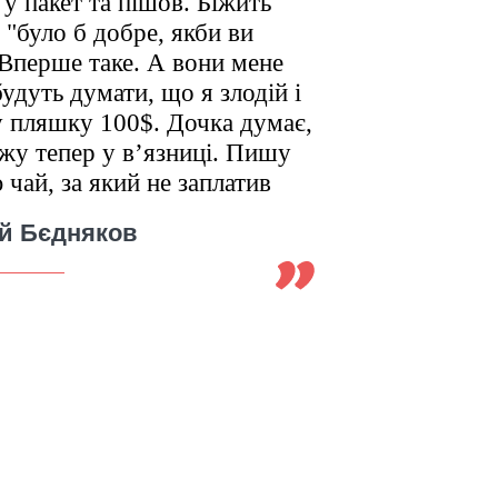
 у пакет та пішов. Біжить
 "було б добре, якби ви
 Вперше таке. А вони мене
будуть думати, що я злодій і
у пляшку 100$. Дочка думає,
джу тепер у в’язниці. Пишу
 чай, за який не заплатив
ій Бєдняков