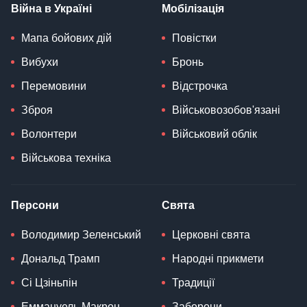
Війна в Україні
Мобілізація
Мапа бойових дій
Повістки
Вибухи
Бронь
Перемовини
Відстрочка
Зброя
Військовозобов'язані
Волонтери
Військовий облік
Військова техніка
Персони
Свята
Володимир Зеленський
Церковні свята
Дональд Трамп
Народні прикмети
Сі Цзіньпін
Традиції
Еммануель Макрон
Заборони