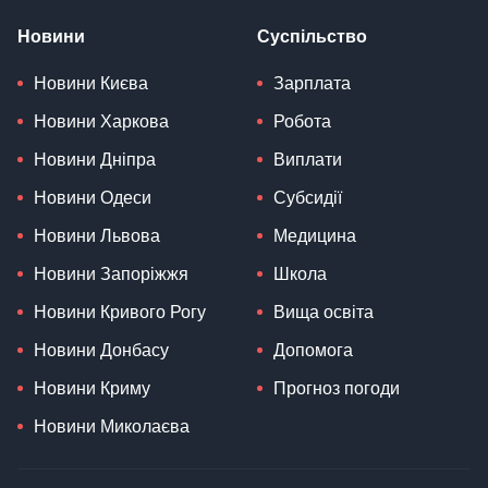
Новини
Суспільство
Новини Києва
Зарплата
Новини Харкова
Робота
Новини Дніпра
Виплати
Новини Одеси
Субсидії
Новини Львова
Медицина
Новини Запоріжжя
Школа
Новини Кривого Рогу
Вища освіта
Новини Донбасу
Допомога
Новини Криму
Прогноз погоди
Новини Миколаєва