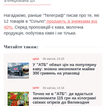
згенерована ШІ
Нагадаємо, раніше "Телеграф" писав про те, які
12 товарів в "Сільпо"
продають зі знижками від
40%.
Серед пропозицій є кава, молочна
продукція, побутова хімія і не тільки.
Читайте також:
Категорія
Дата публікації
06 квітня, 15:25
ЦІНИ
У "АТБ" обвал цін на популярну
каву: можна зекономити майже
300 гривень на упаковці
Категорія
Дата публікації
06 квітня, 14:18
ЦІНИ
Точно не в "АТБ": де вдасться
зекономити 115 грн на кілограмі
свіжих огірків до Великодня