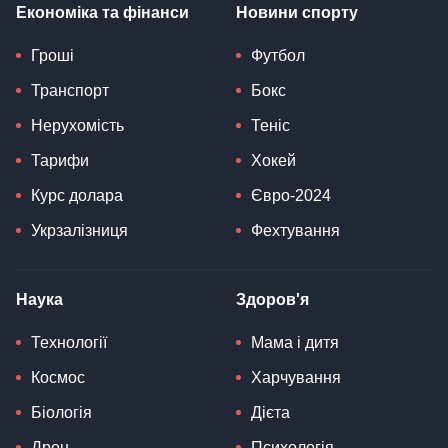
Економіка та фінанси
Новини спорту
Гроші
Футбол
Транспорт
Бокс
Нерухомість
Теніс
Тарифи
Хокей
Курс долара
Євро-2024
Укрзалізниця
Фехтування
Наука
Здоров'я
Технології
Мама і дитя
Космос
Харчування
Біологія
Дієта
Дрон
Психологія