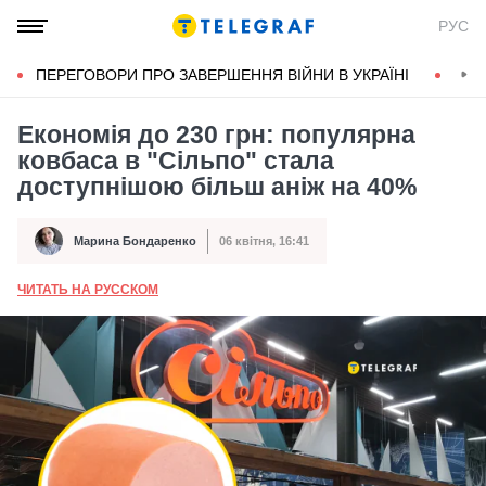
РУС
ПЕРЕГОВОРИ ПРО ЗАВЕРШЕННЯ ВІЙНИ В УКРАЇНІ
КОН
Економія до 230 грн: популярна
ковбаса в "Сільпо" стала
доступнішою більш аніж на 40%
Марина Бондаренко
06 квітня, 16:41
Автор
Дата публікації
ЧИТАТЬ НА РУССКОМ
А