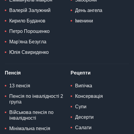
Валерій Залужний
День ангела
Кирило Буданов
Іменини
Петро Порошенко
Мар'яна Безугла
Юлія Свириденко
Пенсія
Рецепти
13 пенсія
Випічка
Пенсія по інвалідності 2
Консервація
група
Супи
Військова пенсія по
Десерти
інвалідності
Салати
Мінімальна пенсія