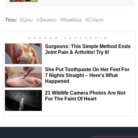
Теги:
#Ціни
#Знижки
#Ковбаса
#Сільпо