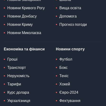
Новини Кривого Рогу
Вища освіта
Новини Донбасу
Допомога
Новини Криму
Прогноз погоди
Новини Миколаєва
Економіка та фінанси
Новини спорту
Гроші
Футбол
Транспорт
Бокс
Нерухомість
Теніс
Тарифи
Хокей
Курс долара
Євро-2024
Укрзалізниця
Фехтування