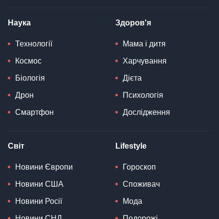
Наука
Здоров'я
Технології
Мама і дитя
Космос
Харчування
Біологія
Дієта
Дрон
Психологія
Смартфон
Дослідження
Світ
Lifestyle
Новини Європи
Гороскоп
Новини США
Споживач
Новини Росії
Мода
Новини СНД
Подорожі