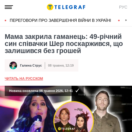
РУС
ПЕРЕГОВОРИ ПРО ЗАВЕРШЕННЯ ВІЙНИ В УКРАЇНІ
КОН
Мама закрила гаманець: 49-річний
син співачки Шер поскаржився, що
залишився без грошей
Галина Струс
08 травня, 12:19
Автор
Дата публікації
ЧИТАТЬ НА РУССКОМ
А
Новина оновлена 08 травня 2026, 12:41