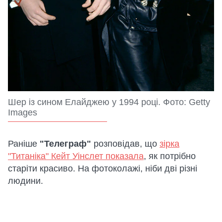
Шер із сином Елайджею у 1994 році. Фото: Getty
Images
Раніше
"Телеграф"
розповідав, що
зірка
"Титаніка" Кейт Уінслет показала
, як потрібно
старіти красиво. На фотоколажі, ніби дві різні
людини.