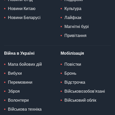
Новини Китаю
Культура
Новини Беларусі
Лайфхак
Магнітні бурі
Привітання
Війна в Україні
Мобілізація
Мапа бойових дій
Повістки
Вибухи
Бронь
Перемовини
Відстрочка
Зброя
Військовозобов'язані
Волонтери
Військовий облік
Військова техніка