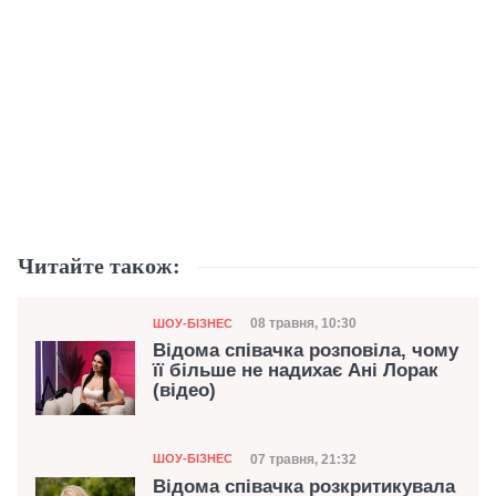
Читайте також:
Категорія
Дата публікації
08 травня, 10:30
ШОУ-БІЗНЕС
Відома співачка розповіла, чому
її більше не надихає Ані Лорак
(відео)
Категорія
Дата публікації
07 травня, 21:32
ШОУ-БІЗНЕС
Відома співачка розкритикувала