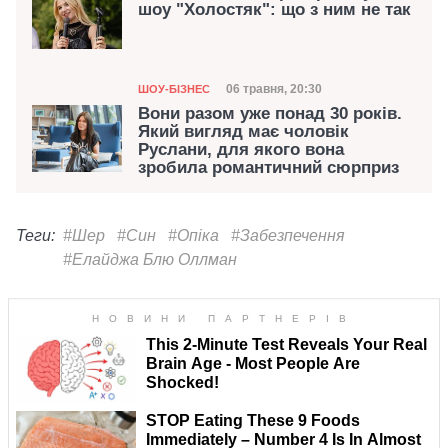
шоу "Холостяк": що з ним не так
Категорія
Дата публікації
06 травня, 20:30
ШОУ-БІЗНЕС
Вони разом уже понад 30 років.
Який вигляд має чоловік
Руслани, для якого вона
зробила романтичний сюрприз
Теги:
#Шер
#Син
#Опіка
#Забезпечення
#Елайджа Блю Оллман