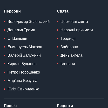
Персони
Свята
Володимир Зеленський
Церковні свята
Дональд Трамп
Народні прикмети
Сі Цзіньпін
Традиції
Еммануель Макрон
Заборони
Валерій Залужний
День ангела
Кирило Буданов
Іменини
Петро Порошенко
Мар'яна Безугла
Юлія Свириденко
Пенсія
Рецепти