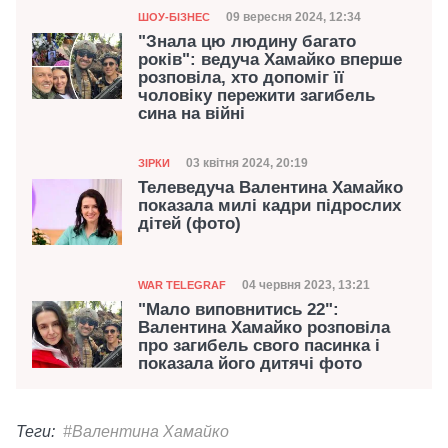
Категорія
Дата публікації
09 вересня 2024, 12:34
ШОУ-БІЗНЕС
"Знала цю людину багато
років": ведуча Хамайко вперше
розповіла, хто допоміг її
чоловіку пережити загибель
сина на війні
Категорія
Дата публікації
03 квітня 2024, 20:19
ЗІРКИ
Телеведуча Валентина Хамайко
показала милі кадри підрослих
дітей (фото)
Категорія
Дата публікації
04 червня 2023, 13:21
WAR TELEGRAF
"Мало виповнитись 22":
Валентина Хамайко розповіла
про загибель свого пасинка і
показала його дитячі фото
Теги:
#Валентина Хамайко