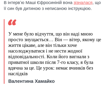
В інтервʼю Маші Єфросиніній вона
зізналася
, що
її син був дитиною з неписаною інструкцією.
У мене було відчуття, що він наді мною
просто знущається… Він — вітер, якому це
життя цікаве, але він тільки хоче
насолоджуватися і не нести жодної
відповідальності. Коли його вигнали з
приватної школи після 7-го класу, я була
вдячна за це. Це урок: немає вчинків без
наслідків
Валентина Хамайко