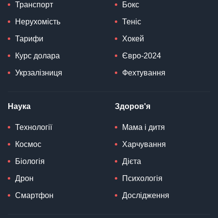
Транспорт
Бокс
Нерухомість
Теніс
Тарифи
Хокей
Курс долара
Євро-2024
Укрзалізниця
Фехтування
Наука
Здоров'я
Технології
Мама і дитя
Космос
Харчування
Біологія
Дієта
Дрон
Психологія
Смартфон
Дослідження