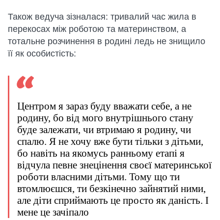
Також ведуча зізналася: тривалий час жила в
перекосах між роботою та материнством, а
тотальне розчинення в родині ледь не знищило
її як особистість:
Центром я зараз буду вважати себе, а не
родину, бо від мого внутрішнього стану
буде залежати, чи втримаю я родину, чи
спалю. Я не хочу вже бути тільки з дітьми,
бо навіть на якомусь ранньому етапі я
відчула певне знецінення своєї материнської
роботи власними дітьми. Тому що ти
втомлюєшся, ти безкінечно зайнятий ними,
але діти сприймають це просто як даність. І
мене це зачіпало