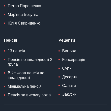
Петро Порошенко
Мар'яна Безугла
Юлія Свириденко
Пенсія
Рецепти
13 пенсія
Випічка
Пенсія по інвалідності 2
Консервація
група
Супи
Військова пенсія по
Десерти
інвалідності
Салати
Мінімальна пенсія
Закуски
Пенсія за вислугу років