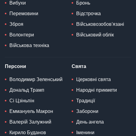
Вибухи
Бронь
Перемовини
Відстрочка
Зброя
Військовозобов'язані
Волонтери
Військовий облік
Військова техніка
Персони
Свята
Володимир Зеленський
Церковні свята
Дональд Трамп
Народні прикмети
Сі Цзіньпін
Традиції
Еммануель Макрон
Заборони
Валерій Залужний
День ангела
Кирило Буданов
Іменини