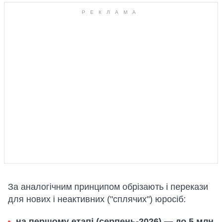
За аналогічним принципом обрізають і перекази
для нових і неактивних ("сплячих") юросіб:
на першому етапі (серпень-2026) — до
5 млн