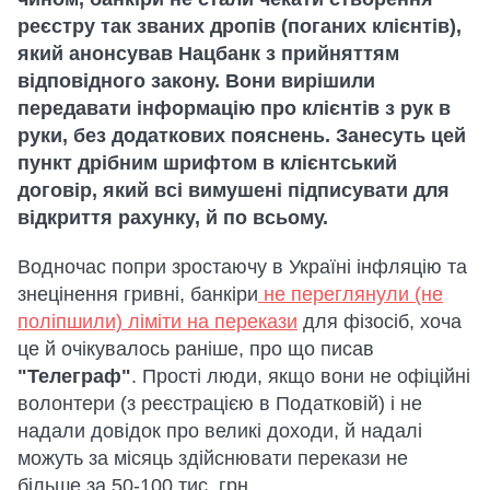
реєстру так званих дропів (поганих клієнтів),
який анонсував Нацбанк з прийняттям
відповідного закону. Вони вирішили
передавати інформацію про клієнтів з рук в
руки, без додаткових пояснень. Занесуть цей
пункт дрібним шрифтом в клієнтський
договір, який всі вимушені підписувати для
відкриття рахунку, й по всьому.
Водночас попри зростаючу в Україні інфляцію та
знецінення гривні, банкіри
не переглянули (не
поліпшили) ліміти на перекази
для фізосіб, хоча
це й очікувалось раніше, про що писав
"Телеграф"
. Прості люди, якщо вони не офіційні
волонтери (з реєстрацією в Податковій) і не
надали довідок про великі доходи, й надалі
можуть за місяць здійснювати перекази не
більше за 50-100 тис. грн.