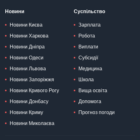
Новини
Суспільство
Новини Києва
Зарплата
Новини Харкова
Робота
Новини Дніпра
Виплати
Новини Одеси
Субсидії
Новини Львова
Медицина
Новини Запоріжжя
Школа
Новини Кривого Рогу
Вища освіта
Новини Донбасу
Допомога
Новини Криму
Прогноз погоди
Новини Миколаєва