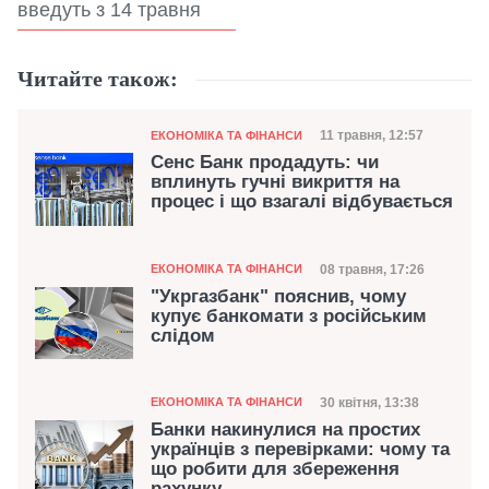
введуть з 14 травня
Читайте також:
Категорія
Дата публікації
11 травня, 12:57
ЕКОНОМІКА ТА ФІНАНСИ
Сенс Банк продадуть: чи
вплинуть гучні викриття на
процес і що взагалі відбувається
Категорія
Дата публікації
08 травня, 17:26
ЕКОНОМІКА ТА ФІНАНСИ
"Укргазбанк" пояснив, чому
купує банкомати з російським
слідом
Категорія
Дата публікації
30 квітня, 13:38
ЕКОНОМІКА ТА ФІНАНСИ
Банки накинулися на простих
українців з перевірками: чому та
що робити для збереження
рахунку