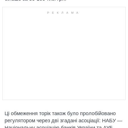
Ці обмеження торік також було пролобійовано
регулятором через дві згадані асоціації: НАБУ —
Національну асоціацію банків України та АУБ —