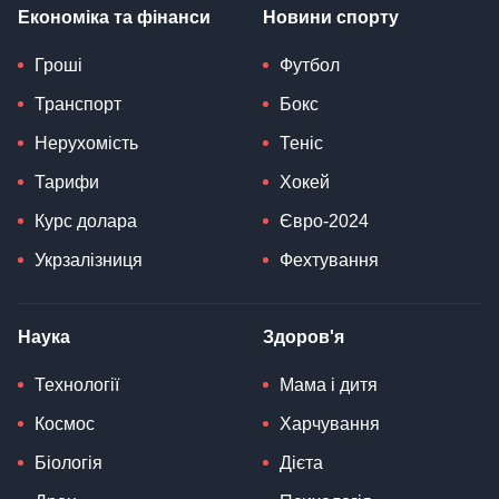
Економіка та фінанси
Новини спорту
Гроші
Футбол
Транспорт
Бокс
Нерухомість
Теніс
Тарифи
Хокей
Курс долара
Євро-2024
Укрзалізниця
Фехтування
Наука
Здоров'я
Технології
Мама і дитя
Космос
Харчування
Біологія
Дієта