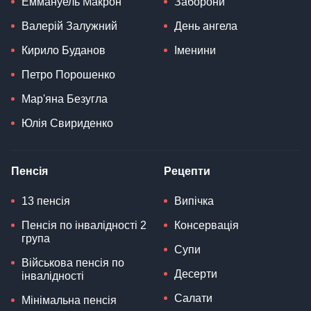
Еммануель Макрон
Заборони
Валерій Залужний
День ангела
Кирило Буданов
Іменини
Петро Порошенко
Мар'яна Безугла
Юлія Свириденко
Пенсія
Рецепти
13 пенсія
Випічка
Пенсія по інвалідності 2
Консервація
група
Супи
Військова пенсія по
Десерти
інвалідності
Салати
Мінімальна пенсія