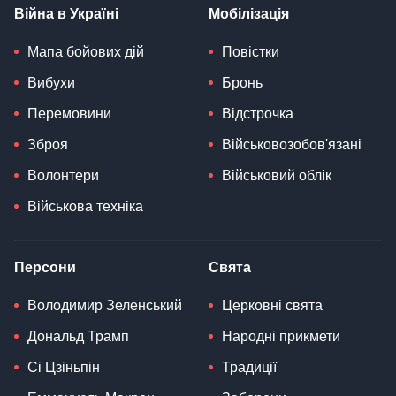
Війна в Україні
Мобілізація
Мапа бойових дій
Повістки
Вибухи
Бронь
Перемовини
Відстрочка
Зброя
Військовозобов'язані
Волонтери
Військовий облік
Військова техніка
Персони
Свята
Володимир Зеленський
Церковні свята
Дональд Трамп
Народні прикмети
Сі Цзіньпін
Традиції