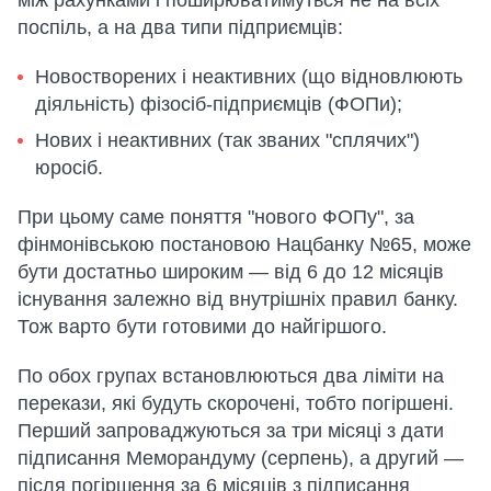
між рахунками і поширюватимуться не на всіх
поспіль, а на два типи підприємців:
Новостворених і неактивних (що відновлюють
діяльність) фізосіб-підприємців (ФОПи);
Нових і неактивних (так званих "сплячих")
юросіб.
При цьому саме поняття "нового ФОПу", за
фінмонівською постановою Нацбанку №65, може
бути достатньо широким — від 6 до 12 місяців
існування залежно від внутрішніх правил банку.
Тож варто бути готовими до найгіршого.
По обох групах встановлюються два ліміти на
перекази, які будуть скорочені, тобто погіршені.
Перший запроваджуються за три місяці з дати
підписання Меморандуму (серпень), а другий —
після погіршення за 6 місяців з підписання