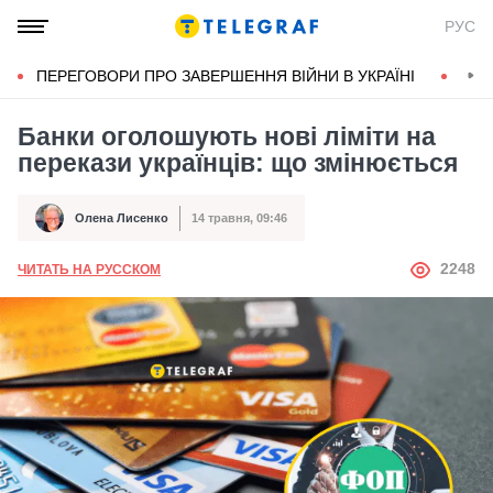
РУС
ПЕРЕГОВОРИ ПРО ЗАВЕРШЕННЯ ВІЙНИ В УКРАЇНІ
КОН
Банки оголошують нові ліміти на
перекази українців: що змінюється
Олена Лисенко
14 травня, 09:46
Автор
Дата публікації
АВТОР
2248
ЧИТАТЬ НА РУССКОМ