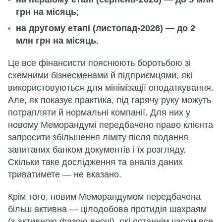
грн на місяць
;
на другому етапі (листопад-2026) — до 2
млн грн на місяць
.
Це все фінансисти пояснюють боротьбою зі
схемними бізнесменами й підприємцями, які
використовуються для мінімізації оподаткування.
Але, як показує практика, під гарячу руку можуть
потрапляти й нормальні компанії. Для них у
новому Меморандумі передбачено право клієнта
запросити збільшення ліміту після подання
запитаних банком документів і їх розгляду.
Скільки таке дослідження та аналіз даних
триватимете — не вказано.
Крім того, новим Меморандумом передбачена
більш активна — цілодобова протидія шахраям
(з активною фазою вночі), які останнім часом все