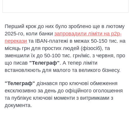
Перший крок до них було зроблено ще в лютому
2025-го, коли банки
запровадили ліміти на p2p-
перекази
та IBAN-платежі в межах 50-150 тис. на
місяць грн для простих людей (фізосіб), та
зменшили їх до 50-100 тис. грн/міс. з червня, про
що писав
"Телеграф"
. А тепер ліміти
встановлюють для малого та великого бізнесу.
"Телеграф"
дізнався про ключові обмеження
ексклюзивно за день до офіційного оголошення
та публікує ключові моменти з витримками з
документа.