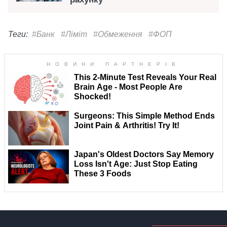
Теги:
#Банк
#Ліміт
#Обмеження
#ФОП