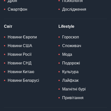
Дрон
Психологія
Смартфон
Дослідження
Світ
Lifestyle
Новини Європи
Гороскоп
Новини США
Споживач
Новини Росії
Мода
Новини СНД
Подорожі
Новини Китаю
Культура
Новини Беларусі
Лайфхак
Магнітні бурі
Привітання