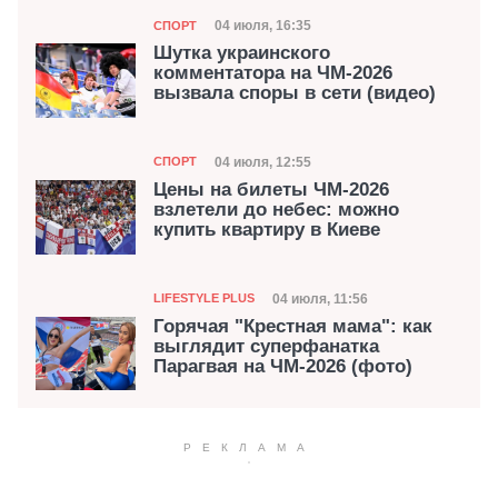
Категория
Дата публикации
04 июля, 16:35
СПОРТ
Шутка украинского
комментатора на ЧМ-2026
вызвала споры в сети (видео)
Категория
Дата публикации
04 июля, 12:55
СПОРТ
Цены на билеты ЧМ-2026
взлетели до небес: можно
купить квартиру в Киеве
Категория
Дата публикации
04 июля, 11:56
LIFESTYLE PLUS
Горячая "Крестная мама": как
выглядит суперфанатка
Парагвая на ЧМ-2026 (фото)