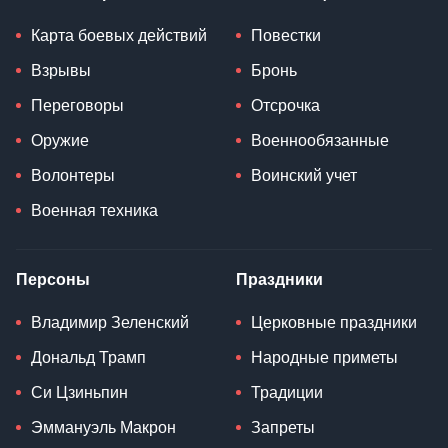
Карта боевых действий
Повестки
Взрывы
Бронь
Переговоры
Отсрочка
Оружие
Военнообязанные
Волонтеры
Воинский учет
Военная техника
Персоны
Праздники
Владимир Зеленский
Церковные праздники
Дональд Трамп
Народные приметы
Си Цзиньпин
Традиции
Эммануэль Макрон
Запреты