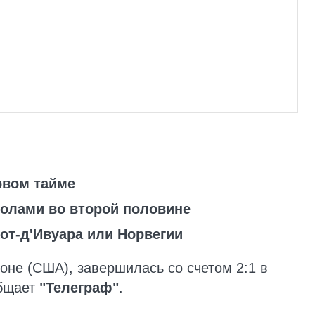
рвом тайме
голами во второй половине
от-д'Ивуара или Норвегии
оне (США), завершилась со счетом 2:1 в
общает
"Телеграф"
.