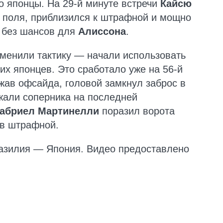
 японцы. На 29-й минуте встречи
Кайсю
 поля, приблизился к штрафной и мощно
— без шансов для
Алиссона
.
менили тактику — начали использовать
их японцев. Это сработало уже на 56-й
ежав офсайда, головой замкнул заброс в
али соперника на последней
абриел Мартинелли
поразил ворота
ов штрафной.
азилия — Япония. Видео предоставлено