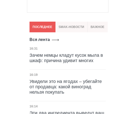
ПОСЛЕДНЕЕ
SMAK-НОВОСТИ
ВАЖНОЕ
Вся лента
Дата публикации
16:31
Зачем немцы кладут кусок мыла в
шкаф: причина удивит многих
Дата публикации
16:19
Увидели это на ягодах – убегайте
от продавца: какой виноград
нельзя покупать
Дата публикации
16:14
Эти два ингредиента выведут ваш