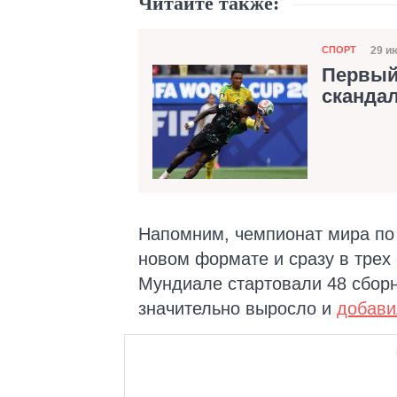
Читайте также:
Категория
29 и
СПОРТ
Да
Первый
скандал
Напомним, чемпионат мира по
новом формате и сразу в трех
Мундиале стартовали 48 сборн
значительно выросло и
добави