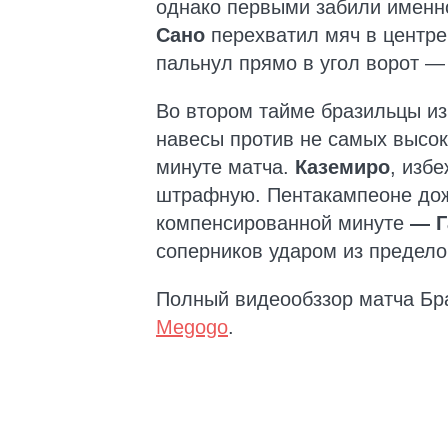
однако первыми забили именно
Сано
перехватил мяч в центре
пальнул прямо в угол ворот 
Во втором тайме бразильцы из
навесы против не самых высок
минуте матча.
Каземиро
, изб
штрафную. Пентакампеоне дож
компенсированной минуте
— Г
соперников ударом из предел
Полный видеообззор матча Бр
Megogo
.